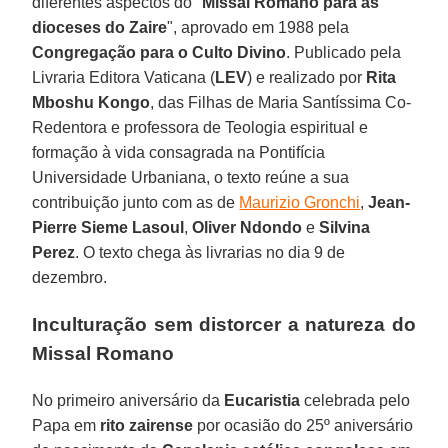
diferentes aspectos do "
Missal Romano para as
dioceses do Zaire
", aprovado em 1988 pela
Congregação para o Culto Divino
. Publicado pela
Livraria Editora Vaticana (
LEV
) e realizado por
Rita
Mboshu Kongo
, das Filhas de Maria Santíssima Co-
Redentora e professora de Teologia espiritual e
formação à vida consagrada na Pontifícia
Universidade Urbaniana, o texto reúne a sua
contribuição junto com as de
Maurizio Gronchi
,
Jean-
Pierre Sieme Lasoul
,
Oliver
Ndondo
e
Silvina
Perez
. O texto chega às livrarias no dia 9 de
dezembro.
Inculturação sem distorcer a natureza do
Missal Romano
No primeiro aniversário da
Eucaristia
celebrada pelo
Papa em
rito zairense
por ocasião do 25º aniversário