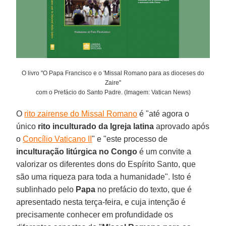
O livro "O Papa Francisco e o 'Missal Romano para as dioceses do
Zaire"
com o Prefácio do Santo Padre. (Imagem: Vatican News)
O
rito zairense do Missal Romano
é "até agora o
único
rito inculturado da Igreja latina
aprovado após
o
Concílio Vaticano II
" e "este processo de
inculturação litúrgica no
Congo
é um convite a
valorizar os diferentes dons do Espírito Santo, que
são uma riqueza para toda a humanidade". Isto é
sublinhado pelo
Papa
no prefácio do texto, que é
apresentado nesta terça-feira, e cuja intenção é
precisamente conhecer em profundidade os