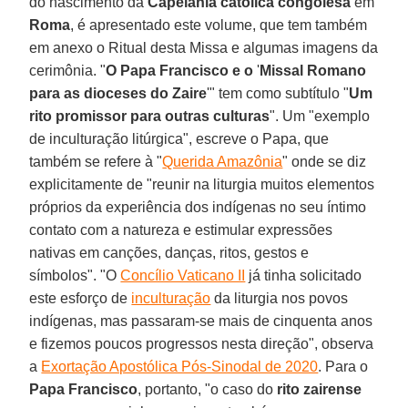
do nascimento da
Capelania
católica
congolesa
em
Roma
, é apresentado este volume, que tem também
em anexo o Ritual desta Missa e algumas imagens da
cerimônia. "
O Papa Francisco e o
'
Missal Romano
para as dioceses do Zaire
'" tem como subtítulo "
Um
rito promissor para outras culturas
". Um "exemplo
de inculturação litúrgica", escreve o Papa, que
também se refere à "
Querida Amazônia
" onde se diz
explicitamente de "reunir na liturgia muitos elementos
próprios da experiência dos indígenas no seu íntimo
contato com a natureza e estimular expressões
nativas em canções, danças, ritos, gestos e
símbolos". "O
Concílio Vaticano II
já tinha solicitado
este esforço de
inculturação
da liturgia nos povos
indígenas, mas passaram-se mais de cinquenta anos
e fizemos poucos progressos nesta direção", observa
a
Exortação Apostólica Pós-Sinodal de 2020
. Para o
Papa
Francisco
, portanto, "o caso do
rito zairense