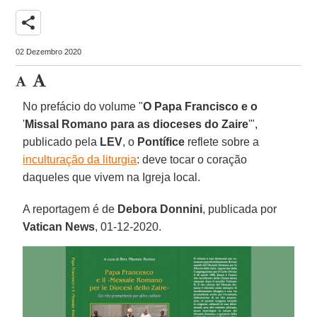
share
02 Dezembro 2020
No prefácio do volume "
O Papa Francisco e o
'
Missal Romano para as dioceses do Zaire
'",
publicado pela
LEV
, o
Pontífice
reflete sobre a
inculturação da liturgia
: deve tocar o coração
daqueles que vivem na Igreja local.
A reportagem é de
Debora Donnini
, publicada por
Vatican
News
, 01-12-2020.