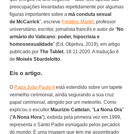
preocupações levantadas repetidamente por algumas
figuras importantes sobre a
má conduta sexual
de McCarrick
", escreve
Frédéric Martel
,
professor
universitário, escritor, jornalista francês e autor de “
No
armário do Vaticano: poder, hipocrisia e
homossexualidade
” (Ed. Objetiva, 2019), em artigo
publicado por
The Tablet
, 18-11-2020. A tradução é
de
Moisés Sbardelotto
.
Eis o artigo.
O
Papa João Paulo II
está estendido sobre um tapete
vermelho cerimonial, ainda segurando a sua cruz
papal cerimonial, atingido por um meteorito. Como
explicou o escultor
Maurizio Cattelan
, “
La Nona Ora
”
(“
A Nona Hora
”), exibida pela primeira vez em 1999,
representa o Santo Padre esmagado pelos pecados
do mundo. É uma imagem que tem me assombrado