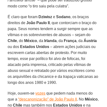
l’arroseur arrosé”
– que pode ser traduzido grosso
modo como “o tiro saiu pela culatra”.
É claro que foram
Dziwisz
e
Sodano
, os braços
direitos de
João Paulo II
, que contorciam o braço do
papa. Seus nomes tendem a surgir sempre que as
vítimas e os sobreviventes de abusos – sejam do
Chile
, do
México
, da
Irlanda
, da
França
, da
Áustria
ou dos
Estados Unidos
– abrem ações judiciais ou
escrevem cartas abertas de protesto. Por muito
tempo, esse par político foi alvo de fofocas, foi
atacado pela imprensa, criticado pelas vítimas de
abuso sexual e retratado por vários escritores como
os arquivilões da chicanice e da trapaça vaticanas ao
longo dos anos 1980 e 1990.
Hoje, ouvem-se
vozes
que pedem nada menos do
que a
“descanonização” de João Paulo II
. No
México
,
no
Chile
mas também nos
Estados Unidos
e na