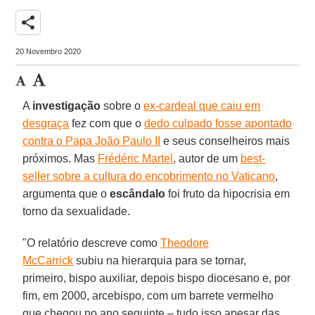
share
20 Novembro 2020
A
investigação
sobre o
ex-cardeal que caiu em
desgraça
fez com que o
dedo culpado fosse apontado
contra o Papa João Paulo II
e seus conselheiros mais
próximos. Mas
Frédéric Martel
, autor de um
best-
seller sobre a cultura do encobrimento no Vaticano
,
argumenta que o
escândalo
foi fruto da hipocrisia em
torno da sexualidade.
"O relatório descreve como
Theodore
McCarrick
subiu na hierarquia para se tornar,
primeiro, bispo auxiliar, depois bispo diocesano e, por
fim, em 2000, arcebispo, com um barrete vermelho
que chegou no ano seguinte – tudo isso apesar das