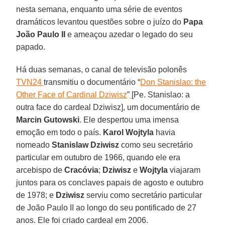
nesta semana, enquanto uma série de eventos
dramáticos levantou questões sobre o juízo do
Papa
João Paulo II
e ameaçou azedar o legado do seu
papado.
Há duas semanas, o canal de televisão polonês
TVN24
transmitiu o documentário “
Don Stanislao: the
Other Face of Cardinal Dziwisz
”
[Pe. Stanislao: a
outra face do cardeal Dziwisz], um documentário de
Marcin Gutowski
. Ele despertou uma imensa
emoção em todo o país.
Karol Wojtyla
havia
nomeado
Stanislaw Dziwisz
como seu secretário
particular em outubro de 1966, quando ele era
arcebispo de
Cracóvia
;
Dziwisz
e
Wojtyla
viajaram
juntos para os conclaves papais de agosto e outubro
de 1978; e
Dziwisz
serviu como secretário particular
de João Paulo II ao longo do seu pontificado de 27
anos. Ele foi criado cardeal em 2006.