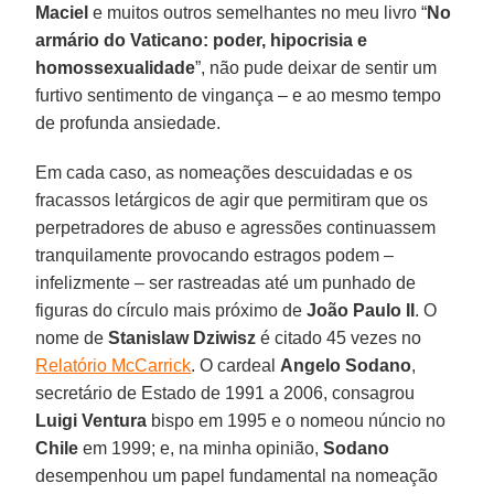
Maciel
e muitos outros semelhantes no meu livro “
No
armário do Vaticano: poder, hipocrisia e
homossexualidade
”, não pude deixar de sentir um
furtivo sentimento de vingança – e ao mesmo tempo
de profunda ansiedade.
Em cada caso, as nomeações descuidadas e os
fracassos letárgicos de agir que permitiram que os
perpetradores de abuso e agressões continuassem
tranquilamente provocando estragos podem –
infelizmente – ser rastreadas até um punhado de
figuras do círculo mais próximo de
João Paulo II
. O
nome de
Stanislaw Dziwisz
é citado 45 vezes no
Relatório McCarrick
. O cardeal
Angelo Sodano
,
secretário de Estado de 1991 a 2006, consagrou
Luigi Ventura
bispo em 1995 e o nomeou núncio no
Chile
em 1999; e, na minha opinião,
Sodano
desempenhou um papel fundamental na nomeação