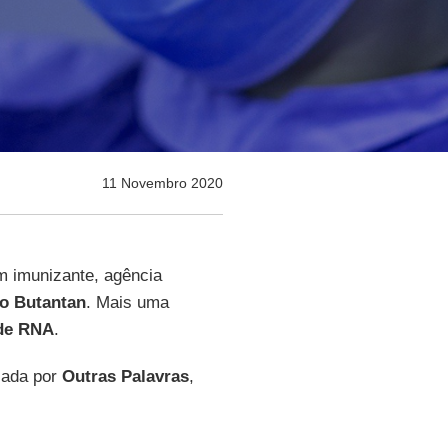
11 Novembro 2020
m imunizante, agência
to Butantan
. Mais uma
de
RNA
.
icada por
Outras
Palavras
,