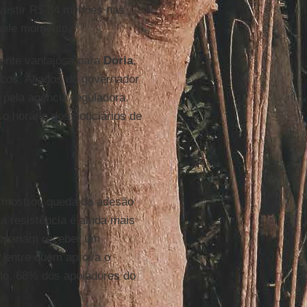
nvestir R$ 84 milhões nas
uele momento.
mente vantajosa para
Doria
,
icos. Aliados do governador
pela agência reguladora.
o horário dos noticiários de
e mostrou queda da adesão
a resistência é ainda mais
topariam receber um
 entre quem aprova o
plo, 68% dos apoiadores do