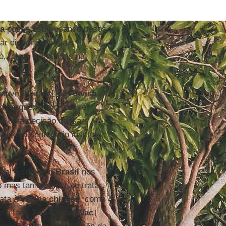
a
possa estar usando pesos
ar disponíveis mais
o, foram envolvidas na
houve “boicote” da
Anvisa
so porque, embora esse
ome uma decisão dessa
aso, o centenário instituto
nal e coloca o
Brasil
nos
o mas também por se tratar
data à
vacina chinesa
, como
e a fase 3 da
CoronaVac