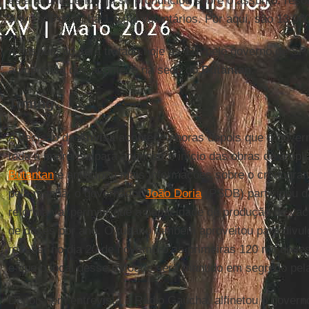
está acontecendo, já se pronunciou sobre o assunto: reso
Anvisa. Por lá, há 1,6 mil voluntários. Por aqui, são 13.06
A suspensão será tratada hoje às 11h pelo governo de SP,
à imprensa que acontece na sede do
Butantan
.
Timing
A decisão da
Anvisa
aconteceu horas depois que o gover
toda a imprensa para anunciar o início das obras de ampl
Butantan
e antecipou mais informações sobre o cronogr
pela manhã, o governador
João Doria
(PSDB) participou d
reforma vai permitir que a capacidade de produção de va
de doses por ano. O tucano também aproveitou para divu
receber no dia 20 de novembro as primeiras 120 mil dos
e que o local desse estoque será mantido em segredo pel
Depois, em entrevista à Rádio Gaúcha, alfinetou o governo