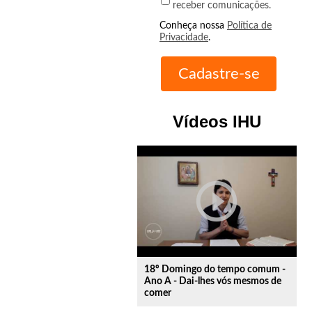
receber comunicações.
Conheça nossa
Política de
Privacidade
.
Vídeos IHU
play_circle_outline
18º Domingo do tempo comum -
Ano A - Dai-lhes vós mesmos de
comer