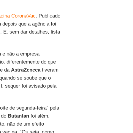
acina CoronaVac
. Publicado
 depois que a agência foi
 E, sem dar detalhes, lista
ra e não a empresa
ão, diferentemente do que
e da
AstraZeneca
tiveram
 quando se soube que o
l
, sequer foi avisado pela
oite de segunda-feira” pela
r do
Butantan
foi além.
to, não de um efeito
a vacina. “Ou seja, como