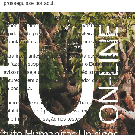
prosseguisse por aqui.
A comparação dos casos alimenta o medo de que a
Anvis
e medidas diferentes para as duas vacinas que podem est
rapidamente para a população brasileira – e, não por acas
disputa política entre
Jair Bolsonaro
e
João Doria
.
Para integrantes do governo paulista ouvidos pela Folha, 
ao fazer a suspensão sem informar o
Butantan
antes. Is
aviso não seja uma obrigação, é inédito que a agência t
natureza sem consultar o patrocinador de uma vacina, no c
de pesquisa.
Como era de se esperar, o caso chama atenção internacio
holofotes, não só pela expectativa em torno da imunizaçã
da primeira paralisação nos testes clínicos de uma candi
destaca a
Bloomberg
. A Indonésia, um dos países em qu