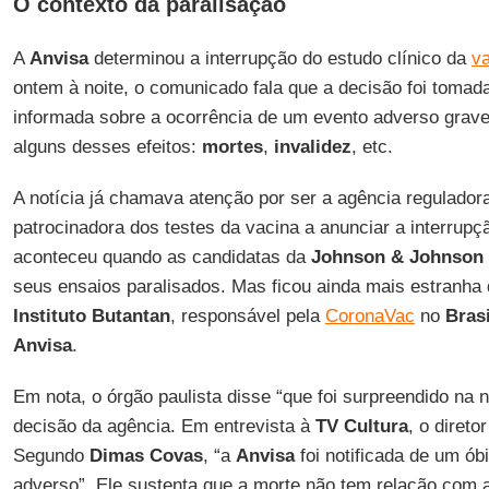
O contexto da paralisação
A
Anvisa
determinou a interrupção do estudo clínico da
v
ontem à noite, o comunicado fala que a decisão foi tomada
informada sobre a ocorrência de um evento adverso grave.
alguns desses efeitos:
mortes
,
invalidez
, etc.
A notícia já chamava atenção por ser a agência regulado
patrocinadora dos testes da vacina a anunciar a interrupç
aconteceu quando as candidatas da
Johnson & Johnson
seus ensaios paralisados. Mas ficou ainda mais estranha
Instituto Butantan
, responsável pela
CoronaVac
no
Brasi
Anvisa
.
Em nota, o órgão paulista disse “que foi surpreendido na n
decisão da agência. Em entrevista à
TV Cultura
, o direto
Segundo
Dimas Covas
, “a
Anvisa
foi notificada de um óbi
adverso”. Ele sustenta que a morte não tem relação com 