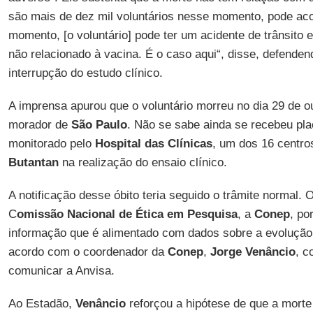
são mais de dez mil voluntários nesse momento, pode aco
momento, [o voluntário] pode ter um acidente de trânsito e
não relacionado à vacina. É o caso aqui“, disse, defende
interrupção do estudo clínico.
A imprensa apurou que o voluntário morreu no dia 29 de ou
morador de
São
Paulo
. Não se sabe ainda se recebeu pla
monitorado pelo
Hospital das Clínicas
, um dos 16 centro
Butantan
na realização do ensaio clínico.
A notificação desse óbito teria seguido o trâmite normal
C
omissão Nacional de Ética em Pesquisa
, a
Conep
, po
informação que é alimentado com dados sobre a evolução 
acordo com o coordenador da
Conep
,
Jorge Venâncio
, c
comunicar a Anvisa.
Ao Estadão,
Venâncio
reforçou a hipótese de que a morte 