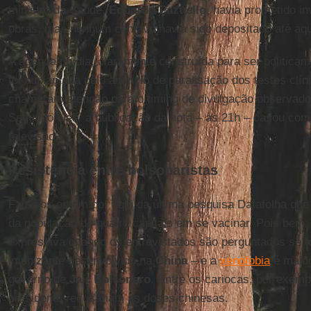
ministro da Saúde,
Eduardo Pazuello
, havia prometido i
obras, mas nenhum centavo havia sido depositado até aq
A agenda do dia, claramente construída para ser politica
foi suplantada pelo anúncio de paralisação dos testes clín
chamaram atenção para o timing de divulgação observado 
Segundo eles, a publicação da nota – às 21h – casou com 
televisão.
Resistência entre bolsonaristas
Falamos ontem por aqui da última pesquisa Datafolha qu
da população de quatro capitais em se vacinar. Pois bem: 
expressiva quando os entrevistados são perguntados se 
imunizante desenvolvido na
China
– e a
xenofobia
é maior
governo de
Jair Bolsonaro
. Entre os cariocas, por exem
presidente recusariam as doses chinesas.