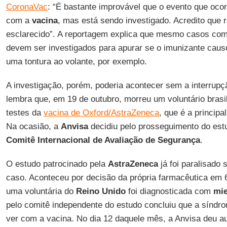
CoronaVac
: “É bastante improvável que o evento que ocor
com a
vacina
, mas está sendo investigado. Acredito que 
esclarecido”. A reportagem explica que mesmo casos como
devem ser investigados para apurar se o imunizante caus
uma tontura ao volante, por exemplo.
A investigação, porém, poderia acontecer sem a interrup
lembra que, em 19 de outubro, morreu um voluntário brasil
testes da
vacina de Oxford/AstraZeneca
, que é a principa
Na ocasião, a
Anvisa
decidiu pelo prosseguimento do est
Comitê Internacional de Avaliação de Segurança
.
O estudo patrocinado pela
AstraZeneca
já foi paralisado 
caso. Aconteceu por decisão da própria farmacêutica em 
uma voluntária do
Reino Unido
foi diagnosticada com
mie
pelo comitê independente do estudo concluiu que a síndro
ver com a vacina. No dia 12 daquele mês, a Anvisa deu au