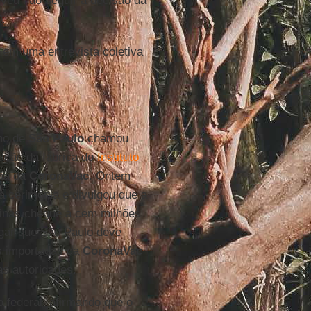
lveu não seguir a decisão da
0.
 em uma entrevista coletiva
no de
São Paulo
chamou
iação da fábrica do
Instituto
ama da
CoronaVac
. Ontem
a cerimônia e divulgou que a
cinas chegue a cem milhões
lgar que São Paulo deve
es importadas da
CoronaVac
as autoridades.
 federal, afirmando que o