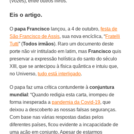
(Vozes), entre outros livros.
Eis o artigo.
O
papa Francisco
lançou, a 4 de outubro,
festa de
São Francisco de Assis
, sua nova encíclica, “
Fratelli
Tutti
” (
Todos
irmãos
). Raro um documento deste
porte não vir intitulado em latim, mas
Francisco
quis
preservar a expressão holística do santo do século
XIII, que se antecipou à física quântica e intuiu que,
no Universo,
tudo está interligado
.
O papa faz uma crítica contundente à
conjuntura
mundial
: “Quando redigia esta carta, irrompeu de
forma inesperada a
pandemia da Covid-19
, que
deixou a descoberto as nossas falsas seguranças.
Com base nas várias respostas dadas pelos
diferentes países, ficou evidente a incapacidade de
uma ação em conjunto. Apesar de estarmos