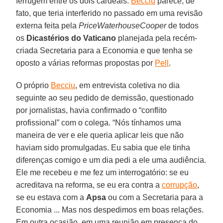
ferrugem entre os dois cardeais.
Becciu
parece, de
fato, que teria interferido no passado em uma revisão
externa feita pela
PriceWaterhouseCooper
de todos
os
Dicastérios do Vaticano
planejada pela recém-
criada Secretaria para a Economia e que tenha se
oposto a várias reformas propostas por
Pell
.
O próprio
Becciu
, em entrevista coletiva no dia
seguinte ao seu pedido de demissão, questionado
por jornalistas, havia confirmado o “conflito
profissional” com o colega. “Nós tínhamos uma
maneira de ver e ele queria aplicar leis que não
haviam sido promulgadas. Eu sabia que ele tinha
diferenças comigo e um dia pedi a ele uma audiência.
Ele me recebeu e me fez um interrogatório: se eu
acreditava na reforma, se eu era contra a
corrupção
,
se eu estava com a
Apsa
ou com a Secretaria para a
Economia ... Mas nos despedimos em boas relações.
Em outra ocasião, em uma reunião em presença do