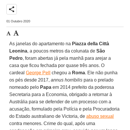
share
01 Outubro 2020
As janelas do apartamento na
Piazza della Città
Leonina
, a poucos metros da colunata de
São
Pedro
, foram abertas já pela manhã para arejar a
casa que ficou fechada por quase três anos. O
cardeal
George Pell
chegou a
Roma
. Ele não punha
os pés desde 2017,
annus horribilis
para o prelado
nomeado pelo
Papa
em 2014 prefeito da poderosa
Secretaria para a Economia, obrigado a retornar à
Austrália para se defender de um processo com a
acusação, formulado pela Polícia e pela Procuradoria
do Estado australiano de Victoria, de
abuso sexual
contra menores. Crime do qual, após uma