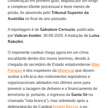
condenação em primeiro grau, seguida por um longo
e complexo trâmite processual e treze meses de
prisão, foi absolvido pelo
Tribunal Superior da
Austrália
no final do ano passado.
A reportagem é de
Salvatore Cernuzio
, publicada
por
Vatican Insider
, 30-09-2020. A tradução de
Luisa
Rabolini
.
O imponente cardeal chega agora em um clima
escaldante dentro dos muros leoninos, devido à
chegada do secretário de Estado estadunidense
Mike
Pompeo
e dos inspetores da
Moneyval
que devem
avaliar a eficácia dos instrumentos legislativos e
organizacionais adotados nos últimos anos para
prevenir a lavagem de dinheiro e o financiamento do
terrorismo (e, portanto, o ingresso da
Santa Sé
na
chamada "lista branca"), mas sobretudo após a
defenestração do Cardeal
Angelo Becciu
, o ex-