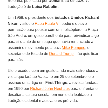
Bolonha, publicada por
Domani
, 23-09-2020. A
tradução é de
Luisa
Rabolini
.
Em 1969, o presidente dos
Estados Unidos Richard
Nixon
visitou o
Papa Paulo VI
, pediu e obteve
permissão para pousar com um helicóptero na Praça
São Pedro: um gesto barulhento para reivindicar algo
para si diante de um papa que havia renunciado a
assumir o movimento pela paz.
Mike Pompeo
, o
secretário de Estado de
Donald Trump
, não quis ficar
para trás.
Ele precedeu com um gesto ainda mais estrondoso a
visita que fará ao Vaticano em 29 de setembro: ele
assinou um artigo em
First Things
, a revista fundada
em 1990 por
Richard John Neuhaus
para enfrentar e
desafiar a cultura secular em nome da lealdade à
tradição ocidental e aos valores pró-vida.