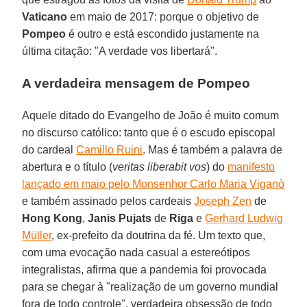
Vaticano
em maio de 2017: porque o objetivo de
Pompeo
é outro e está escondido justamente na
última citação: "A verdade vos libertará".
A verdadeira mensagem de Pompeo
Aquele ditado do Evangelho de João é muito comum
no discurso católico: tanto que é o escudo episcopal
do cardeal
Camillo Ruini
. Mas é também a palavra de
abertura e o título (
veritas liberabit vos
) do
manifesto
lançado em maio pelo Monsenhor Carlo Maria Viganò
e também assinado pelos cardeais
Joseph Zen
de
Hong
Kong
,
Janis Pujats
de
Riga
e
Gerhard Ludwig
Müller
, ex-prefeito da doutrina da fé. Um texto que,
com uma evocação nada casual a estereótipos
integralistas, afirma que a pandemia foi provocada
para se chegar à "realização de um governo mundial
fora de todo controle", verdadeira obsessão de todo