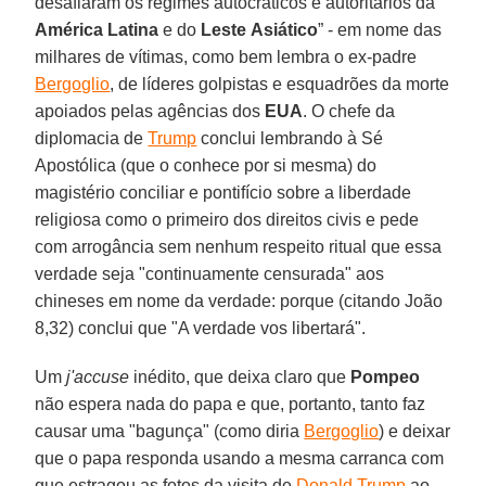
desafiaram os regimes autocráticos e autoritários da
América Latina
e do
Leste
Asiático
” - em nome das
milhares de vítimas, como bem lembra o ex-padre
Bergoglio
, de líderes golpistas e esquadrões da morte
apoiados pelas agências dos
EUA
. O chefe da
diplomacia de
Trump
conclui lembrando à Sé
Apostólica (que o conhece por si mesma) do
magistério conciliar e pontifício sobre a liberdade
religiosa como o primeiro dos direitos civis e pede
com arrogância sem nenhum respeito ritual que essa
verdade seja "continuamente censurada" aos
chineses em nome da verdade: porque (citando João
8,32) conclui que "A verdade vos libertará".
Um
j'accuse
inédito, que deixa claro que
Pompeo
não espera nada do papa e que, portanto, tanto faz
causar uma "bagunça" (como diria
Bergoglio
) e deixar
que o papa responda usando a mesma carranca com
que estragou as fotos da visita de
Donald Trump
ao