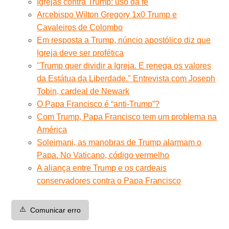
Igrejas contra Trump: uso da fé
Arcebispo Wilton Gregory 1x0 Trump e
Cavaleiros de Colombo
Em resposta a Trump, núncio apostólico diz que
Igreja deve ser profética
"Trump quer dividir a Igreja. E renega os valores
da Estátua da Liberdade." Entrevista com Joseph
Tobin, cardeal de Newark
O Papa Francisco é “anti-Trump”?
Com Trump, Papa Francisco tem um problema na
América
Soleimani, as manobras de Trump alarmam o
Papa. No Vaticano, código vermelho
A aliança entre Trump e os cardeais
conservadores contra o Papa Francisco
⚠️
Comunicar erro