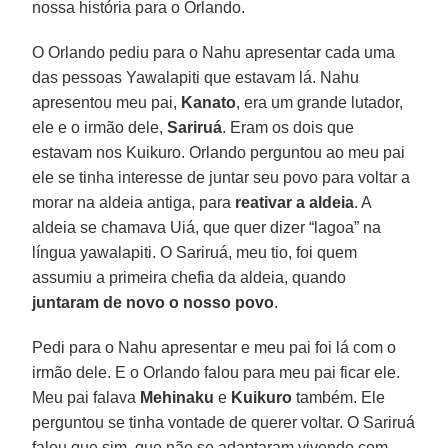
nossa história para o Orlando.
O Orlando pediu para o Nahu apresentar cada uma
das pessoas Yawalapiti que estavam lá. Nahu
apresentou meu pai,
Kanato
, era um grande lutador,
ele e o irmão dele,
Sariruá
. Eram os dois que
estavam nos Kuikuro. Orlando perguntou ao meu pai
ele se tinha interesse de juntar seu povo para voltar a
morar na aldeia antiga, para
reativar a aldeia
. A
aldeia se chamava Uiá, que quer dizer “lagoa” na
língua yawalapiti. O Sariruá, meu tio, foi quem
assumiu a primeira chefia da aldeia, quando
juntaram de novo o nosso povo
.
Pedi para o Nahu apresentar e meu pai foi lá com o
irmão dele. E o Orlando falou para meu pai ficar ele.
Meu pai falava
Mehinaku
e
Kuikuro
também. Ele
perguntou se tinha vontade de querer voltar. O Sariruá
falou que sim, que não se adaptaram vivendo com