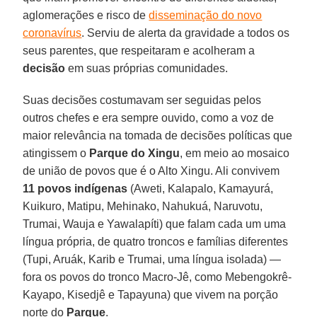
aglomerações e risco de
disseminação do novo
coronavírus
. Serviu de alerta da gravidade a todos os
seus parentes, que respeitaram e acolheram a
decisão
em suas próprias comunidades.
Suas decisões costumavam ser seguidas pelos
outros chefes e era sempre ouvido, como a voz de
maior relevância na tomada de decisões políticas que
atingissem o
Parque do Xingu
, em meio ao mosaico
de união de povos que é o Alto Xingu. Ali convivem
11 povos indígenas
(Aweti, Kalapalo, Kamayurá,
Kuikuro, Matipu, Mehinako, Nahukuá, Naruvotu,
Trumai, Wauja e Yawalapíti) que falam cada um uma
língua própria, de quatro troncos e famílias diferentes
(Tupi, Aruák, Karib e Trumai, uma língua isolada) —
fora os povos do tronco Macro-Jê, como Mebengokrê-
Kayapo, Kisedjê e Tapayuna) que vivem na porção
norte do
Parque
.