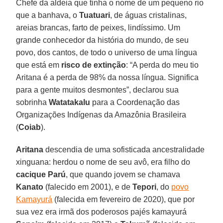
Chefe da aldeia que tinha o nome de um pequeno rio
que a banhava, o
Tuatuari
, de águas cristalinas,
areias brancas, farto de peixes, lindíssimo. Um
grande conhecedor da história do mundo, de seu
povo, dos cantos, de todo o universo de uma língua
que está em
risco de extinção
: “A perda do meu tio
Aritana é a perda de 98% da nossa língua. Significa
para a gente muitos desmontes”, declarou sua
sobrinha
Watatakalu
para a Coordenação das
Organizações Indígenas da Amazônia Brasileira
(
Coiab
).
Aritana
descendia de uma sofisticada ancestralidade
xinguana: herdou o nome de seu avô, era filho do
cacique
Parú
, que quando jovem se chamava
Kanato
(falecido em 2001), e de
Tepori
, do
povo
Kamayurá
(falecida em fevereiro de 2020), que por
sua vez era irmã dos poderosos pajés kamayurá