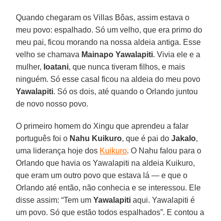
Quando chegaram os Villas Bôas, assim estava o
meu povo: espalhado. Só um velho, que era primo do
meu pai, ficou morando na nossa aldeia antiga. Esse
velho se chamava
Mainapo
Yawalapiti
. Vivia ele e a
mulher,
Ioatani
, que nunca tiveram filhos, e mais
ninguém. Só esse casal ficou na aldeia do meu povo
Yawalapiti
. Só os dois, até quando o Orlando juntou
de novo nosso povo.
O primeiro homem do Xingu que aprendeu a falar
português foi o
Nahu Kuikuro
, que é pai do
Jakalo
,
uma liderança hoje dos
Kuikuro
. O Nahu falou para o
Orlando que havia os Yawalapiti na aldeia Kuikuro,
que eram um outro povo que estava lá — e que o
Orlando até então, não conhecia e se interessou. Ele
disse assim: “Tem um
Yawalapiti
aqui. Yawalapiti é
um povo. Só que estão todos espalhados”. E contou a