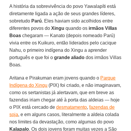
A história da sobrevivência do povo Yawalapíti está
diretamente ligada a ação de seus grandes líderes,
sobretudo
Parú
. Eles haviam sido acolhidos entre
diferentes povos do
Xingu
quando os
irmãos Villas
Boas
chegaram — Kanato (depois nomeado Parú)
vivia entre os Kuikuro, então liderados pelo cacique
Nahu, o primeiro indígena do Xingu a aprender
português e que foi o
grande aliado
dos irmãos Villas
Boas.
Aritana e Pirakuman eram jovens quando o
Parque
Indígena do Xingu
(PIX) foi criado, e não imaginavam,
como os sertanistas já alertavam, que em breve as
fazendas iriam chegar até à porta das aldeias — hoje
o PIX está cercado de
desmatamento
,
fazendas de
soja
, e em alguns casos, literalmente a aldeia colada
nos limites da devastação, como algumas do povo
Kalapalo
. Os dois jovens foram muitas vezes a São