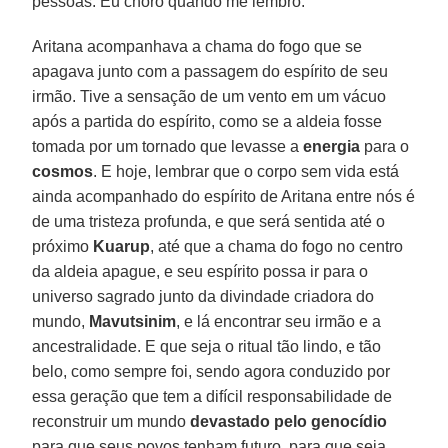
pessoas. Eu choro quando me lembro.
Aritana acompanhava a chama do fogo que se
apagava junto com a passagem do espírito de seu
irmão. Tive a sensação de um vento em um vácuo
após a partida do espírito, como se a aldeia fosse
tomada por um tornado que levasse a
energia
para o
cosmos
. E hoje, lembrar que o corpo sem vida está
ainda acompanhado do espírito de Aritana entre nós é
de uma tristeza profunda, e que será sentida até o
próximo
Kuarup
, até que a chama do fogo no centro
da aldeia apague, e seu espírito possa ir para o
universo sagrado junto da divindade criadora do
mundo,
Mavutsinim
, e lá encontrar seu irmão e a
ancestralidade. E que seja o ritual tão lindo, e tão
belo, como sempre foi, sendo agora conduzido por
essa geração que tem a difícil responsabilidade de
reconstruir um mundo
devastado pelo genocídio
para que seus povos tenham futuro, para que seja