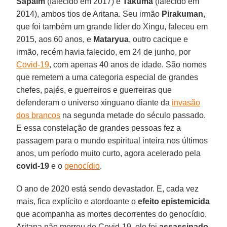
Sapaim
(falecido em 2017) e
Takumã
(falecido em
2014), ambos tios de Aritana. Seu irmão
Pirakuman
,
que foi também um grande líder do Xingu, faleceu em
2015, aos 60 anos, e
Mataryua
, outro cacique e
irmão, recém havia falecido, em 24 de junho, por
Covid-19
, com apenas 40 anos de idade. São nomes
que remetem a uma categoria especial de grandes
chefes, pajés, e guerreiros e guerreiras que
defenderam o universo xinguano diante da
invasão
dos brancos
na segunda metade do século passado.
E essa constelação de grandes pessoas fez a
passagem para o mundo espiritual inteira nos últimos
anos, um período muito curto, agora acelerado pela
covid-19
e o
genocídio
.
O ano de 2020 está sendo devastador. E, cada vez
mais, fica explícito e atordoante o
efeito epistemicida
que acompanha as mortes decorrentes do genocídio.
Aritana não morreu de Covid-19, ele foi
assassinado