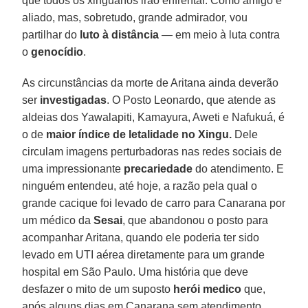
que todos os xinguanos irão enfrentar. Como amigo e
aliado, mas, sobretudo, grande admirador, vou
partilhar do
luto à distância
— em meio à luta contra
o
genocídio
.
As circunstâncias da morte de Aritana ainda deverão
ser
investigadas
. O Posto Leonardo, que atende as
aldeias dos Yawalapiti, Kamayura, Aweti e Nafukuá, é
o de
maior índice de letalidade no Xingu.
Dele
circulam imagens perturbadoras nas redes sociais de
uma impressionante
precariedade
do atendimento. E
ninguém entendeu, até hoje, a razão pela qual o
grande cacique foi levado de carro para Canarana por
um médico da
Sesai
, que abandonou o posto para
acompanhar Aritana, quando ele poderia ter sido
levado em UTI aérea diretamente para um grande
hospital em São Paulo. Uma história que deve
desfazer o mito de um suposto
herói medico
que,
após alguns dias em Canarana sem atendimento