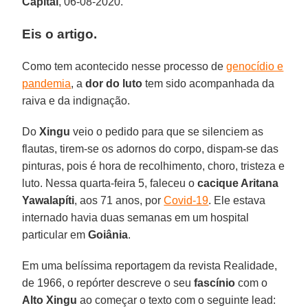
Capital
, 06-08-2020.
Eis o artigo.
Como tem acontecido nesse processo de
genocídio e
pandemia
, a
dor do luto
tem sido acompanhada da
raiva e da indignação.
Do
Xingu
veio o pedido para que se silenciem as
flautas, tirem-se os adornos do corpo, dispam-se das
pinturas, pois é hora de recolhimento, choro, tristeza e
luto. Nessa quarta-feira 5, faleceu o
cacique Aritana
Yawalapíti
, aos 71 anos, por
Covid-19
. Ele estava
internado havia duas semanas em um hospital
particular em
Goiânia
.
Em uma belíssima reportagem da revista Realidade,
de 1966, o repórter descreve o seu
fascínio
com o
Alto Xingu
ao começar o texto com o seguinte lead: