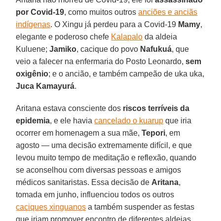
por Covid-19
, como muitos outros
anciões e anciãs
indígenas
. O Xingu já perdeu para a Covid-19
Mamy
,
elegante e poderoso chefe
Kalapalo
da aldeia
Kuluene;
Jamiko
, cacique do povo
Nafukuá
, que
veio a falecer na enfermaria do Posto Leonardo,
sem
oxigênio
; e o ancião, e também campeão de uka uka,
Juca Kamayurá
.
Aritana estava consciente dos
riscos terríveis da
epidemia
, e ele havia
cancelado o kuarup
que iria
ocorrer em homenagem a sua mãe,
Tepori
, em
agosto — uma decisão extremamente difícil, e que
levou muito tempo de meditação e reflexão, quando
se aconselhou com diversas pessoas e amigos
médicos sanitaristas. Essa decisão de
Aritana
,
tomada em junho, influenciou todos os outros
caciques xinguanos
a também suspender as festas
que iriam promover encontro de diferentes aldeias,