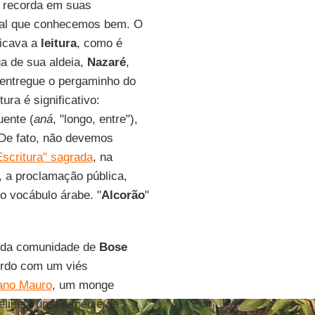
 recorda em suas
inal que conhecemos bem. O
ticava a
leitura
, como é
a de sua aldeia,
Nazaré
,
e entregue o pergaminho do
tura é significativo:
uente (
aná
, "longo, entre"),
 De fato, não devemos
Escritura" sagrada
, na
ia, a proclamação pública,
o vocábulo árabe. "
Alcorão
"
a da comunidade de
Bose
ordo com um viés
ano Mauro
, um monge
elineia uma espécie de