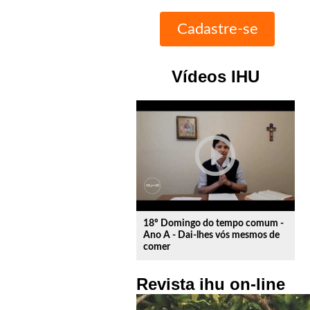
Vídeos IHU
play_circle_outline
18º Domingo do tempo comum -
Ano A - Dai-lhes vós mesmos de
comer
Revista ihu on-line