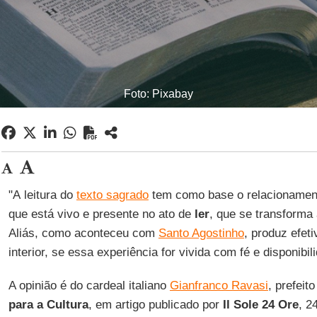
Foto: Pixabay
"A leitura do
texto sagrado
tem como base o relacionamen
que está vivo e presente no ato de
ler
, que se transform
Aliás, como aconteceu com
Santo Agostinho
, produz efe
interior, se essa experiência for vivida com fé e disponibil
A opinião é do cardeal italiano
Gianfranco Ravasi
, prefeit
para a Cultura
, em artigo publicado por
Il Sole 24 Ore
, 2