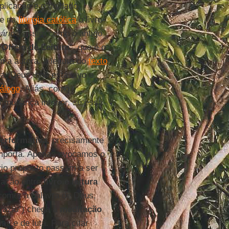
aplicação e o cuidado
je na
liturgia católica
o livro
ário
", assim como o antigo
"
Ofício de Leitura
", que é o
 a autora, a leitura do
texto
, Deus, que está vivo e
iálogo
. Aliás, como
 mudança interior, se essa
erformativa
, precisamente
mporta. Apenas evocamos o
ário proposto passam a ser
ração entre
livro e leitura
 comer a palavra de Deus,
azio") chega à
meditação
as e de luta. Para citar