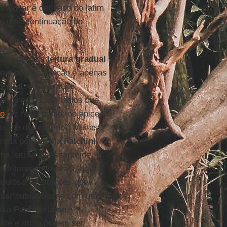
meditar é derivado do latim
é uma continuação do
ravés de uma
leitura gradual
co e profundo
: não é apenas
 vital
, é admiração,
dos olhos ou dos lábios que
ho
diz novamente: no ápice
Deus e do próximo". Muitas
rada por
Cecilia Falchini
,
a leitura incessante de
scritores medievais, de
iculoso de citações que
itar outro volume com um
oeta
Paul Verlaine
,
dade e ritmo podem ser