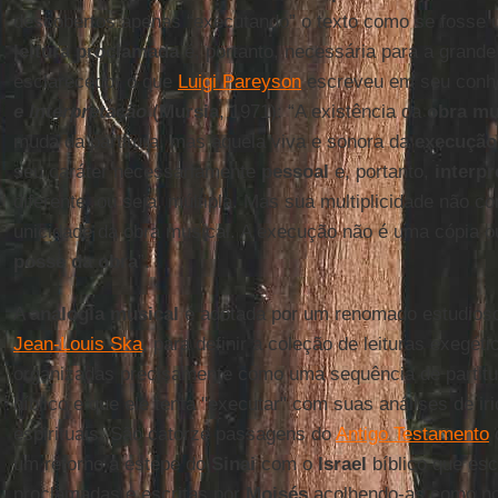
descobertos apenas “executando” o texto como se fosse
leitura proclamada
é, portanto, necessária para a grand
esclarecedor o que
Luigi Pareyson
escreveu em seu conh
e Interpretação
(
Mursia
, 1971): “A existência da
obra mu
muda da partitura, mas aquela viva e sonora da
execução
seu caráter necessariamente
pessoal
e, portanto,
interpr
diferente, ou seja, múltipla. Mas sua multiplicidade não
unicidade da obra musical. A execução não é uma cópia o
posse da obra
”.
A
analogia musical
é adotada por um renomado estudioso b
Jean-Louis Ska
, para definir a coleção de leituras exegé
organizadas precisamente como uma sequência de partitu
bíblico e que ele tenta "executar" com suas análises de ir
espirituais. São catorze passagens do
Antigo Testamento
um retorno a estepe do
Sinai
com o
Israel
bíblico que esc
proclamadas e escritas por
Moisés
acolhendo-as como no