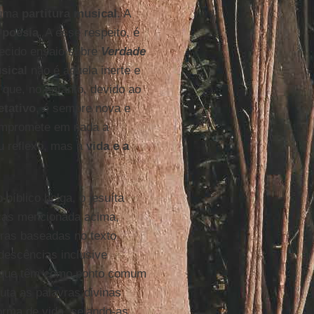
 uma
partitura musical
. A
e
poesia
. A esse respeito, é
ecido ensaio sobre
Verdade
sical
não é aquela inerte e
que, no entanto, devido ao
etativo
, é sempre nova e
 compromete em nada a
u reflexo, mas a
vida e a
íblico belga, o jesuíta
ticas mencionada acima,
ras baseadas no texto
idescências inclusive
que têm como ponto comum
uta as palavras divinas
rma de vida, selando-as