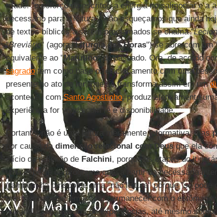
tríade: "o esforço do escritor, a energia no salmodiar e a 
necessário para a leitura". Não esqueçamos que ainda ho
de textos bíblicos a serem proclamados se chama "
Lecion
"
Breviário
" (agora "
Liturgia das Horas
") se abre com um 
equivalente ao "
Matutino
" do passado. Ora, de acordo com
sagrado
tem como base o relacionamento com uma pessoa
presente no ato de
ler
, que se transforma assim em um
d
aconteceu com
Santo Agostinho
, produz efetivamente uma
experiência for vivida com fé e disponibilidade.
Portanto, não é uma leitura meramente informativa, mas
p
por causa da
dimensão relacional com Deus
que ela co
início da reflexão de
Falchini
, porque as etapas do itiner
uma espécie de programa que, a partir da necessária inte
(também há o risco de uma "não leitura" porque "se pode
mas permanecer em jejum, permanecer com o estômago v
que inclui um arco-íris de experiências, até mesmo sombri