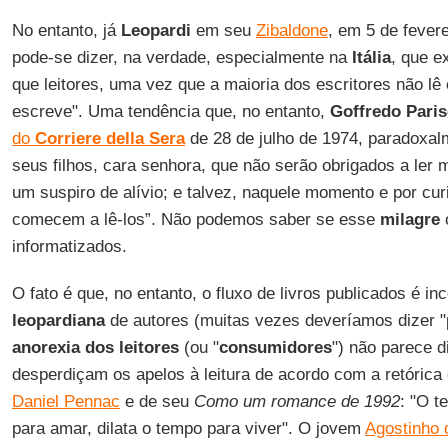
No entanto, já
Leopardi
em seu
Zibaldone
, em 5 de fever
pode-se dizer, na verdade, especialmente na
Itália
, que e
que leitores, uma vez que a maioria dos escritores não l
escreve". Uma tendência que, no entanto,
Goffredo Paris
do
Corriere della Sera
de 28 de julho de 1974, paradoxalm
seus filhos, cara senhora, que não serão obrigados a ler 
um suspiro de alívio; e talvez, naquele momento e por curi
comecem a lê-los”. Não podemos saber se esse
milagre
informatizados.
O fato é que, no entanto, o fluxo de livros publicados é i
leopardiana
de autores (muitas vezes deveríamos dizer "
anorexia dos leitores
(ou "
consumidores
") não parece d
desperdiçam os apelos à leitura de acordo com a retórica
Daniel Pennac
e de seu
Como um romance de 1992
: "O t
para amar, dilata o tempo para viver". O jovem
Agostinho 