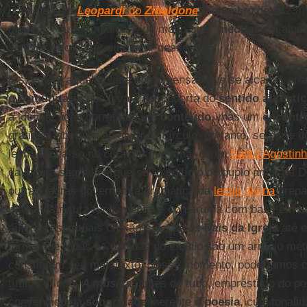
novamente o
Leopardi
do
Zibaldone
(setembro de 1823), 
medeor
, "curar, medicar", de modo que
"meditar
em algo 
simples fato de ter ou cuidar desse algo".
Eis, então, aquela plena compreensão que se alcança at
e comunitária
que leva à descoberta do
sentido autênti
a identificação correta de um
conteúdo
, mas um
encontro
gratidão, abertura ao amor. O círculo, portanto, se parte 
leem, fecha-se no coração que ama, como
Santo Agostin
da leitura sagrada ergue-se "o edifício do duplo amor de 
outras regras governam a gramática da
lectio divina
prepa
mas a estrutura fundamental é construída com base em um
autores espirituais cristãos, desde os
Pais da Igreja
até e
forma que todas as páginas do ensaio são um arranjo met
constituem seu metatexto. Nesse momento, poderíamos c
título curioso,
A música
, antes de tudo, empréstimo do p
convencido da
sonoridade
inerente à
poesia
, cuja tonali