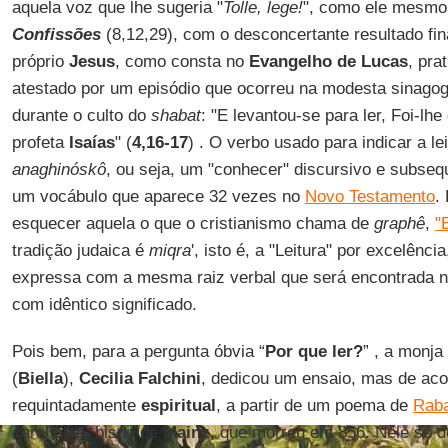
aquela voz que lhe sugeria "
Tolle, lege!
", como ele mesmo
Confissões
(8,12,29), com o desconcertante resultado f
próprio
Jesus
, como consta no
Evangelho de Lucas
, pra
atestado por um episódio que ocorreu na modesta sinagog
durante o culto do
shabat
: "E levantou-se para ler, Foi-lh
profeta
Isaías
" (
4,16-17
) . O verbo usado para indicar a lei
anaghinóskô
, ou seja, um "conhecer" discursivo e subseq
um vocábulo que aparece 32 vezes no
Novo Testamento
.
esquecer aquela o que o cristianismo chama de
graphê
,
"
tradição judaica é
miqra
', isto é, a "Leitura" por excelênc
expressa com a mesma raiz verbal que será encontrada n
com idêntico significado.
Pois bem, para a pergunta óbvia “
Por que ler?
” , a monj
(
Biella
),
Cecilia Falchini
, dedicou um ensaio, mas de ac
requintadamente
espiritual
, a partir de um poema de
Rab
carolíngio, bispo de
Mainz
, que morreu em 856. Nele se d