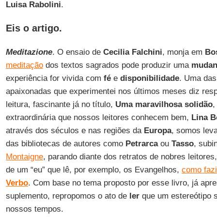
Luisa Rabolini
.
Eis o artigo.
Meditazione
. O ensaio de
Cecilia Falchini
, monja em
Bo
meditação
dos textos sagrados pode produzir uma
mudanç
experiência for vivida com
fé
e
disponibilidade
. Uma das 
apaixonadas que experimentei nos últimos meses diz respe
leitura, fascinante já no título,
Uma maravilhosa solidão
,
extraordinária que nossos leitores conhecem bem,
Lina B
através dos séculos e nas regiões da
Europa
, somos lev
das bibliotecas de autores como
Petrarca
ou
Tasso
, subi
Montaigne
, parando diante dos retratos de nobres leitor
de um “eu” que lê, por exemplo, os Evangelhos,
como faz
Verbo
. Com base no tema proposto por esse livro, já ap
suplemento, repropomos o ato de
ler
que um estereótipo 
nossos tempos.