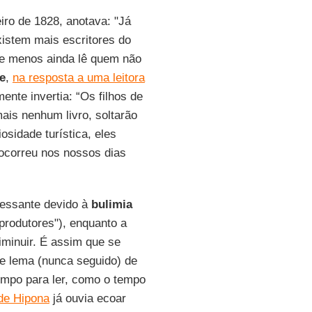
eiro de 1828, anotava: "Já
xistem mais escritores do
ê e menos ainda lê quem não
e
,
na resposta a uma leitora
ente invertia: “Os filhos de
mais nenhum livro, soltarão
osidade turística, eles
ocorreu nos nossos dias
ncessante devido à
bulimia
produtores"), enquanto a
iminuir. É assim que se
 e lema (nunca seguido) de
empo para ler, como o tempo
de Hipona
já ouvia ecoar