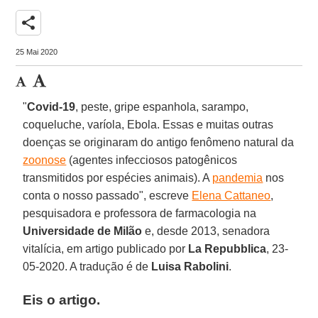
share
25 Mai 2020
"
Covid-19
, peste, gripe espanhola, sarampo,
coqueluche, varíola, Ebola. Essas e muitas outras
doenças se originaram do antigo fenômeno natural da
zoonose
(agentes infecciosos patogênicos
transmitidos por espécies animais). A
pandemia
nos
conta o nosso passado", escreve
Elena Cattaneo
,
pesquisadora e professora de farmacologia na
Universidade de Milão
e, desde 2013, senadora
vitalícia, em artigo publicado por
La Repubblica
, 23-
05-2020. A tradução é de
Luisa Rabolini
.
Eis o artigo
.