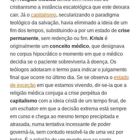
cristianismo a instância escatológica que este deixara
cair. Já o
capitalismo
, secularizando o paradigma
teológico da salvação, havia eliminado a ideia de um
fim dos tempos, substituindo-a por um estado de
crise
permanente
, sem redenção ou fim.
Krisis
é
originalmente um
conceito médico
, que designava
no corpus hipocrático o momento em que o médico
decidia se o paciente sobreviveria à doença. Os
teólogos adotaram o termo para indicar o julgamento
final que ocorre no último dia. Se se observa o
estado
de exceção
em que estamos vivendo, dir-se-ia que a
religião médica conjuga a crise perpétua do
capitalismo
com a ideia cristã de um tempo final, de
um
eschaton
em que a decisão extrema está sempre
em curso e chega ao mesmo tempo precipitada e
atrasada, numa tentativa incessante de poder
governá-la, sem contudo resolvê-la de uma vez por
todas. É a religião de um mundo que se sente