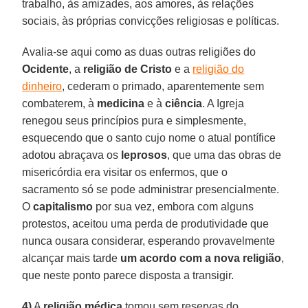
trabalho, às amizades, aos amores, às relações
sociais, às próprias convicções religiosas e políticas.
Avalia-se aqui como as duas outras religiões do
Ocidente
, a
religião de Cristo
e a
religião do
dinheiro
, cederam o primado, aparentemente sem
combaterem, à
medicina
e à
ciência
. A Igreja
renegou seus princípios pura e simplesmente,
esquecendo que o santo cujo nome o atual pontífice
adotou abraçava os
leprosos
, que uma das obras de
misericórdia era visitar os enfermos, que o
sacramento só se pode administrar presencialmente.
O
capitalismo
por sua vez, embora com alguns
protestos, aceitou uma perda de produtividade que
nunca ousara considerar, esperando provavelmente
alcançar mais tarde
um acordo com a nova religião
,
que neste ponto parece disposta a transigir.
4)
A
religião médica
tomou sem reservas do