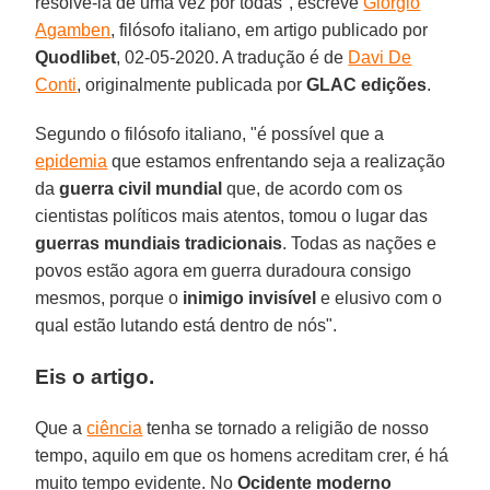
resolvê-la de uma vez por todas", escreve
Giorgio
Agamben
, filósofo italiano, em artigo publicado por
Quodlibet
, 02-05-2020. A tradução é de
Davi De
Conti
, originalmente publicada por
GLAC edições
.
Segundo o filósofo italiano, "é possível que a
epidemia
que estamos enfrentando seja a realização
da
guerra civil mundial
que, de acordo com os
cientistas políticos mais atentos, tomou o lugar das
guerras mundiais tradicionais
. Todas as nações e
povos estão agora em guerra duradoura consigo
mesmos, porque o
inimigo invisível
e elusivo com o
qual estão lutando está dentro de nós".
Eis o artigo.
Que a
ciência
tenha se tornado a religião de nosso
tempo, aquilo em que os homens acreditam crer, é há
muito tempo evidente. No
Ocidente moderno