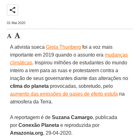
share
01 Mai 2020
A ativista sueca
Greta Thunberg
foi a voz mais
importante em 2019 quando o assunto era
mudanças
climáticas
. Inspirou milhões de estudantes do mundo
inteiro a irem para as ruas e protestarem contra a
inação de seus governantes diante das alterações no
clima do planeta
provocadas, sobretudo, pelo
aumento das emissões de gases de efeito estufa
na
atmosfera da Terra.
A reportagem é de
Suzana Camargo
, publicada
por
Conexão Planeta
e reproduzida por
Amazonia.org
, 29-04-2020.