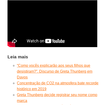
Leia mais
“Como vocês explicarão aos seus filhos que
desistiram?”. Discurso de Greta Thunberg em
Davos
Concentração de CO2 na atmosfera bate recorde
histórico em 2019
Greta Thunberg decide registrar seu nome como
marca