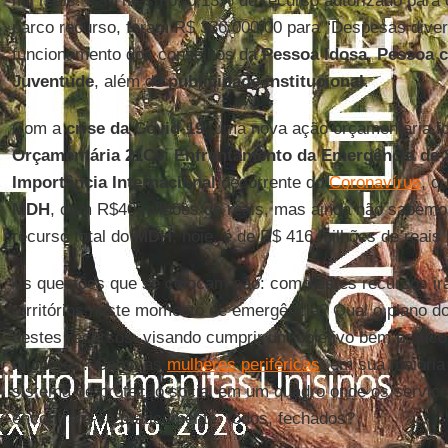
mil reais: isso mesmo, 0,13% do recurso autorizado para 
parco recurso, foram R$ 336.000,00 para “Despesas divers
funcionamento dos conselhos da
Pessoa
Idosa
,
Pessoa c
Juventude
, além de
publicidade
institucional
.
Com a
crise da
Covid
-
19
, uma nova ação orçamentária foi
Orçamentária 21C0
:
Enfrentamento da Emergência de 
Importância Internacional
decorrente do
Coronavírus
, q
MDH
, com R$40 milhões de reais, mas ainda não sabem
recurso total do
MDH
, hoje, é de R$ 416 milhões de reais 
As questões que se colocam são: como estes recursos ir
territórios neste momento de emergência? Qual o plano d
destes recursos, visando cumprir um objetivo bem prático,
mulheres? Como as
mulheres periféricas
, em sua maioria
sistema de proteção social em um quadro onde os serviç
encontram-se praticamente, todos, fechados?