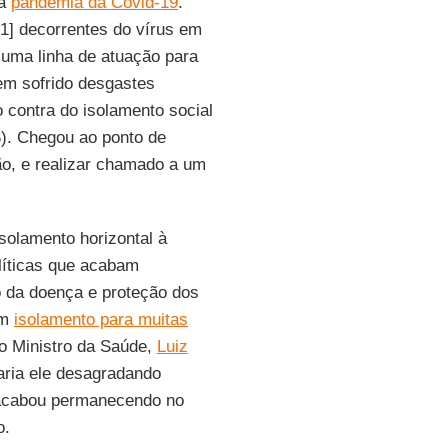
la
pandemia da Covid-19
.
1] decorrentes do vírus em
 uma linha de atuação para
em sofrido desgastes
 contra do isolamento social
S
). Chegou ao ponto de
ão, e realizar chamado a um
solamento horizontal à
olíticas que acabam
o da doença e proteção dos
em
isolamento para muitas
do Ministro da Saúde,
Luiz
aria ele desagradando
 acabou permanecendo no
o.