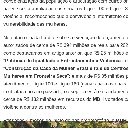
conscientização da população e articulação com outros ó
parece ser a ampliação dos serviços Ligue 100 e Ligue 18
violência, reconhecendo que a convivência intermitente 
vulnerabilidade das mulheres.
No entanto, nada foi dito sobre a execução do orçamento
autorizados de cerca de R$ 394 milhões de reais para 2020
como destacamos em artigo anterior, que R$ 25 milhões 
“
Políticas de Igualdade e Enfrentamento à Violência
”; 
“
Construção da Casa da Mulher Brasileira e de Centro
Mulheres em Fronteira Seca
”; e mais de R$ 35 milhões 
atendimento, Ligue 100 e Ligue 180 (canais para os quais
contratada no ano passado, ou seja, já está em andamen
cerca de R$ 132 milhões em recursos do
MDH
voltados p
violência contra as mulheres.
Passados 4 meses do início do ano orçamentário, o
MDH