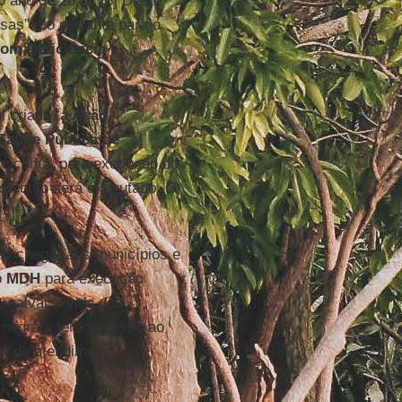
o ano de 2020! [3] Deste
as” e o restante para o
om Deficiência e
 criada, a
Ação
Saúde Pública de
ue conta, para execução do
os como será executado. O
[4].
ão chegar aos municípios e
o
MDH
para execução
 salvar a vida das
 negras, terão acesso ao
os de atendimento