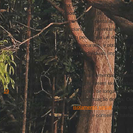
A maior parte do recurso autorizado do
MDH
foi para a
Aç
Defesa de Direitos para Todos
, no valor de R$159 milhõ
como seria gasto: o Plano Orçamentário desta ação aind
Despesas Diversas. Como os planos orçamentários podem
ano orçamentário, realizamos um pedido via Lei de Acess
para verificar a destinação destes recursos, e obtivemos
de orçamento advindo de emendas individuais impositivas 
descobrimos?
Checando a listagem e descrição de tais emendas, podem
ações que seriam de suma importância serem executada
19
, como equipamentos para instituições de longa perman
atendimento a meninas e meninos em situação de rua. Out
enquanto, em uma situação de
isolamento social
, como e
atendimento a crianças e adolescentes e conselhos tutel
educação presencial.