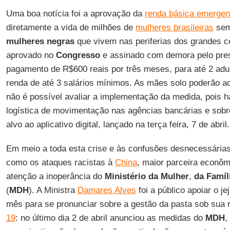
Uma boa notícia foi a aprovação da
renda básica emergen
diretamente a vida de milhões de
mulheres brasileiras
sem
mulheres
negras
que vivem nas periferias dos grandes c
aprovado no
Congresso
e assinado com demora pelo presi
pagamento de R$600 reais por três meses, para até 2 ad
renda de até 3 salários mínimos. As mães solo poderão ac
não é possível avaliar a implementação da medida, pois h
logística de movimentação nas agências bancárias e sobre
alvo ao aplicativo digital, lançado na terça feira, 7 de abril.
Em meio a toda esta crise e às confusões desnecessária
como os ataques racistas à
China
, maior parceira econôm
atenção a inoperância do
Ministério da Mulher
,
da Famíl
(
MDH
). A Ministra
Damares Alves
foi a público apoiar o 
mês para se pronunciar sobre a gestão da pasta sob sua 
19
: no último dia 2 de abril anunciou as medidas do
MDH
,