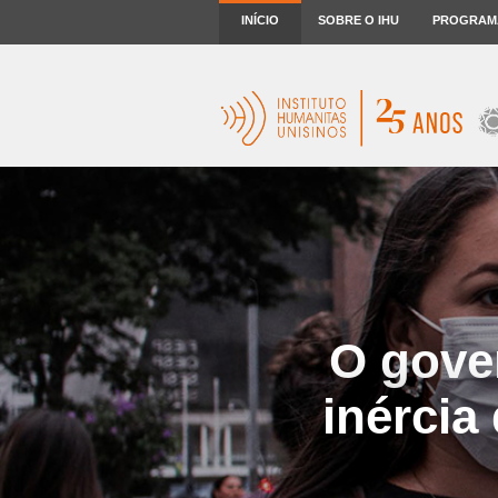
INÍCIO
SOBRE O IHU
PROGRAM
O gove
inércia