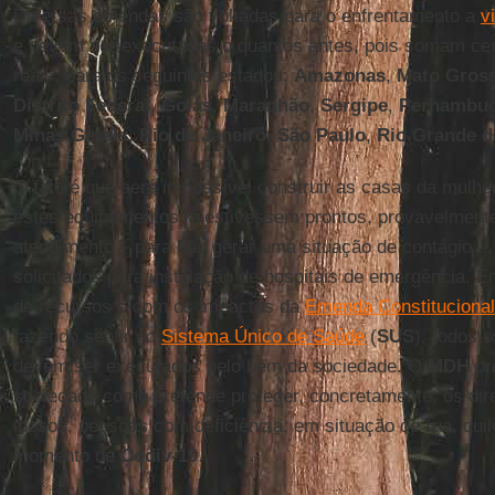
Diversas emendas são voltadas para o enfrentamento a
v
e devem ser executadas o quantos antes, pois somam ce
reais, para os seguintes estados:
Amazonas
,
Mato Gros
Distrito
Federal
,
Goiás
,
Maranhão
,
Sergipe
,
Pernambu
Minas
Gerais
,
Rio de Janeiro
,
São
Paulo
,
Rio Grande d
O fato é que será impossível construir as casas da mulher 
estes equipamentos já estivessem prontos, provavelmente
atendimento – para não gerar uma situação de contágio 
solicitados para instalação de hospitais de emergência.
de recursos e com os impactos da
Emenda Constitucional
fazendo sentir no
Sistema Único de Saúde
(
SUS
), todos 
devem ser executados pelo bem da sociedade. O
MDH
pr
sociedade como pretende proteger, concretamente, os dir
idosos, pessoas com deficiência, em situação de rua, qui
momento de
Codiv-19
.