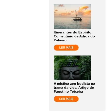
Itinerantes do Espírito.
Comentário de Adroaldo
Palaoro
LER MAIS
A mística zen budista na
trama da vida. Artigo de
Faustino Teixeira
LER MAIS