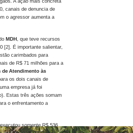
rgãos. A ação mais concreta
0, canais de denuncia de
com o agressor aumenta a
 do
MDH
, que teve recursos
 [2]. É importante salientar,
estão carimbados para
mais de R$ 71 milhões para a
s de Atendimento às
para os dois canais de
 uma empresa já foi
to). Estas três ações somam
ara o enfrentamento a
executou somente R$ 536