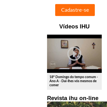
Vídeos IHU
play_circle_outline
18º Domingo do tempo comum -
Ano A - Dai-lhes vós mesmos de
comer
Revista ihu on-line