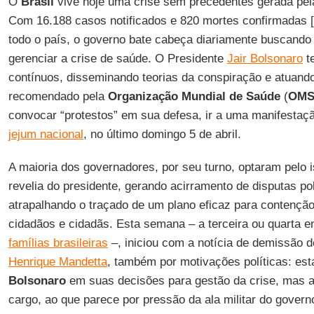
O
Brasil
vive hoje uma crise sem precedentes gerada pe
Com 16.188 casos notificados e 820 mortes confirmadas [
todo o país, o governo bate cabeça diariamente buscando
gerenciar a crise de saúde. O Presidente
Jair Bolsonaro
t
contínuos, disseminando teorias da conspiração e atuando
recomendado pela
Organização Mundial de Saúde
(
OM
convocar “protestos” em sua defesa, ir a uma manifestaç
jejum nacional
, no último domingo 5 de abril.
A maioria dos governadores, por seu turno, optaram pelo i
revelia do presidente, gerando acirramento de disputas p
atrapalhando o traçado de um plano eficaz para contençã
cidadãos e cidadãs. Esta semana – a terceira ou quarta 
famílias brasileiras
–, iniciou com a notícia de demissão 
Henrique Mandetta
, também por motivações políticas: est
Bolsonaro
em suas decisões para gestão da crise, mas
cargo, ao que parece por pressão da ala militar do govern