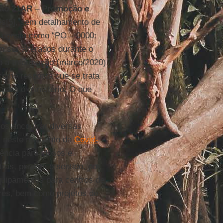
ão 21AR
–
Promoção e
es[5], sem detalhamento de
a consta como “PO – 0000:
 ser alterados durante o
o à Informação (março/2020)
 como resposta que se trata
para o ministério. O que
os encontrar diversas
s neste momento da
Covid-
ência para idosos e
ras, perdem o sentido, por
quipamentos para centros de
ares, bem como projetos de