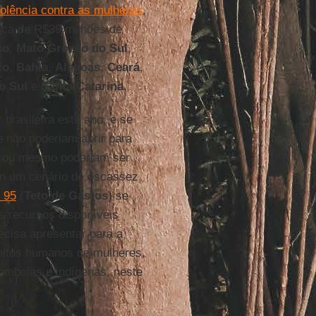
iolência contra as mulheres
,
rca de R$39 milhões de
so
,
Mato Grosso do Sul
,
co
,
Bahia
,
Alagoas
,
Ceará
,
o Sul
e
Santa Catarina
.
brasileira este ano, e se
 não poderiam abrir para
–, ou mesmo poderiam ser
 Em um cenário de escassez
 95
(
Teto de Gastos
) se
os recursos disponíveis
ecisa apresentar para a
eitos humanos de mulheres,
lombolas e indígenas, neste