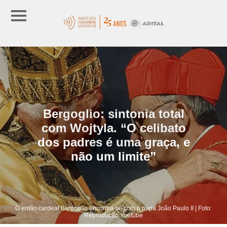
Bergoglio: sintonia total
com Wojtyla. “O celibato
dos padres é uma graça, e
não um limite”
O então cardeal Bergoglio encontra-se com o papa João Paulo II | Foto:
Reprodução Youtube