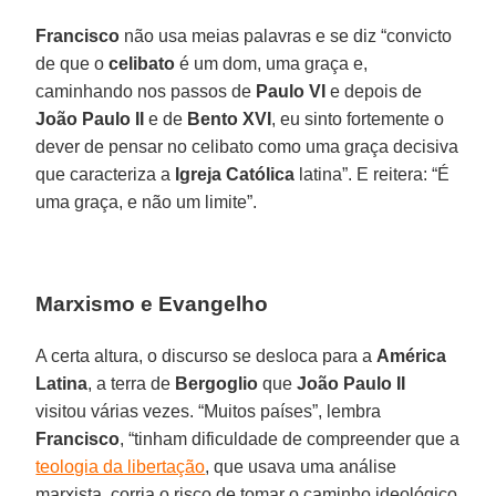
Francisco
não usa meias palavras e se diz “convicto
de que o
celibato
é um dom, uma graça e,
caminhando nos passos de
Paulo VI
e depois de
João Paulo II
e de
Bento XVI
, eu sinto fortemente o
dever de pensar no celibato como uma graça decisiva
que caracteriza a
Igreja Católica
latina”. E reitera: “É
uma graça, e não um limite”.
Marxismo e Evangelho
A certa altura, o discurso se desloca para a
América
Latina
, a terra de
Bergoglio
que
João Paulo II
visitou várias vezes. “Muitos países”, lembra
Francisco
, “tinham dificuldade de compreender que a
teologia da libertação
, que usava uma análise
marxista, corria o risco de tomar o caminho ideológico