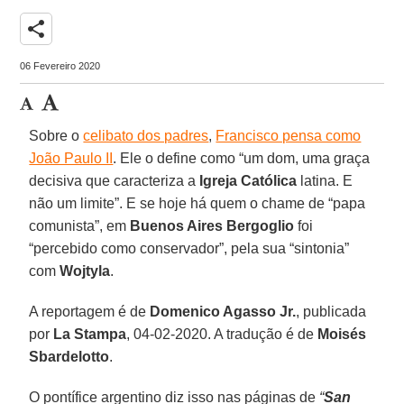
share
06 Fevereiro 2020
Sobre o
celibato dos padres
,
Francisco pensa como
João Paulo II
. Ele o define como “um dom, uma graça
decisiva que caracteriza a
Igreja Católica
latina. E
não um limite”. E se hoje há quem o chame de “papa
comunista”, em
Buenos Aires Bergoglio
foi
“percebido como conservador”, pela sua “sintonia”
com
Wojtyla
.
A reportagem é de
Domenico Agasso Jr.
, publicada
por
La Stampa
, 04-02-2020. A tradução é de
Moisés
Sbardelotto
.
O pontífice argentino diz isso nas páginas de
“
San