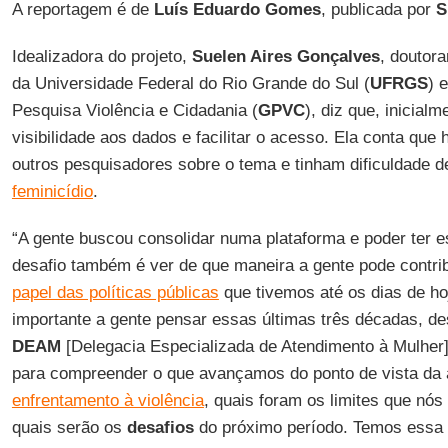
A reportagem é de
Luís Eduardo Gomes
, publicada por
S
Idealizadora do projeto,
Suelen Aires Gonçalves
, doutor
da Universidade Federal do Rio Grande do Sul (
UFRGS
) 
Pesquisa Violência e Cidadania (
GPVC
), diz que, inicialm
visibilidade aos dados e facilitar o acesso. Ela conta qu
outros pesquisadores sobre o tema e tinham dificuldade 
feminicídio
.
“A gente buscou consolidar numa plataforma e poder ter 
desafio também é ver de que maneira a gente pode contrib
papel das políticas públicas
que tivemos até os dias de ho
importante a gente pensar essas últimas três décadas, de
DEAM
[Delegacia Especializada de Atendimento à Mulher]
para compreender o que avançamos do ponto de vista da
enfrentamento à violência
, quais foram os limites que nós
quais serão os
desafios
do próximo período. Temos essa