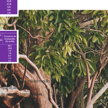
dos Feminicídios
dos Feminicídios
oi registrado na mesorregião
omparação, a região
s, de acordo com o
Atlas
.
 dar visibilidade a esse