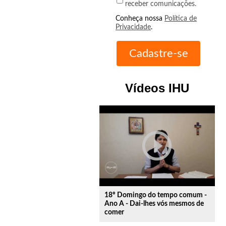
receber comunicações.
Conheça nossa
Política de
Privacidade
.
Vídeos IHU
play_circle_outline
18º Domingo do tempo comum -
Ano A - Dai-lhes vós mesmos de
comer