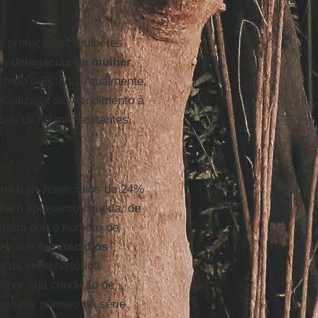
e proteção às mulheres
 as
delegacias da mulher
,
 todo o Estado. Atualmente,
cializada de Atendimento à
ais de 60 mil habitantes.
total de homicídios de 24%
bém apresentou queda, de
ertam que o número de
mero de
feminicídios
 da série histórica
 por sua condição de
o maior número da série