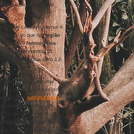
de todo o território do
rção de casos no interior é
 interior do que na
Região
gistraram 29
feminicídios
 Nordeste apresentou 15
m feminicídio para cada 1,6
olitana a gente tem uma
rior, a gente tem municípios
her, não tem
patrulha Maria
 tentativas se consumam
ente for pensar em uma
a
Região da Campanha
, ela
to da rede”, complementa