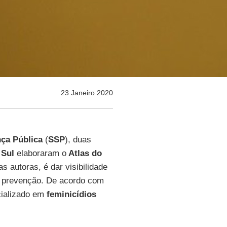
23 Janeiro 2020
nça Pública
(
SSP
), duas
 Sul
elaboraram o
Atlas do
as autoras, é dar visibilidade
de prevenção. De acordo com
ecializado em
feminicídios