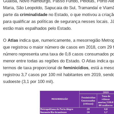
Guaíba, Novo Hamburgo, Passo Fundo, Pelotas, Porto Ale
Maria, São Leopoldo, Sapucaia do Sul, Tramandaí e Via
parte da
criminalidade
no Estado, o que motivou a criaç
para qualificar as políticas de segurança nesses locais. 
estão mais espalhados pelo Estado.
O
Atlas
indica que, numericamente, a mesorregião Metropo
que registrou o maior número de casos em 2018, com 29 f
número representa uma taxa de 0,8 casos consumados por
menor entre todas as regiões do Estado. O Atlas indica q
termos de taxa proporcional de
feminicídios
, está a mes
registrou 3,7 casos por 100 mil habitantes em 2019, sendo
sudoeste (3,1 por 100 mil).