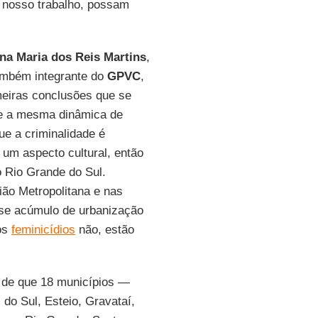
 nosso trabalho, possam
ina Maria dos Reis Martins
,
mbém integrante do
GPVC
,
eiras conclusões que se
ue a mesma dinâmica de
ue a criminalidade é
um aspecto cultural, então
o Rio Grande do Sul.
ão Metropolitana e nas
sse acúmulo de urbanização
 os
feminicídios
não, estão
a de que 18 municípios —
do Sul, Esteio, Gravataí,