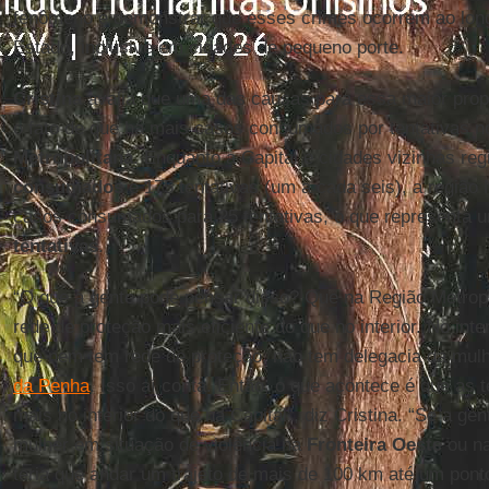
fenômeno e demonstrar que esses crimes ocorrem ao longo 
Estado, inclusive em cidades de pequeno porte.
Cristina
avalia que uma das causas para essa maior propo
o fato de que há mais casos consumados por tentativas no
Metropolitana
. Enquanto a Capital e cidades vizinhas re
consumados
e 175 tentativas (um a cada seis), a região
casos consumados para 25 tentativas, o que representa u
tentativas
.
“O que a gente pode pensar disso? Que na Região Metrop
rede de proteção mais eficiente do que no interior. No inte
que nem tem rede de proteção, não tem delegacia da mul
da Penha
. Isso aí conta. Então, o que acontece é que as
mais no interior do que na Capital”, diz Cristina. “Se a g
mulher em situação de violência na
Fronteira Oeste
ou n
teria que andar um trajeto de mais de 100 km até um pon