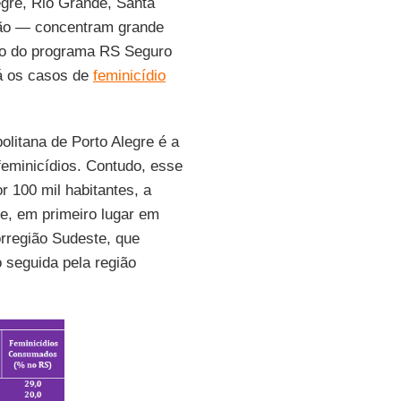
gre, Rio Grande, Santa
mão — concentram grande
ão do programa RS Seguro
Já os casos de
feminicídio
litana de Porto Alegre é a
eminicídios. Contudo, esse
 100 mil habitantes, a
ue, em primeiro lugar em
orregião Sudeste, que
 seguida pela região