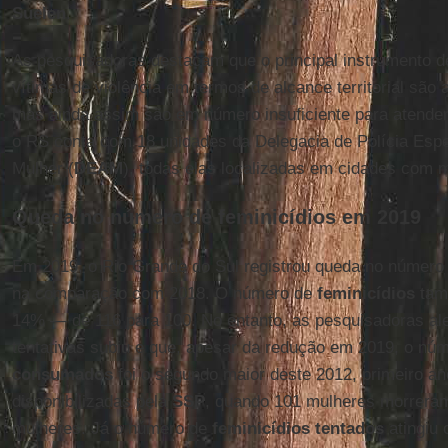
Suelen
.
As pesquisadoras destacam que o principal instrumento d
vítimas de violência em termos de alcance territorial são
mas ainda assim são em número insuficiente para atender
o RS conta com 18 unidades da Delegacia de Polícia Espe
Mulher (
DEAM
), todas elas localizadas em cidades com m
Queda no número de feminicídios em 2019
Em 2019, o Rio Grande do Sul registrou queda no número 
na comparação com 2018. O número de
feminicídios
tam
14% — de 116 para 100. No entanto, as pesquisadoras al
tentativas subiu e que, apesar da redução em 2019, o nú
consumados
foi o segundo maior deste 2012, primeiro ano
disponibilizadas pela
SSP
, quando 101 mulheres morreram
mulheres. Já o número de
feminicídios tentados
atingiu 