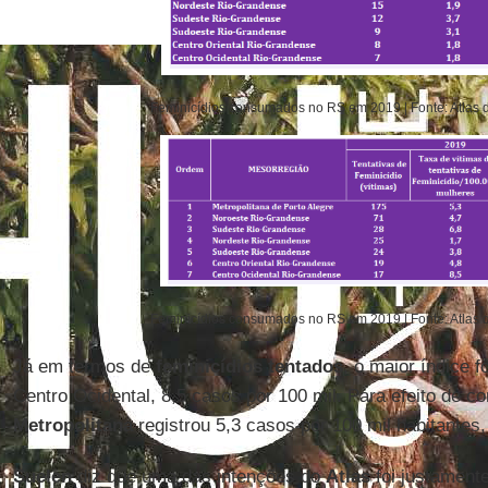
Feminicídios consumados no RS em 2019 | Fonte: Atlas 
Feminicídios consumados no RS em 2019 | Fonte: Atlas 
Já em termos de
feminicídios tentados
, o maior índice f
Centro Ocidental, 8,5 casos por 100 mil. Para efeito de c
Metropolitana
registrou 5,3 casos por 100 mil habitante
Suelen
diz que uma das intenções do
Atlas
foi justamente