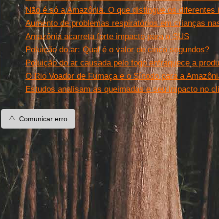
Não é só a Amazônia. O que distingue os diferentes 
Aumento de problemas respiratórios em crianças na
Amazônia acarreta forte impacto para o SUS
Poluição do ar: Qual é o valor de cinco segundos?
Poluição do ar causada pelo fogo enfraquece a produt
O Rio Voador de Fumaça e o Sínodo para a Amazôni
Estudos analisam as queimadas e seu impacto no cl
⚠️
Comunicar erro