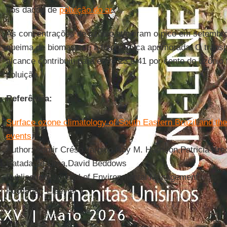
nos dados de
poluição do ar
.
As concentrações de ozônio atingiram o pico em setembro
queima de biomassa e à fotoquímica aprimorada. O trans
alcance contribuiu para entre 23 e 41 por cento do ozônio 
poluição.
Referência:
Surface ozone climatology of South Eastern Brazil and th
events
Author: Admir Créso Targino,Roy M. Harrison,Patricia Krec
Hatada de Lima,David Beddows
Publication: Journal of Environmental Management
Publisher: Elsevier