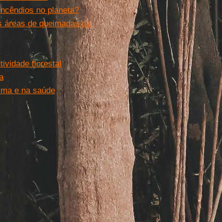
incêndios no planeta?
s áreas de queimadas da
ividade florestal
a
ima e na saúde