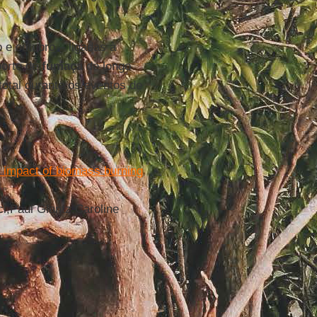
 e outubro – ligadas à
porte de
fumaça
de longo
total durante os eventos de
e impact of biomass burning
l,Paul Glantz,Caroline