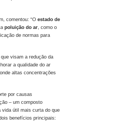
am, comentou: “O
estado de
 a
poluição do ar
, como o
plicação de normas para
s que visam a redução da
horar a qualidade do ar
onde altas concentrações
orte por causas
ração – um composto
ida útil mais curta do que
ois benefícios principais: