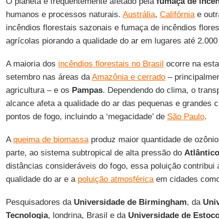
O planeta é frequentemente afetado pela
fumaça de incê
humanos e processos naturais.
Austrália
,
Califórnia
e outr
incêndios florestais sazonais e fumaça de incêndios flore
agrícolas piorando a qualidade do ar em lugares até 2.000
A maioria dos
incêndios florestais no Brasil
ocorre na esta
setembro nas áreas da
Amazônia e cerrado
– principalmen
agricultura – e os
Pampas
. Dependendo do clima, o trans
alcance afeta a qualidade do ar das pequenas e grandes c
pontos de fogo, incluindo a ‘megacidade’ de
São Paulo
.
A
queima de biomassa
produz maior quantidade de ozônio 
parte, ao sistema subtropical de alta pressão do
Atlântic
distâncias consideráveis do fogo, essa poluição contribui
qualidade do ar e a
poluição atmosférica
em cidades com
Pesquisadores da
Universidade de Birmingham
, da
Uni
Tecnologia
, londrina, Brasil e da
Universidade de Estoc