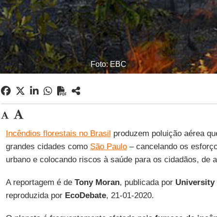
Foto: EBC
Incêndios florestais no Brasil
produzem poluição aérea que
grandes cidades como
São Paulo
– cancelando os esforço
urbano e colocando riscos à saúde para os cidadãos, de
A reportagem é de
Tony
Moran
, publicada por
University
reproduzida por
EcoDebate
, 21-01-2020.