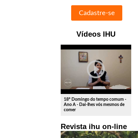
Vídeos IHU
play_circle_outline
18º Domingo do tempo comum -
Ano A - Dai-lhes vós mesmos de
comer
Revista ihu on-line