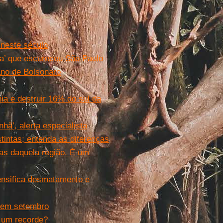
 neste século
ça’ que escureceu São Paulo
no de Bolsonaro
ia e destruir 16% do sul da
nhã’, alerta especialista
tintas; entenda as diferenças
as daquela região. É um
tensifica desmatamento e
 em setembro
 um recorde?