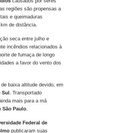
ndios
causados por seres
as regiões são propensas a
stais e queimaduras
 km de distância.
ção seca entre julho e
te incêndios relacionados à
porte de fumaça de longo
idades a favor do vento dos
de baixa altitude devido, em
o
Sul
. Transportado
 ainda mais para a má
o
São Paulo
.
versidade Federal de
olmo
publicaram suas