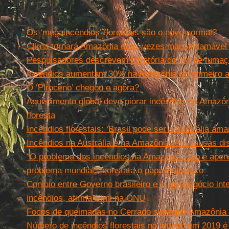
Leia mais
Os ‘megaincêndios’ florestais são o novo normal?
Clima tornará Amazônia duas vezes mais inflamável
Pesquisadores descrevem trajetória do ‘rio de fuma
Incêndios aumentam 30% na Amazônia no primeiro a
O ‘Piroceno’ chegou e agora?
Aquecimento global deve piorar incêndios na Amazôn
floresta
Incêndios florestais: ‘Brasil pode ser a Austrália ama
Incêndios na Austrália e na Amazônia têm causas dis
“O problema dos incêndios na Amazônia, não é apen
problema mundial”, constata o papa Francisco
Conluio entre Governo brasileiro e o agronegócio in
incêndios, afirma Cimi na ONU
Focos de queimadas no Cerrado superam Amazônia
Número de incêndios florestais no mundo em 2019 é