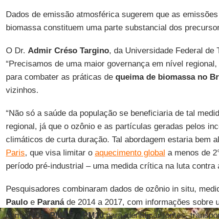
Dados de emissão atmosférica sugerem que as emissões 
biomassa constituem uma parte substancial dos precurso
O Dr.
Admir Créso Targino
, da Universidade Federal de 
“Precisamos de uma maior governança em nível regional, n
para combater as práticas de
queima de biomassa no Br
vizinhos.
“Não só a saúde da população se beneficiaria de tal med
regional, já que o ozônio e as partículas geradas pelos in
climáticos de curta duração. Tal abordagem estaria bem 
Paris
, que visa limitar o
aquecimento global
a menos de 2
período pré-industrial – uma medida crítica na luta contra 
Pesquisadores combinaram dados de ozônio in situ, med
Paulo
e
Paraná
de 2014 a 2017, com informações sobre u
como
NOx
,
PM2.5
e
PM10
para identificar fontes, transp