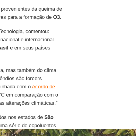
provenientes da queima de
res para a formação de
O3
.
Tecnologia, comentou:
acional e internacional
asil
e em seus países
ida, mas também do clima
cêndios são forcers
alinhada com o
Acordo de
°C em comparação com o
as alterações climáticas.”
idos nos estados de
São
ma série de copoluentes
orte e padrões geográficos