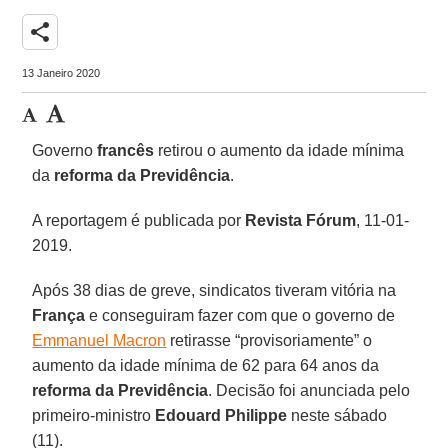
share
13 Janeiro 2020
Governo
francês
retirou o aumento da idade mínima
da
reforma da Previdência
.
A reportagem é publicada por
Revista Fórum
, 11-01-
2019.
Após 38 dias de greve, sindicatos tiveram vitória na
França
e conseguiram fazer com que o governo de
Emmanuel Macron
retirasse “provisoriamente” o
aumento da idade mínima de 62 para 64 anos da
reforma da Previdência
. Decisão foi anunciada pelo
primeiro-ministro
Edouard Philippe
neste sábado
(11).