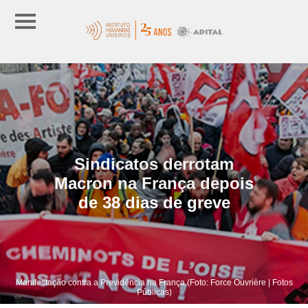
Sindicatos derrotam
Macron na França depois
de 38 dias de greve
Manifestação contra a Previdência na França (Foto: Force Ouvrière | Fotos
Públicas)