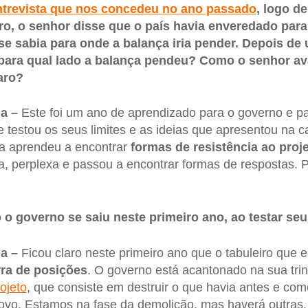
ntrevista que nos concedeu no ano passado
, logo d
ro, o senhor disse que o país havia enveredado pa
se sabia para onde a balança iria pender. Depois de
 para qual lado a balança pendeu? Como o senhor av
aro?
a –
Este foi um ano de aprendizado para o governo e pa
e testou os seus limites e as ideias que apresentou na
la aprendeu a encontrar
formas de resistência ao proj
ita, perplexa e passou a encontrar formas de respostas.
o governo se saiu neste primeiro ano, ao testar seu
a –
Ficou claro neste primeiro ano que o tabuleiro que 
ra de posições
. O governo está acantonado na sua trin
ojeto
, que consiste em destruir o que havia antes e co
ovo. Estamos na fase da demolição, mas haverá outras.