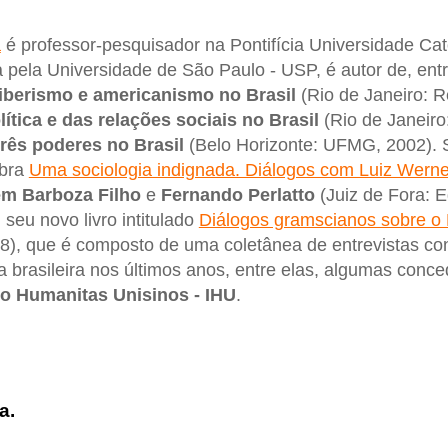
a
é professor-pesquisador na Pontifícia Universidade Cat
 pela Universidade de São Paulo - USP, é autor de, ent
 iberismo e americanismo no Brasil
(Rio de Janeiro: 
lítica e das relações sociais no Brasil
(Rio de Janeiro
rês poderes no Brasil
(Belo Horizonte: UFMG, 2002). 
obra
Uma sociologia indignada. Diálogos com Luiz Wern
m Barboza Filho
e
Fernando Perlatto
(Juiz de Fora: E
eu novo livro intitulado
Diálogos gramscianos sobre o B
8), que é composto de uma coletânea de entrevistas c
a brasileira nos últimos anos, entre elas, algumas conce
uto Humanitas Unisinos - IHU
.
a.