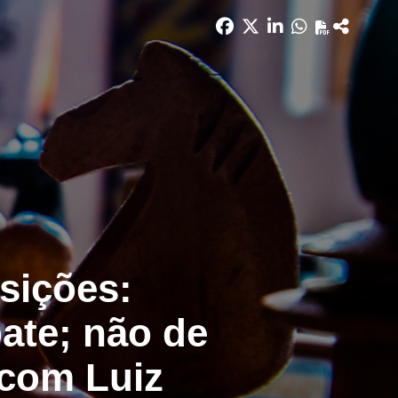
sições:
te; não de
 com Luiz