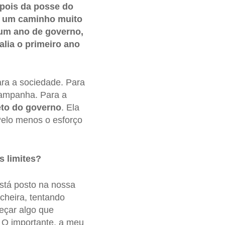
epois da posse do
ra um caminho muito
 um ano de governo,
alia o primeiro ano
ra a sociedade. Para
 campanha. Para a
eto do governo
. Ela
 Pelo menos o esforço
s limites?
está posto na nossa
cheira, tentando
meçar algo que
 O importante, a meu