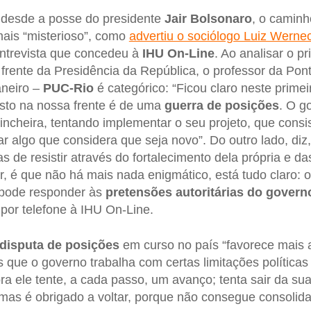
 desde a posse do presidente
Jair Bolsonaro
, o caminh
ais “misterioso”, como
advertiu o sociólogo Luiz Werne
ntrevista que concedeu à
IHU On-Line
. Ao analisar o p
frente da Presidência da República, o professor da Pont
aneiro –
PUC-Rio
é categórico: “Ficou claro neste prime
osto na nossa frente é de uma
guerra de posições
. O g
incheira, tentando implementar o seu projeto, que consi
r algo que considera que seja novo”. Do outro lado, diz
as de resistir através do fortalecimento dela própria e d
r, é que não há mais nada enigmático, está tudo claro: 
 pode responder às
pretensões autoritárias do govern
 por telefone à IHU On-Line.
disputa de posições
em curso no país “favorece mais 
s que o governo trabalha com certas limitações políticas e
a ele tente, a cada passo, um avanço; tenta sair da sua
mas é obrigado a voltar, porque não consegue consolid