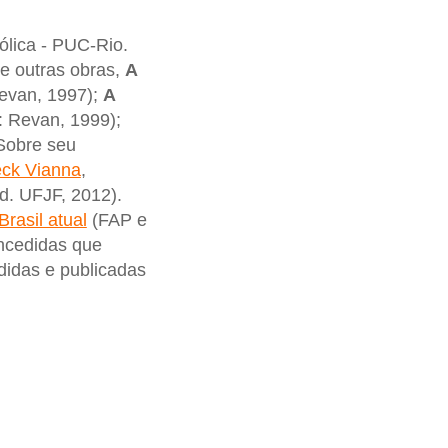
ólica - PUC-Rio.
re outras obras,
A
Revan, 1997);
A
: Revan, 1999);
Sobre seu
eck Vianna
,
d. UFJF, 2012).
rasil atual
(FAP e
oncedidas que
didas e publicadas