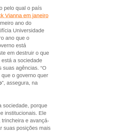
o pelo qual o país
ck Vianna em janeiro
rimeiro ano do
ifícia Universidade
iro ano que o
overno está
ste em destruir o que
, está a sociedade
as suas agências. “O
o que o governo quer
o
”, assegura, na
a sociedade, porque
 institucionais. Ele
 trincheira e avançá-
ar suas posições mais