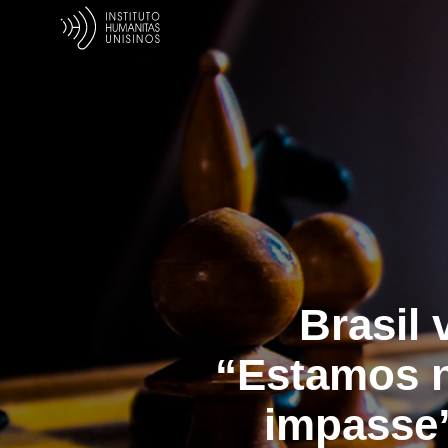
Brasil
“Estamos 
impasse”