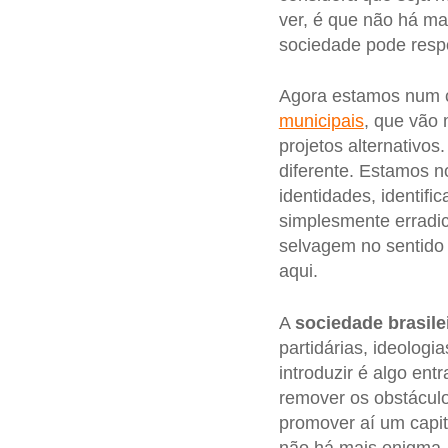
ver, é que não há ma
sociedade pode respo
Agora estamos num c
municipais
, que vão 
projetos alternativos
diferente. Estamos n
identidades, identif
simplesmente erradic
selvagem no sentid
aqui.
A
sociedade brasile
partidárias, ideolog
introduzir é algo en
remover os obstácul
promover aí um capit
não há mais enigma. 