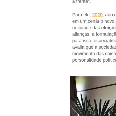
à frente”.
Para ele,
2020
, ano 
em um cenário novo,
novidade das
eleiçõ
alianças, a formulaçã
para isso, especialm
avalia que a socied
movimento das coisa
personalidade políti