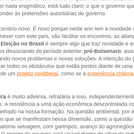
is nada enigmático, está tudo claro: o que o governo qu
nder às pretensões autoritárias do governo.
enário novo. É novo porque neste ano tem a novidade
mexer com este país, vão facilitar os encontros, as alia
.
Eleição no Brasil
é sempre algo que traz novidade e es
os dissociando do período anterior,
pré-Bolsonaro
, ass
icando novos problemas e novas soluções. A intenção do
ar todos os obstáculos que estão postos diante de uma a
o de um
projeto neoliberal
, como se a
experiência chilena
ira
é muito adversa, refratária a isso, independentemen
ias. A resistência a uma ação econômica descontrolada 
tranhado na nossa formação. Na questão ambiental, por 
os que se manifestam nessa dimensão, como a questão 
alismo selvagem, com garimpos, avanço do agronegócio; 
O projeto do governo está visível diante do olhar de tod