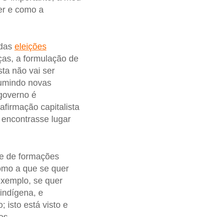
er e como a
 das
eleições
nças, a formulação de
ta não vai ser
umindo novas
 governo é
firmação capitalista
encontrasse lugar
te de formações
como a que se quer
exemplo, se quer
indígena, e
isto está visto e
os.