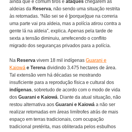
ainda que é comum tiros e
ataques
chegarem às
aldeias da
Reserva
, não sendo uma situação restrita
às retomadas. “Não sei se é [porque]que na correria
uma parte vai pra aldeia, mas a polícia atirou contra a
gente lá na aldeia”, explica. Apenas pela tarde de
sexta a tensão diminuiu, arrefecendo o conflito
migrado dos seguranças privados para a polícia.
Na
Reserva
vivem 18 mil indígenas
Guarani e
Kaiowá
e
Terena
dividindo 3.475 hectares de área.
Tal extensão vem há décadas se mostrando
insuficiente para a reprodução física e cultural dos
indígenas
, sobretudo de acordo com o modo de vida
dos
Guarani
e
Kaiowá
. Diante da atual situação, não
restou alternativa aos
Guarani
e
Kaiowá
a não ser
realizar retomadas em áreas limítrofes atrás de mais
espaço em terras tradicionais, com ocupação
tradicional pretérita, mas obliterada pelos esbulhos