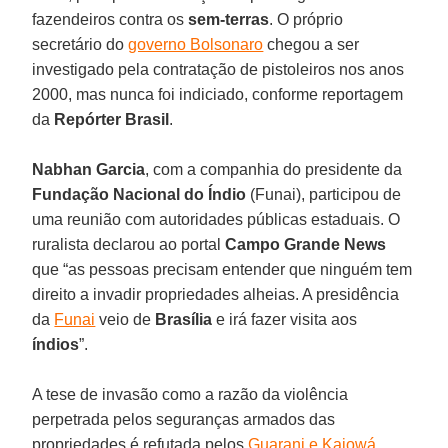
fazendeiros contra os
sem-terras
. O próprio
secretário do
governo Bolsonaro
chegou a ser
investigado pela contratação de pistoleiros nos anos
2000, mas nunca foi indiciado, conforme reportagem
da
Repórter
Brasil
.
Nabhan
Garcia
, com a companhia do presidente da
Fundação Nacional
do
Índio
(Funai), participou de
uma reunião com autoridades públicas estaduais. O
ruralista declarou ao portal
Campo Grande News
que “as pessoas precisam entender que ninguém tem
direito a invadir propriedades alheias. A presidência
da
Funai
veio de
Brasília
e irá fazer visita aos
índios
”.
A tese de invasão como a razão da violência
perpetrada pelos seguranças armados das
propriedades é refutada pelos
Guarani e Kaiowá
.