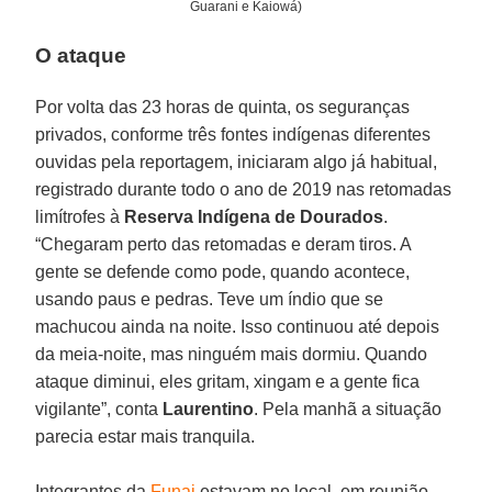
Guarani e Kaiowá)
O ataque
Por volta das 23 horas de quinta, os seguranças
privados, conforme três fontes indígenas diferentes
ouvidas pela reportagem, iniciaram algo já habitual,
registrado durante todo o ano de 2019 nas retomadas
limítrofes à
Reserva Indígena
de
Dourados
.
“Chegaram perto das retomadas e deram tiros. A
gente se defende como pode, quando acontece,
usando paus e pedras. Teve um índio que se
machucou ainda na noite. Isso continuou até depois
da meia-noite, mas ninguém mais dormiu. Quando
ataque diminui, eles gritam, xingam e a gente fica
vigilante”, conta
Laurentino
. Pela manhã a situação
parecia estar mais tranquila.
Integrantes da
Funai
estavam no local, em reunião