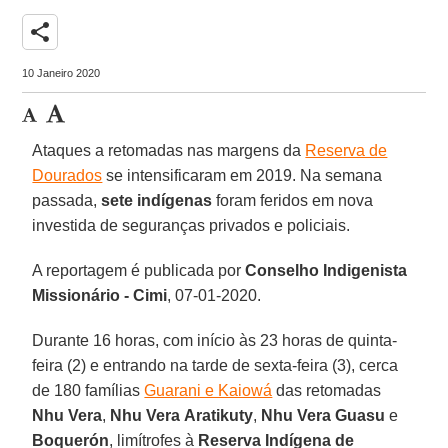
share
10 Janeiro 2020
Ataques a retomadas nas margens da
Reserva de
Dourados
se intensificaram em 2019. Na semana
passada,
sete indígenas
foram feridos em nova
investida de seguranças privados e policiais.
A reportagem é publicada por
Conselho Indigenista
Missionário
- Cimi
, 07-01-2020.
Durante 16 horas, com início às 23 horas de quinta-
feira (2) e entrando na tarde de sexta-feira (3), cerca
de 180 famílias
Guarani e Kaiowá
das retomadas
Nhu
Vera
,
Nhu Vera
Aratikuty
,
Nhu Vera Guasu
e
Boquerón
, limítrofes à
Reserva Indígena de