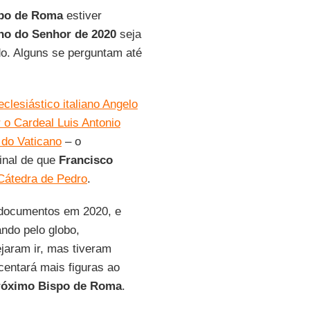
po de Roma
estiver
no do Senhor de 2020
seja
do. Alguns se perguntam até
clesiástico italiano Angelo
r o Cardeal Luis Antonio
 do Vaticano
– o
inal de que
Francisco
Cátedra de Pedro
.
 documentos em 2020, e
ndo pelo globo,
jaram ir, mas tiveram
centará mais figuras ao
róximo Bispo de Roma
.