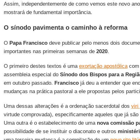
Assim, independentemente de como vemos este novo ano c
mostrará de fundamental importância.
O sínodo pavimenta o caminho à reforma
O
Papa Francisco
deve publicar pelo menos dois docum
importantes nas primeiras semanas de
2020
.
O primeiro destes textos é uma
exortação apostólica
com 
assembleia especial do
Sínodo dos Bispos para a Regi
em outubro passado.
Francisco
já deu a entender que en
mudanças na prática pastoral a ele propostas pelos partic
Uma dessas alterações é a ordenação sacerdotal dos
viri
virtude comprovada), especificamente aqueles que já são
Uma outra é o estabelecimento de uma
nova comissão p
possibilidade de se instituir o diaconato e outros
ministér
uma terceira mudança é a compilação de um
novo rito litú