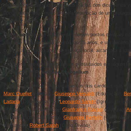
regulamentos para as operações diárias dos dicastérios va
documento estará marcado pela promoção de um protago
generalizado na Igreja.
Nove cardeais
que atualmente lideram postos centrais n
idade de aposentadoria normal, de 75 anos, e um décimo,
completaram cinco anos de serviço local, alcançará a ida
Espera-se que eles todos sejam substituídos em algum m
publicação de
Praedicate Evangelium
.
A seguir, os nomes e departamentos dos cardeais que virã
Marc Ouellet
(Bispos),
Giuseppe Versaldi
(Educação),
Ben
Ladaria
(Doutrina da Fé),
Leonardo Sandri
(Igrejas Orienta
(Penitenciaria Apostólica),
Gianfranco Ravasi
(Cultura),
A
da Basílica de São Pedro),
Giuseppe Bertello
(governador
Vaticano) e
Robert Sarah
(Culto Divino).