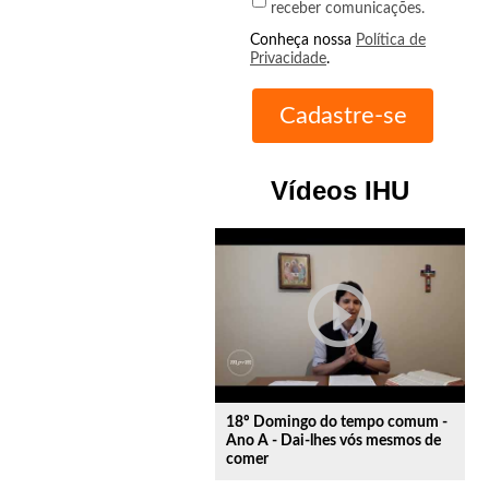
receber comunicações.
Conheça nossa
Política de
Privacidade
.
Vídeos IHU
play_circle_outline
18º Domingo do tempo comum -
Ano A - Dai-lhes vós mesmos de
comer