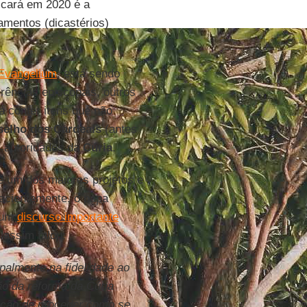
icará em 2020 é a
amentos (dicastérios)
 Evangelium
, está sendo
rências episcopais, outros
rá conter itens que não
elho dos Cardeais
(antes
s autoridades da
Cúria
.
 um dos maiores projetos e
 pacientemente, o papa
m um
discurso importante
e assim falou:
palmente na fidelidade ao
ão da reforma da Cúria
nção de proceder como se