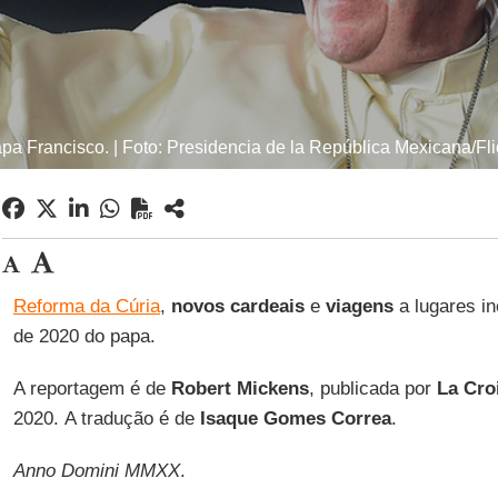
pa Francisco. | Foto: Presidencia de la República Mexicana/Fli
Reforma da Cúria
,
novos cardeais
e
viagens
a lugares in
de 2020 do papa.
A reportagem é de
Robert Mickens
, publicada por
La Croi
2020. A tradução é de
Isaque Gomes Correa
.
Anno Domini MMXX
.