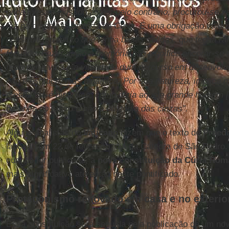
nada tivesse existido antes; pelo contrário, procurou-se v
fez na complexa história da Cúria. É uma obrigação valoriz
construir um futuro que tenha bases sólidas, que tenha ra
fecundo. Fazer apelo à memória não significa ancorar-se
recordar a vida e a vitalidade dum percurso em desenvol
não é estática, mas dinâmica. Por sua natureza, implica 
é estática, é dinâmica, como dizia aquele grande homem [G
garantia do futuro e não a custódia das cinzas”.
Alguns analistas do
Vaticano
dizem que o texto de
Praed
lançado em 22 de fevereiro, dia da Cátedra de São Pedr
quando for publicada, a
nova constituição da Cúria Ro
mais significativo até então neste pontificado.
Protagonismo renovado em casa e no exterio
Essa constituição será seguida pela publicação de um nov