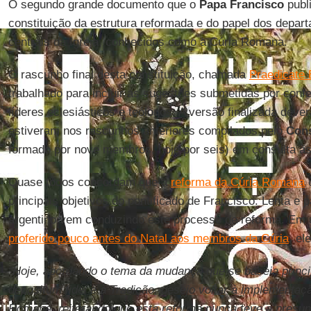
O segundo grande documento que o
Papa Francisco
publ
constituição da estrutura reformada e do papel dos depart
centrais da Igreja, conhecidos como a Cúria Romana.
O rascunho final desta constituição, chamada
Praedicate
trabalhado para incluir as sugestões submetidas por confe
líderes eclesiásticos e teólogos. A versão finalizada deve
estiveram nos rascunhos anteriores compilados pelo
Cons
formado por nove membros, hoje por seis) em consulta à
Quase todos concordam que a
reforma da Cúria Romana
é
principais objetivos do pontificado de Francisco. Lenta e
argentino vem conduzindo este processo de reforma. E
proferido pouco antes do Natal aos membros da Cúria
, el
“Hoje, abordando o tema da mudança que se baseia princi
depositum fidei e à Tradição, desejo voltar à implementaç
Romana, reiterando que esta reforma nunca teve a presu