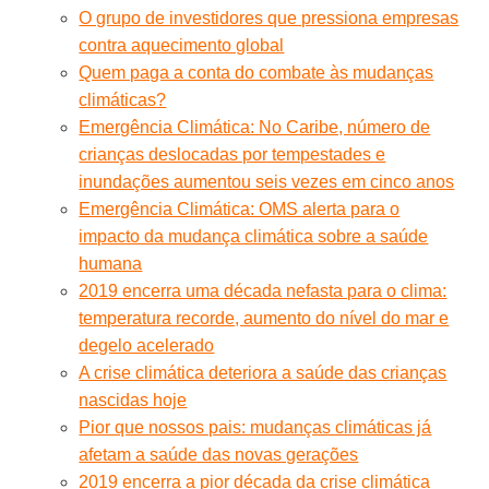
O grupo de investidores que pressiona empresas
contra aquecimento global
Quem paga a conta do combate às mudanças
climáticas?
Emergência Climática: No Caribe, número de
crianças deslocadas por tempestades e
inundações aumentou seis vezes em cinco anos
Emergência Climática: OMS alerta para o
impacto da mudança climática sobre a saúde
humana
2019 encerra uma década nefasta para o clima:
temperatura recorde, aumento do nível do mar e
degelo acelerado
A crise climática deteriora a saúde das crianças
nascidas hoje
Pior que nossos pais: mudanças climáticas já
afetam a saúde das novas gerações
2019 encerra a pior década da crise climática