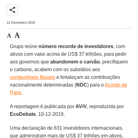
share
11 Dezembro 2019
Grupo reúne
número recorde de
investidores
, com
ativos com valor acima de US$ 37 trilhões, para pedir
aos governos que
abandonem o carvão
, precifiquem
o carbono, acabem com os subsídios aos
combustíveis fósseis
e fortaleçam as contribuições
nacionalmente determinadas (
NDC
) para o
Acordo de
Paris
.
A reportagem é publicada por
AViV
, reproduzida por
EcoDebate
, 10-12-2019.
Uma declaração de 631 investidores internacionais,
que administram mais de US$ 37 trilhões em ativos,