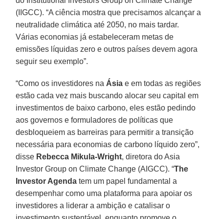
do Institutional Investors Group on Climate Change
(IIGCC). “A ciência mostra que precisamos alcançar a
neutralidade climática até 2050, no mais tardar.
Várias economias já estabeleceram metas de
emissões líquidas zero e outros países devem agora
seguir seu exemplo”.
“Como os investidores na
Ásia
e em todas as regiões
estão cada vez mais buscando alocar seu capital em
investimentos de baixo carbono, eles estão pedindo
aos governos e formuladores de políticas que
desbloqueiem as barreiras para permitir a transição
necessária para economias de carbono líquido zero”,
disse
Rebecca Mikula-Wright
, diretora do Asia
Investor Group on Climate Change (AIGCC). “
The
Investor Agenda
tem um papel fundamental a
desempenhar como uma plataforma para apoiar os
investidores a liderar a ambição e catalisar o
investimento sustentável, enquanto promove o