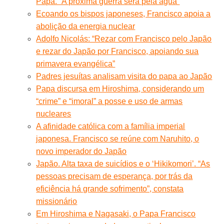
Papa. “A próxima guerra será pela água”
Ecoando os bispos japoneses, Francisco apoia a
abolição da energia nuclear
Adolfo Nicolás: “Rezar com Francisco pelo Japão
e rezar do Japão por Francisco, apoiando sua
primavera evangélica”
Padres jesuítas analisam visita do papa ao Japão
Papa discursa em Hiroshima, considerando um
“crime” e “imoral” a posse e uso de armas
nucleares
A afinidade católica com a família imperial
japonesa. Francisco se reúne com Naruhito, o
novo imperador do Japão
Japão. Alta taxa de suicídios e o ‘Hikikomori’. “As
pessoas precisam de esperança, por trás da
eficiência há grande sofrimento”, constata
missionário
Em Hiroshima e Nagasaki, o Papa Francisco