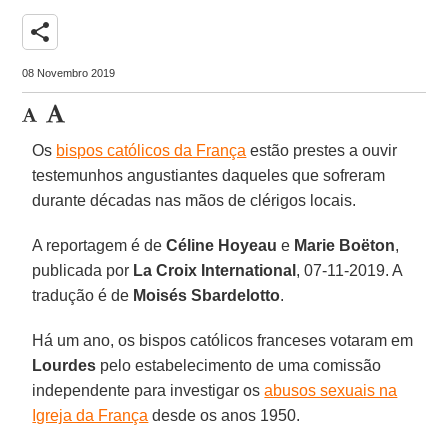
share
08 Novembro 2019
Os
bispos católicos da França
estão prestes a ouvir
testemunhos angustiantes daqueles que sofreram
durante décadas nas mãos de clérigos locais.
A reportagem é de
Céline Hoyeau
e
Marie Boëton
,
publicada por
La Croix International
, 07-11-2019. A
tradução é de
Moisés Sbardelotto
.
Há um ano, os bispos católicos franceses votaram em
Lourdes
pelo estabelecimento de uma comissão
independente para investigar os
abusos sexuais na
Igreja da França
desde os anos 1950.