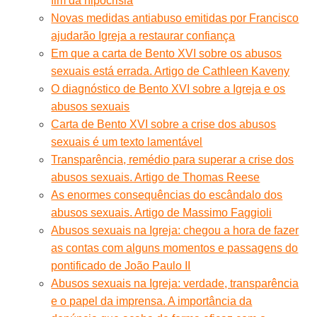
fim da hipocrisia
Novas medidas antiabuso emitidas por Francisco
ajudarão Igreja a restaurar confiança
Em que a carta de Bento XVI sobre os abusos
sexuais está errada. Artigo de Cathleen Kaveny
O diagnóstico de Bento XVI sobre a Igreja e os
abusos sexuais
Carta de Bento XVI sobre a crise dos abusos
sexuais é um texto lamentável
Transparência, remédio para superar a crise dos
abusos sexuais. Artigo de Thomas Reese
As enormes consequências do escândalo dos
abusos sexuais. Artigo de Massimo Faggioli
Abusos sexuais na Igreja: chegou a hora de fazer
as contas com alguns momentos e passagens do
pontificado de João Paulo II
Abusos sexuais na Igreja: verdade, transparência
e o papel da imprensa. A importância da