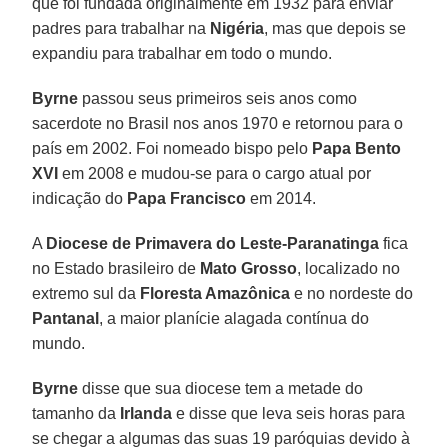
que foi fundada originalmente em 1932 para enviar
padres para trabalhar na
Nigéria
, mas que depois se
expandiu para trabalhar em todo o mundo.
Byrne
passou seus primeiros seis anos como
sacerdote no Brasil nos anos 1970 e retornou para o
país em 2002. Foi nomeado bispo pelo
Papa Bento
XVI
em 2008 e mudou-se para o cargo atual por
indicação do
Papa Francisco
em 2014.
A
Diocese de Primavera do Leste-Paranatinga
fica
no Estado brasileiro de
Mato Grosso
, localizado no
extremo sul da
Floresta Amazônica
e no nordeste do
Pantanal
, a maior planície alagada contínua do
mundo.
Byrne
disse que sua diocese tem a metade do
tamanho da
Irlanda
e disse que leva seis horas para
se chegar a algumas das suas 19 paróquias devido à