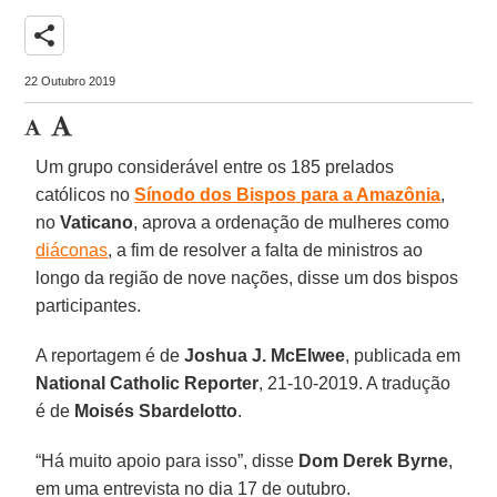
share
22 Outubro 2019
Um grupo considerável entre os 185 prelados
católicos no
Sínodo dos Bispos para a Amazônia
,
no
Vaticano
, aprova a ordenação de mulheres como
diáconas
, a fim de resolver a falta de ministros ao
longo da região de nove nações, disse um dos bispos
participantes.
A reportagem é de
Joshua J. McElwee
, publicada em
National Catholic Reporter
, 21-10-2019. A tradução
é de
Moisés Sbardelotto
.
“Há muito apoio para isso”, disse
Dom Derek Byrne
,
em uma entrevista no dia 17 de outubro.