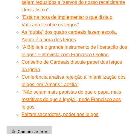
sejam reduzidos a “servos do nosso recalcitrante
clericalismo”
“Está na hora de implementar o que dizia o
Vaticano II sobre os leigos”
As “dubia” dos quatro cardeais fazem escola.
Agora é a hora dos leigos
“A Bíblia é o grande instrumento de libertação dos
leigos”. Entrevista com Francisco Orofino
Conselho de Cardeais discute papel dos leigos
na Igreja
Conferência analisa rejeição à 'infantilização dos
leigos' em 'Amoris Laetitia'
"Não sejam mais papistas do que o papa, mais
restritivos do que a Igreja", pede Francisco aos
leigos
Faltam sacerdotes, poder aos leigos
⚠️
Comunicar erro