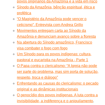
povos originários da Amazônia e a vida em risco
Sínodo da Amazônia, bênção espiritual, ética e
profética
“O Magistério da Amazônia pode vencer o
ceticismo”. Entrevista com Andrea Grillo
Movimentos entregam carta ao Sínodo da
Amazônia e denunciam avanço sobre a floresta
Na abertura do Sínodo amazônico, Francisco
visa combater o fogo com fogo
Um Sínodo para os povos indígenas: cultura,
pastoral e eucaristia na Amazônia - Parte 1
O Papa contra o clericalismo: “A Igreja não pode
ser parte do problema, mas sim porta de solução,
respeito, troca e diálogo”
Enfrentando as causas do clericalismo: o pecado
original e as dinâmicas institucionais
O genocídio dos povos indígenas. A luta contra a
invisibilidade, a indiferença e o aniquilamento
.