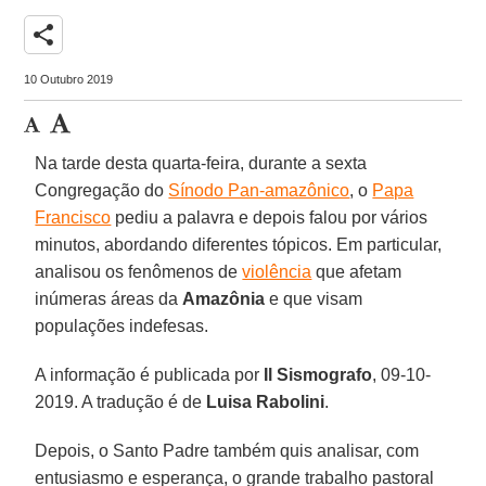
share
10 Outubro 2019
Na tarde desta quarta-feira, durante a sexta
Congregação do
Sínodo Pan-amazônico
, o
Papa
Francisco
pediu a palavra e depois falou por vários
minutos, abordando diferentes tópicos. Em particular,
analisou os fenômenos de
violência
que afetam
inúmeras áreas da
Amazônia
e que visam
populações indefesas.
A informação é publicada por
Il Sismografo
, 09-10-
2019. A tradução é de
Luisa Rabolini
.
Depois, o Santo Padre também quis analisar, com
entusiasmo e esperança, o grande trabalho pastoral