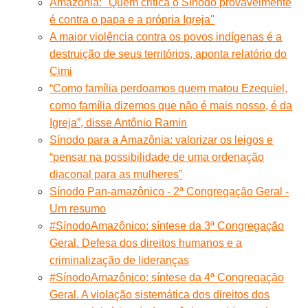
Amazônia: ''Quem critica o Sínodo provavelmente
é contra o papa e a própria Igreja''
A maior violência contra os povos indígenas é a
destruição de seus territórios, aponta relatório do
Cimi
“Como família perdoamos quem matou Ezequiel,
como família dizemos que não é mais nosso, é da
Igreja”, disse Antônio Ramin
Sínodo para a Amazônia: valorizar os leigos e
“pensar na possibilidade de uma ordenação
diaconal para as mulheres”
Sínodo Pan-amazônico - 2ª Congregação Geral -
Um resumo
#SínodoAmazônico: síntese da 3ª Congregação
Geral. Defesa dos direitos humanos e a
criminalização de lideranças
#SínodoAmazônico: síntese da 4ª Congregação
Geral. A violação sistemática dos direitos dos