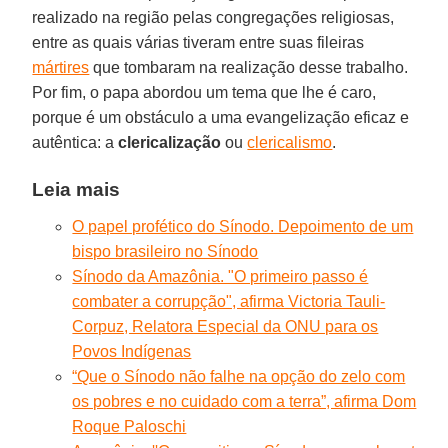
realizado na região pelas congregações religiosas,
entre as quais várias tiveram entre suas fileiras
mártires
que tombaram na realização desse trabalho.
Por fim, o papa abordou um tema que lhe é caro,
porque é um obstáculo a uma evangelização eficaz e
autêntica: a
clericalização
ou
clericalismo
.
Leia mais
O papel profético do Sínodo. Depoimento de um
bispo brasileiro no Sínodo
Sínodo da Amazônia. "O primeiro passo é
combater a corrupção", afirma Victoria Tauli-
Corpuz, Relatora Especial da ONU para os
Povos Indígenas
“Que o Sínodo não falhe na opção do zelo com
os pobres e no cuidado com a terra”, afirma Dom
Roque Paloschi