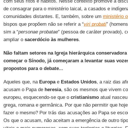
com seus ritos e hábitos. Nesse contexto promove a disc
de consagrar para o ministério laical, a casados e indíg
comunidades distantes. E, também, sobre um
ministério 
bispos que propõem não se referir a “
viri probati
” (homens
sim a “
personae probatae
” (pessoa de caráter provado), c
ampliar o
sacerdócio às mulheres
.
Não faltam setores na Igreja hierárquica conservadora
começar o Sínodo, já começaram a levantar suas voze
propostos para o debate...
Aqueles que, na
Europa
e
Estados Unidos
, a raiz das a
acusam o Papa de
heresia
, são os mesmos que vivem co
europeu, esquecendo-se que o
cristianismo
atual nasceu 
grega, romana e germânica. Por que não permitir que ho
fazer o mesmo? Por trás das acusações ao Papa se esco
Os que o acusam, não aceitam a emergência de outro tipo 