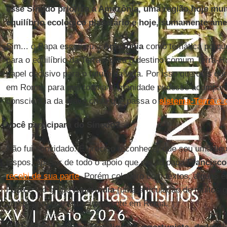
esse Sínodo prioriza a Amazônia, uma região hoje muit
equilíbrio ecológico planetário e hoje, sumamente ame
Sim... o Papa escolheu a
Amazônia
como temática porque
para o equilíbrio da Terra e para o destino comum Terra
papel decisivo para o futuro da vida. Por isso que quis qu
em Roma, para que toda a humanidade pudesse acompanh
consciência da grave crise que passa o
sistema-Terra
e 
Você participará do Sínodo?
Não fui convidado. É preciso reconhecer que sou uma fig
bispos, apesar de todo o apoio que dei ao papa
Francisco
recebi de sua parte
. Porém colaboro com textos, alguns e
Papa e ao grupo
Ameríndia
(uma articulação de muitos gr
americana) que estará presente em Roma.