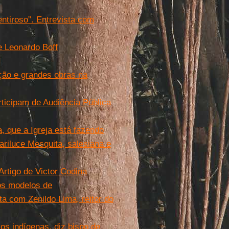
ntiroso”. Entrevista com
e Leonardo Boff
ação e grandes obras na
ticipam de Audiência Pública
, que a Igreja está fazendo
riluce Mesquita, salesiana e
rtigo de Victor Codina
os modelos de
ta com Zenildo Lima, reitor do
os indígenas, diz bispo de