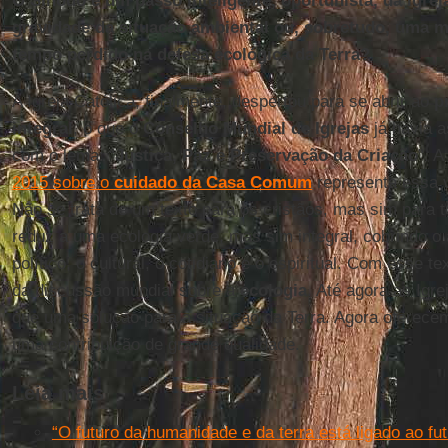
O Sínodo é um passo inteligente, oportunista, da Igrej
gravidade da situação ambiental ou, sobretudo, uma m
tempo perdido na defesa ecológica da Terra?
A Igreja Católica, finalmente, despertou para se abrir ao
p
integral
, o que o
Conselho Mundial de Igrejas
já havia 
com o lema: “
Justiça, Paz e Preservação da Criação
”. A
2015 sobre o
cuidado da Casa Comum
representa essa v
Não se trata de um texto para os cristãos, mas sim para
reduz a uma ecologia verde, mas sim integral, cobrindo o a
político, o cultural, o cotidiano e o espiritual. Com esse t
da discussão mundial sobre a
ecologia
. Até agora as Ig
que uma solução para a situação da Terra. Agora oferecem,
uma contribuição de grande qualidade.
Leia mais
“O futuro da humanidade e da terra está ligado ao fu