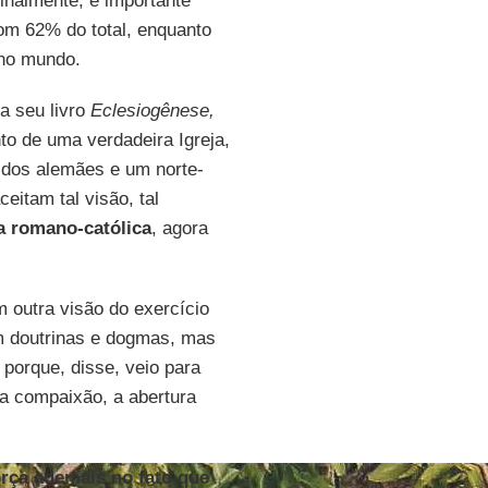
Finalmente, é importante
om 62% do total, enquanto
 no mundo.
a seu livro
Eclesiogênese,
to de uma verdadeira Igreja,
s dos alemães e um norte-
itam tal visão, tal
ja romano-católica
, agora
m outra visão do exercício
m doutrinas e dogmas, mas
porque, disse, veio para
 a compaixão, a abertura
rça ademais no fato que