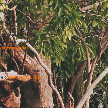
o sensível para todo o
açada...
 sabe de sua importância
-Humanidade. Ela tem um
e o
Sínodo
se celebrasse
ar as discussões e tomar
o
sistema-vida
.
ura polêmica para muitos
e o
apoio pessoal que
nviados diretamente ao
upos da Igreja latino-