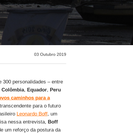
03 Outubro 2019
e 300 personalidades – entre
,
Colômbia
,
Equador
,
Peru
vos caminhos para a
transcendente para o futuro
asileiro
Leonardo Boff
, um
isa nessa entrevista,
Boff
de um reforço da postura da