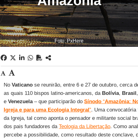
Amazônia
Foto: PxHere
No
Vaticano
se reunirão, entre 6 e 27 de outubro, cerca d
as quais 110 bispos latino-americanos, da
Bolívia
,
Brasil
e
Venezuela
– que participarão do
Sínodo
“
Amazônia: No
Igreja e para uma Ecologia Integral
”
. Uma convocatória 
da Igreja, tal como aponta o pensador e militante social br
dos pais fundadores da
Teologia da Libertação
. Como anal
percebe a possibilidade, como resultado deste conclave, 