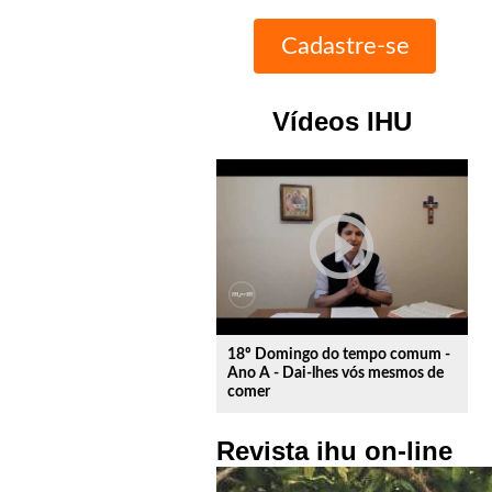
Vídeos IHU
play_circle_outline
18º Domingo do tempo comum -
Ano A - Dai-lhes vós mesmos de
comer
Revista ihu on-line