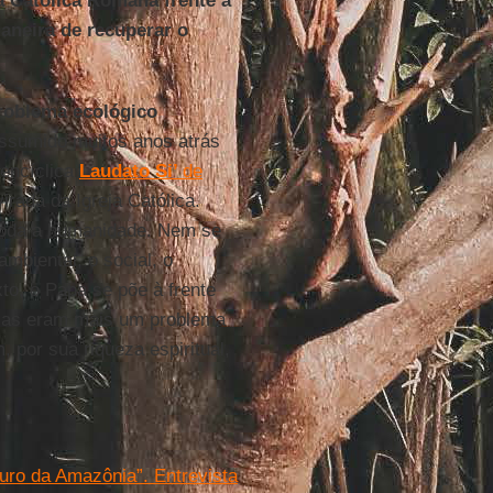
a Católica Romana frente à
aneira de recuperar o
roblema ecológico
assumido muitos anos atrás
 encíclica
Laudato Si’
de
irada da Igreja Católica.
 toda a humanidade. Nem se
mbiental, o social, o
exto, o Papa se põe à frente
rejas eram mais um problema
 por sua riqueza espiritual,
turo da Amazônia”. Entrevista