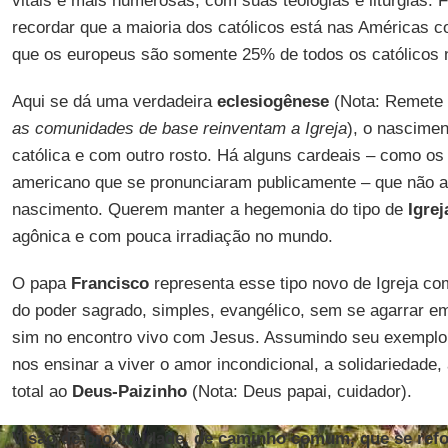
vitais e mais numerosas, com suas teologias e liturgias. 
recordar que a maioria dos católicos está nas Américas c
que os europeus são somente 25% de todos os católicos
Aqui se dá uma verdadeira
eclesiogênese
(Nota: Remete 
as comunidades de base reinventam a Igreja
), o nascimen
católica e com outro rosto. Há alguns cardeais – como o
americano que se pronunciaram publicamente – que não ace
nascimento. Querem manter a hegemonia do tipo de
Igre
agônica e com pouca irradiação no mundo.
O papa
Francisco
representa esse tipo novo de Igreja co
do poder sagrado, simples, evangélico, sem se agarrar e
sim no encontro vivo com Jesus. Assumindo seu exemplo 
nos ensinar a viver o amor incondicional, a solidariedade,
total ao
Deus-Paizinho
(Nota: Deus papai, cuidador).
Visão de proximidade, de caminho comum, que se refo