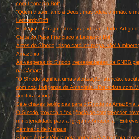
com Leonardo Boff
“Quem disser ‘amo a Deus’, mas odeia o irmão, é me
Leonardo Boff
Ecologia em fragmentos: as partes no Todo. Artigo d
Carta do Papa Francisco a Leonardo Boff
Antes do Sínodo, bispo católico prega 'não' à miner
Amazônia
Às vésperas do Sínodo, representantes da CNBB par
na Câmara
“O Sínodo significa uma valorização, atenção, escuta
com nós, indígenas da Amazônia”. Entrevista com Ma
auditora sinodal
Sete chaves teológicas para o Sínodo da Amazônia. A
O Sínodo provoca a “exigência de compreender nov
ministerialidade para a Igreja na Amazônia”. Entrevis
Seminário de Manaus
Sínodo é resistência pela proteção à Amazônia e pov