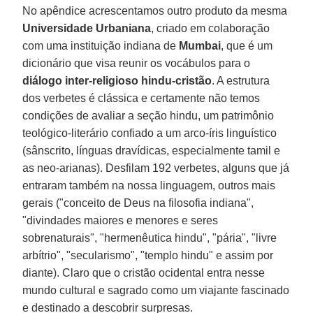
No apêndice acrescentamos outro produto da mesma
Universidade Urbaniana
, criado em colaboração
com uma instituição indiana de
Mumbai
, que é um
dicionário que visa reunir os vocábulos para o
diálogo inter-religioso
hindu-cristão
. A estrutura
dos verbetes é clássica e certamente não temos
condições de avaliar a seção hindu, um patrimônio
teológico-literário confiado a um arco-íris linguístico
(sânscrito, línguas dravídicas, especialmente tamil e
as neo-arianas). Desfilam 192 verbetes, alguns que já
entraram também na nossa linguagem, outros mais
gerais ("conceito de Deus na filosofia indiana",
"divindades maiores e menores e seres
sobrenaturais", "hermenêutica hindu", "pária", "livre
arbítrio", "secularismo", "templo hindu" e assim por
diante). Claro que o cristão ocidental entra nesse
mundo cultural e sagrado como um viajante fascinado
e destinado a descobrir surpresas.