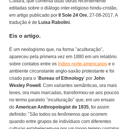
Cultura, que comenta duas obras recentemente
editadas sobre o diálogo inter-religioso hindu-cristão,
em artigo publicado por
Il Sole 24 Ore
, 27-08-2017. A
tradução é de
Luisa Rabolini
.
Eis o artigo.
É um neologismo que, na forma "aculturação",
apareceu pela primeira vez em 1880 em um relatório
sobre contatos entre os
índios norte-americanos
e o
ambiente circunstante anglo-saxão protestante e foi
criado para o ‘
Bureau of Ethnology
' por
John
Wesley Powell
. Com variantes semânticas, ora mais
leves, ora mais marcadas, transformou-se aos poucos
no termo paralelo "inculturação" que, em um ensaio
do
American Anthropologist de 1935
, foi assim
definido: "São todos os fenômenos que ocorrem
quando entre grupos de indivíduos com diferentes
culturas estabelecem-se por um longo tempo contatos