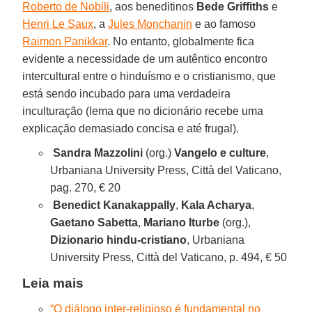
Roberto de Nobili
, aos beneditinos
Bede Griffiths
e
Henri Le Saux
, a
Jules Monchanin
e ao famoso
Raimon Panikkar
. No entanto, globalmente fica
evidente a necessidade de um autêntico encontro
intercultural entre o hinduísmo e o cristianismo, que
está sendo incubado para uma verdadeira
inculturação (lema que no dicionário recebe uma
explicação demasiado concisa e até frugal).
Sandra Mazzolini
(org.)
Vangelo e culture
,
Urbaniana University Press, Città del Vaticano,
pag. 270, € 20
Benedict Kanakappally
,
Kala Acharya
,
Gaetano Sabetta
,
Mariano Iturbe
(org.),
Dizionario hindu-cristiano
, Urbaniana
University Press, Città del Vaticano, p. 494, € 50
Leia mais
“O diálogo inter-religioso é fundamental no