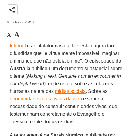
share
18 Setembro 2019
Internet
e as plataformas digitais estão agora tão
difundidas que "é virtualmente impossível imaginar
um mundo que não esteja online". O episcopado da
Austrália
publicou um documento substancial sobre
o tema (
Making it real. Genuine human encounter in
our digital world
), onde reflete sobre as relações
humanas na era das
mídias sociais
. Sobre as
oportunidades e os riscos da web
e sobre a
necessidade de construir comunidades vivas, que
testemunham concretamente o Evangelho e
"pessoalmente" todos os dias.
A reportagem é de
Sarah Numico
, publicada por