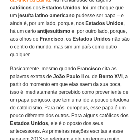
católicos
dos
Estados Unidos
, foi um choque que
um
jesuíta latino-americano
pudesse ser papa – e
ainda é, por um lado, porque, nos
Estados Unidos
,
há um certo
antijesuitismo
e, por outro lado, porque,
aos olhos de
Francisco
, os
Estados Unidos
não são
o centro do mundo, mas sim um país como outro
qualquer.
Basicamente, mesmo quando
Francisco
cita as
palavras exatas de
João Paulo II
ou de
Bento XVI
, a
partir do momento em que elas saem da sua boca,
isso é imediatamente percebido como proveniente de
um papa perigoso, que tem uma ideia pouco ortodoxa
do catolicismo. Para nós, europeus, esse papa é um
pouco diferente dos outros. Para alguns católicos dos
Estados Unidos
, ele é o oposto dos seus
antecessores. As primeiras reações escritas a esse
papa em 2013 se referiram a ele em termos muito