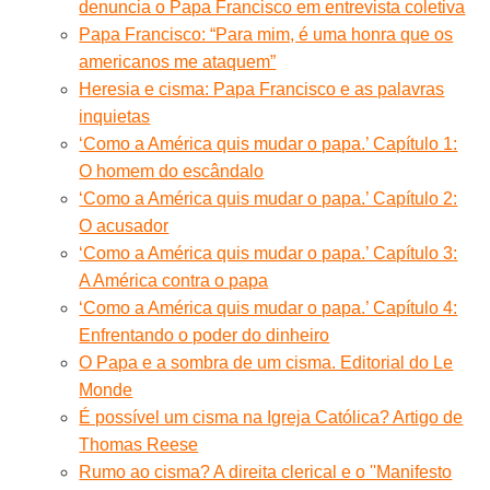
denuncia o Papa Francisco em entrevista coletiva
Papa Francisco: “Para mim, é uma honra que os
americanos me ataquem”
Heresia e cisma: Papa Francisco e as palavras
inquietas
‘Como a América quis mudar o papa.’ Capítulo 1:
O homem do escândalo
‘Como a América quis mudar o papa.’ Capítulo 2:
O acusador
‘Como a América quis mudar o papa.’ Capítulo 3:
A América contra o papa
‘Como a América quis mudar o papa.’ Capítulo 4:
Enfrentando o poder do dinheiro
O Papa e a sombra de um cisma. Editorial do Le
Monde
É possível um cisma na Igreja Católica? Artigo de
Thomas Reese
Rumo ao cisma? A direita clerical e o ''Manifesto