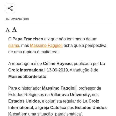
share
16 Setembro 2019
O
Papa Francisco
diz que não tem medo de um
cisma
, mas
Massimo Faggioli
acha que a perspectiva
de uma ruptura é muito real.
A reportagem é de
Céline Hoyeau
, publicada por
La
Croix International
, 13-09-2019. A tradução é de
Moisés Sbardelotto
.
Para o historiador
Massimo Faggioli
, professor de
Estudos Religiosos na
Villanova University
, nos
Estados Unidos
, e colunista regular do
La Croix
International
, a
Igreja Católica
dos
Estados Unidos
já está em uma situação “paracismática”.