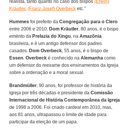
realista, tanto quanto no caso dos bispos
(Erwin)
Kräutler
,
(Franz-Josef) Overbeck
etc.”
Hummes
foi prefeito da
Congregação para o Clero
entre 2006 e 2010.
Dom Kräutler
, 80 anos, é o bispo
emérito da
Prelazia do Xingu
, na
Amazônia
brasileira, e é um antigo defensor dos padres
casados.
Dom Overbeck
, 55 anos, é o bispo de
Essen
.
Overbeck
é conhecido na
Alemanha
como
um defensor do reexame dos ensinamentos da Igreja
sobre a ordenação e a moral sexual.
Brandmüller
, 90 anos, foi professor de história da
Igreja por três décadas e presidente da
Comissão
Internacional de História Contemporânea da Igreja
de 1998 a 2006. Foi criado cardeal em 2010, mas,
aos 81 anos, ultrapassou o limite de idade para
participar da eleição de um papa.