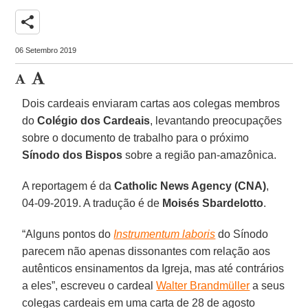
share
06 Setembro 2019
Dois cardeais enviaram cartas aos colegas membros
do
Colégio dos Cardeais
, levantando preocupações
sobre o documento de trabalho para o próximo
Sínodo dos Bispos
sobre a região pan-amazônica.
A reportagem é da
Catholic News Agency (CNA)
,
04-09-2019. A tradução é de
Moisés Sbardelotto
.
“Alguns pontos do
Instrumentum laboris
do Sínodo
parecem não apenas dissonantes com relação aos
autênticos ensinamentos da Igreja, mas até contrários
a eles”, escreveu o cardeal
Walter Brandmüller
a seus
colegas cardeais em uma carta de 28 de agosto