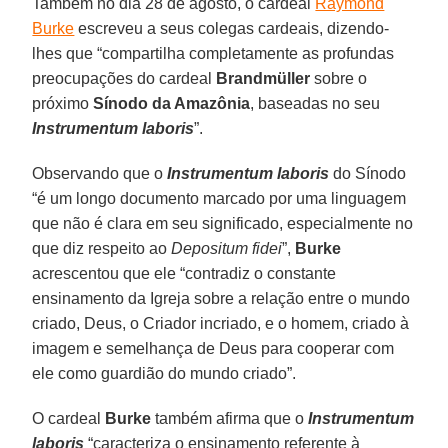
Também no dia 28 de agosto, o cardeal
Raymond
Burke
escreveu a seus colegas cardeais, dizendo-
lhes que “compartilha completamente as profundas
preocupações do cardeal
Brandmüller
sobre o
próximo
Sínodo da Amazônia
, baseadas no seu
Instrumentum laboris
”.
Observando que o
Instrumentum laboris
do Sínodo
“é um longo documento marcado por uma linguagem
que não é clara em seu significado, especialmente no
que diz respeito ao
Depositum fidei
”,
Burke
acrescentou que ele “contradiz o constante
ensinamento da Igreja sobre a relação entre o mundo
criado, Deus, o Criador incriado, e o homem, criado à
imagem e semelhança de Deus para cooperar com
ele como guardião do mundo criado”.
O cardeal
Burke
também afirma que o
Instrumentum
laboris
“caracteriza o ensinamento referente à