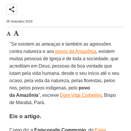
share
05 Setembro 2019
"Se existem as ameaças e também as agressões
contra natureza e aos
povos da Amazônia
, existem
muitas pessoas de Igreja e de toda a sociedade, que
acreditam em Deus, pessoas de boa vontade que
lutam pela vida humana, desde o seu inicio até o seu
ocaso, pela vida da natureza, pelas florestas, pelos
rios, pelos povos indígenas, pelo
povo
da
Amazônia
", escreve
Dom Vital Corbellini
, Bispo
de Marabá, Pará.
Eis o artigo.
Como diz a
Episcopalis
Communio
, do
Papa