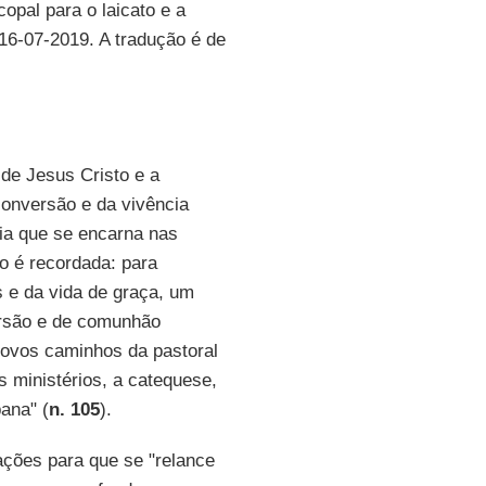
copal para o laicato e a
 16-07-2019. A tradução é de
 de Jesus Cristo e a
conversão e da vivência
ria que se encarna nas
do é recordada: para
 e da vida de graça, um
versão e de comunhão
 novos caminhos da pastoral
os ministérios, a catequese,
bana" (
n. 105
).
ações para que se "relance