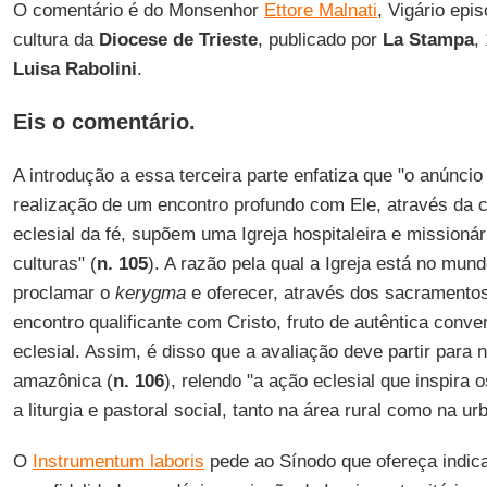
O comentário é do Monsenhor
Ettore Malnati
, Vigário epis
cultura da
Diocese de Trieste
, publicado por
La Stampa
,
Luisa Rabolini
.
Eis o comentário.
A introdução a essa terceira parte enfatiza que "o anúncio
realização de um encontro profundo com Ele, através da 
eclesial da fé, supõem uma Igreja hospitaleira e missioná
culturas" (
n. 105
). A razão pela qual a Igreja está no mun
proclamar o
kerygma
e oferecer, através dos sacramentos
encontro qualificante com Cristo, fruto de autêntica con
eclesial. Assim, é disso que a avaliação deve partir para
amazônica (
n. 106
), relendo "a ação eclesial que inspira 
a liturgia e pastoral social, tanto na área rural como na ur
O
Instrumentum laboris
pede ao Sínodo que ofereça indic