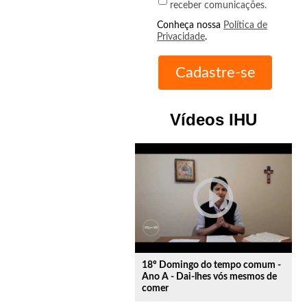
receber comunicações.
Conheça nossa
Política de
Privacidade
.
Vídeos IHU
play_circle_outline
18º Domingo do tempo comum -
Ano A - Dai-lhes vós mesmos de
comer