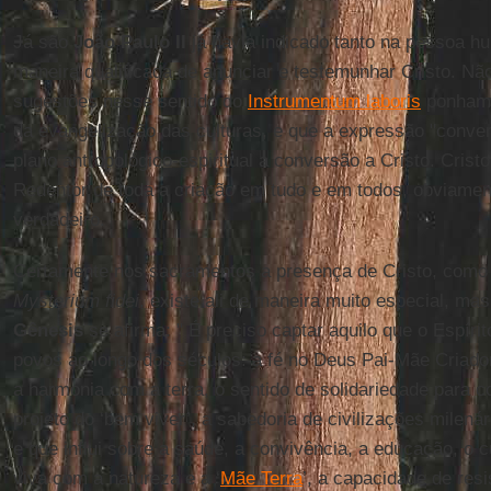
Já são
João Paulo II
já havia indicado tanto na pessoa 
maneira qualificada de anunciar e testemunhar Cristo. N
sugestões nesse sentido do
Instrumentum laboris
ponham e
da evangelização das culturas, e que a expressão "conver
plano antropológico-espiritual a conversão a Cristo. Cris
Redentor de toda a criação em tudo e em todos, obviamen
verdadeiro.
Certamente nos sacramentos a presença de Cristo, como
Mysterium fidei
, existe ali de maneira muito especial, mas
Gênesis
se afirma: " É preciso captar aquilo que o Espíri
povos ao longo dos séculos: a fé no Deus Pai-Mãe Criado
a harmonia com a terra, o sentido de solidariedade para
projeto do ‘bem viver’, a sabedoria de civilizações milen
e que influi sobre a saúde, a convivência, a educação, o cu
viva com a natureza e a ‘
Mãe Terra
’, a capacidade de resi