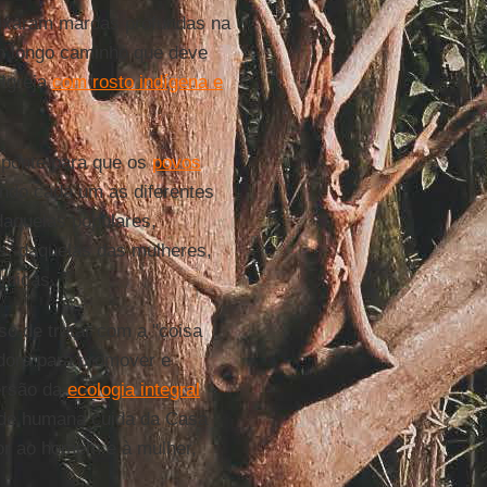
eixaram marcas profundas na
um longo caminho que deve
 Igreja
com rosto indígena e
 ponte para que os
povos
ndo cada um as diferentes
daquelas populares,
is, daquelas das mulheres,
ômicas.
so de tratar com a "coisa
dora para promover e
ersão da
ecologia integral
dade humana cuida da Casa
or ao homem e à mulher,