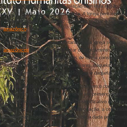
têm uma história de profunda relação com esta região. D
alma do povo católico da
Amazônia
. A Igreja percorreu 
ser aprofundado e atualizado, até poder chegar a ser uma
amazônico
" (
n.116
).
Para implementar isso é importante que a Igreja seja uma
amazônicos
possam se confrontar dialogicamente, escuta
riquezas culturais de seus mundos de forma construtiva, 
daquelas ambientais, daquelas familiares, daquelas juven
daquelas espirituais, daquelas artísticas e daquelas econ
A Igreja não deve substituir aqueles que tem o compromis
pública" e o "bem comum", mas deve ser presença media
proteger modelos para um processo significativo de conv
onde, no critério da teologia cristã da criação, a comuni
Comum para "obedecer" à missão bíblica dada pelo Criad
Sua imagem e semelhança.