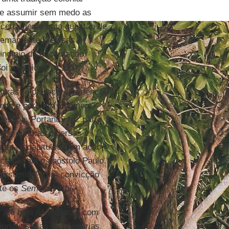
ir e assumir sem medo as
É certamente uma questão de
tremamente precisas e
incípio da encarnação
oi redimido’" (
n.113
).
uras, é oferecer a redenção
mens e por todo o homem"
pessoa. Portanto, faz parte
s e culturas diversas e
isto "recapitulou com ação
como fala o apóstolo Paulo.
 "assumido" com convicção
nte os
Semina Verbi
.
er até hoje não apenas com
ionários e as missionárias