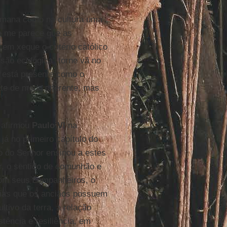
humana como na cultura uma
ão me parece que as
m xeque o critério católico
são ecológica" torne vã no
to está presente como o
te de modo diferente, mas
 afirmou
Paulo VI
na
 já no primeiro capítulo do
to do Senhor ensinou a estes
r, o sentido de comunhão e
 com seus companheiros, o
árias que os anciãos possuem
ltivo da terra, a relação
stência e resiliência, em