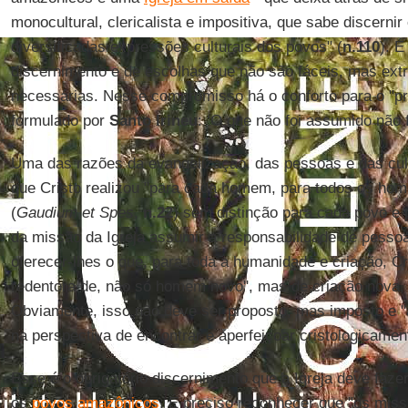
monocultural, clericalista e impositiva, que sabe discern
diversificadas expressões culturais dos povos" (
n.110
). 
discernimento e de escolhas que não são fáceis, mas ex
necessárias. Nesse compromisso há o conforto para o "pr
formulado por
Santo Irineu
: ‘O que não foi assumido não f
Uma das razões da evangelização, das pessoas e das cult
que Cristo realizou "para cada homem, para todos os ho
(
Gaudium et Spes
,
n.22
) sem distinção para cada povo e 
da missão da Igreja assumir a responsabilidade de pessoa
oferecer-lhes o que, para toda a humanidade e criação, Cr
redentora de, não só homem novo", mas de criação nova, 
Obviamente, isso não deve ser proposto, mas imposto e
na perspectiva de encontrar e aperfeiçoar cristologicame
Esse é o obrigatório discernimento que a Igreja deve faz
os
povos amazônicos
. É preciso reconhecer que "os miss