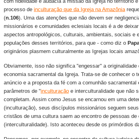
com fidelidade e audácia a missão da Igreja no território 
processo de
inculturação que da Igreja na Amazônia
reque
(
n.106
). Uma das atenções que não devem ser negligenci
missionários e comunidades eclesiais locais é a de deixar
aspectos antropológicos, culturais, ambientais, sociais e e
populações desses territórios, para que - como diz o
Papa
originários plasmem culturalmente as Igrejas locais amazô
Obviamente, isso não significa "engessar" a originalidade
economia sacramental da Igreja. Trata-se de conhecer o te
anúncio e a proposta da fé com a comunhão sacramental e
parâmetros de "
inculturação
e interculturalidade que não
completam. Assim como Jesus se encarnou em uma deter
(inculturação), seus discípulos missionários seguem seus
cristãos de uma cultura saem ao encontro de pessoas de 
(interculturalidade). Isto aconteceu desde os primórdios da