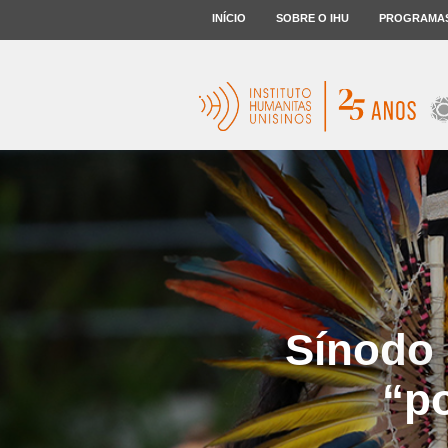
INÍCIO
SOBRE O IHU
PROGRAMA
Sínodo 
“p