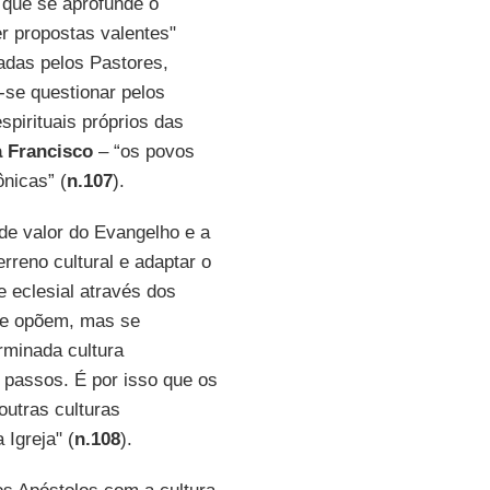
e que se aprofunde o
r propostas valentes"
adas pelos Pastores,
-se questionar pelos
spirituais próprios das
 Francisco
– “os povos
nicas” (
n.107
).
 de valor do Evangelho e a
rreno cultural e adaptar o
 eclesial através dos
 se opõem, mas se
minada cultura
 passos. É por isso que os
outras culturas
 Igreja" (
n.108
).