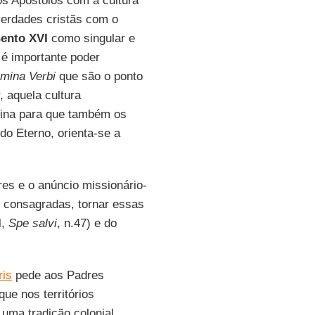
os Apóstolos com a cultura
verdades cristãs com o
ento XVI
como singular e
é importante poder
mina Verbi
que são o ponto
, aquela cultura
vina para que também os
o Eterno, orienta-se a
es e o anúncio missionário-
 consagradas, tornar essas
I
,
Spe salvi
, n.47) e do
ris
pede aos Padres
ue nos territórios
 uma tradição colonial