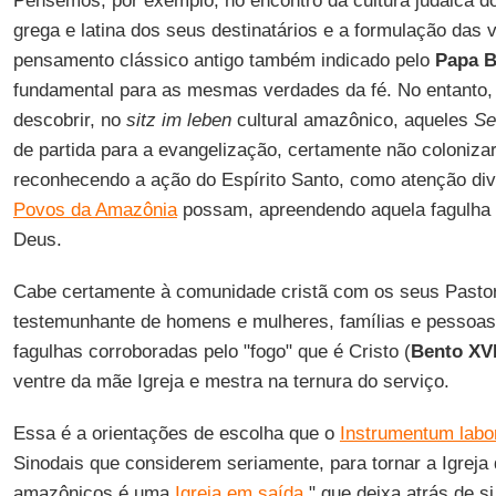
Pensemos, por exemplo, no encontro da cultura judaica d
grega e latina dos seus destinatários e a formulação das 
pensamento clássico antigo também indicado pelo
Papa B
fundamental para as mesmas verdades da fé. No entanto, 
descobrir, no
sitz im leben
cultural amazônico, aqueles
Se
de partida para a evangelização, certamente não colonizar
reconhecendo a ação do Espírito Santo, como atenção di
Povos da Amazônia
possam, apreendendo aquela fagulha d
Deus.
Cabe certamente à comunidade cristã com os seus Pastor
testemunhante de homens e mulheres, famílias e pessoas
fagulhas corroboradas pelo "fogo" que é Cristo (
Bento XV
ventre da mãe Igreja e mestra na ternura do serviço.
Essa é a orientações de escolha que o
Instrumentum labo
Sinodais que considerem seriamente, para tornar a Igreja q
amazônicos é uma
Igreja em saída
" que deixa atrás de si