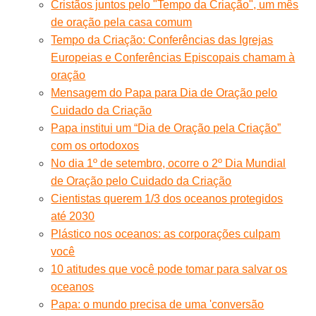
Cristãos juntos pelo "Tempo da Criação", um mês
de oração pela casa comum
Tempo da Criação: Conferências das Igrejas
Europeias e Conferências Episcopais chamam à
oração
Mensagem do Papa para Dia de Oração pelo
Cuidado da Criação
Papa institui um “Dia de Oração pela Criação”
com os ortodoxos
No dia 1º de setembro, ocorre o 2º Dia Mundial
de Oração pelo Cuidado da Criação
Cientistas querem 1/3 dos oceanos protegidos
até 2030
Plástico nos oceanos: as corporações culpam
você
10 atitudes que você pode tomar para salvar os
oceanos
Papa: o mundo precisa de uma 'conversão