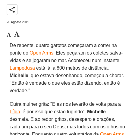
share
20 Agosto 2019
De repente, quatro garotos começaram a correr na
ponte do
Open Arms
. Eles pegaram os coletes salva-
vidas e se jogaram no mar. Aconteceu num instante.
Lampedusa
está lá, a 800 metros de distância.
Michelle
, que estava desenhando, começou a chorar.
"Então é verdade o que eles estão dizendo, então é
verdade."
Outra mulher grita: "Eles nos levarão de volta para a
Líbia
, é por isso que estão fugindo".
Michelle
desmaia. E ao redor, gritos, desespero e orações,
cada um para o seu Deus, mas todos com os olhos no
horizonte. Enquanto quatro voluntários da
Open Arms