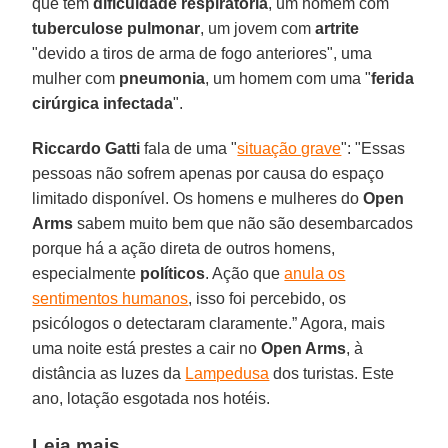
que tem
dificuldade respiratória
, um homem com
tuberculose pulmonar
, um jovem com
artrite
"devido a tiros de arma de fogo anteriores", uma
mulher com
pneumonia
, um homem com uma "
ferida
cirúrgica infectada
".
Riccardo Gatti
fala de uma "
situação grave
": "Essas
pessoas não sofrem apenas por causa do espaço
limitado disponível. Os homens e mulheres do
Open
Arms
sabem muito bem que não são desembarcados
porque há a ação direta de outros homens,
especialmente
políticos
. Ação que
anula os
sentimentos humanos
, isso foi percebido, os
psicólogos o detectaram claramente.” Agora, mais
uma noite está prestes a cair no
Open Arms
, à
distância as luzes da
Lampedusa
dos turistas. Este
ano, lotação esgotada nos hotéis.
Leia mais