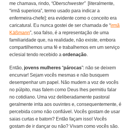
me chamava, rindo,
“Oberschwester”
[literalmente,
“irmã superiora”, termo usado para indicar a
enfermeira-chefe]: era evidente como o conceito era
caricatural. Eu nunca gostei de ser chamada de “
irmã
Käßmann
”, soa falso, é a representação de uma
familiaridade que, na realidade, não existe, embora
compartilhemos uma fé e trabalhemos em um serviço
eclesial tendo recebido a
ordenação
.
Então,
jovens mulheres
“
párocas
”: não se deixem
encurvar! Sejam vocês mesmas e não busquem
desempenhar um papel. Não mudem a voz de vocês
no púlpito, mas falem como Deus lhes permitiu falar
no cotidiano. Uma voz deliberadamente pastoral
geralmente irrita aos ouvintes e, consequentemente, é
percebida como não confiável. Vocês gostam de usar
saias curtas e batom? Então façam isso! Vocês
gostam de ir dançar ou não? Vivam como vocês são.