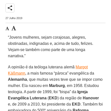
share
27 Julho 2019
“Jovens mulheres, sejam corajosas, alegres,
obstinadas, indignadas e, acima de tudo, felizes.
Vejam-se também como parte de uma longa
narrativa.”
A opinião é da teóloga luterana alemã
Margot
Käßmann
, a mais famosa “pároca” evangélica da
Alemanha
, que muitas vezes teve que se impor como
mulher. Ela nasceu em
Marburg
, em 1958. Estudou
teologia. A partir de 1999, foi “bispa” da
Igreja
Evangélica Luterana
(
EKD
) da região de
Hanover
e, de 2009 a 2010, foi presidente da
EKD
. Também foi
embaixadora do 500º aniversário da
Reforma