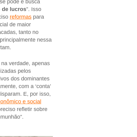
sse pode e busca
 de lucros
”. Isso
ciso
reformas
para
cial de maior
cadas, tanto no
 principalmente nessa
rtam.
 na verdade, apenas
nizadas pelos
tivos dos dominantes
mente, com a ‘conta’
disparam. E, por isso,
onômico e social
eciso refletir sobre
comunhão”.