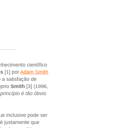
hecimento científico
es
[1] por
Adam Smith
 a satisfação de
óprio
Smith
[3] (1996,
princípio é tão óbvio
que inclusive pode ser
 é justamente que