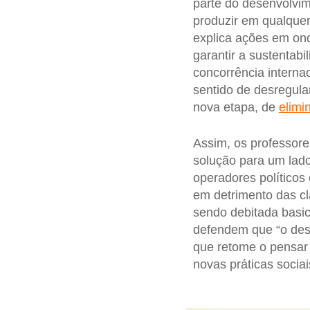
parte do desenvolvim
produzir em qualquer
explica ações em on
garantir a sustentab
concorrência internac
sentido de desregul
nova etapa, de
elimi
Assim, os professor
solução para um lado
operadores políticos
em detrimento das c
sendo debitada basi
defendem que “o des
que retome o pensar c
novas práticas socia