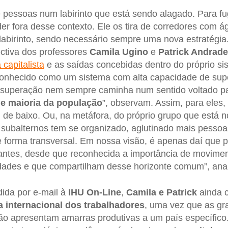
pessoas num labirinto que está sendo alagado. Para fu
der fora desse contexto. Ele os tira de corredores com 
 labirinto, sendo necessário sempre uma nova estratégia
ectiva dos professores
Camila Ugino
e
Patrick Andrade
capitalista
e as saídas concebidas dentro do próprio si
onhecido como um sistema com alta capacidade de sup
sa superação nem sempre caminha num sentido voltado p
de maioria da população
”, observam. Assim, para eles,
 de baixo. Ou, na metáfora, do próprio grupo que está no
 subalternos tem se organizado, aglutinado mais pesso
 forma transversal. Em nossa visão, é apenas daí que 
antes, desde que reconhecida a importância de moviment
edades e que compartilham desse horizonte comum”, ana
ida por e-mail à
IHU On-Line
,
Camila e Patrick
ainda 
 internacional dos trabalhadores
, uma vez que as g
não apresentam amarras produtivas a um país específic