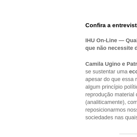
Confira a entrevist
IHU On-Line — Quai
que não necessite 
Camila Ugino e Pat
se sustentar uma
ec
apesar do que essa r
algum princípio polít
reprodução material 
(analiticamente), co
reposicionarmos noss
sociedades nas quai