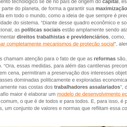
ento tecnológico se dê no país de origem do
capital
, e
 parte do planeta, de forma a garantir sua
maximização
da em todo o mundo, como a ideia de que sempre é pre
ilidade do sistema. “Diante desse quadro econômico e so
ional, as
políticas sociais
estão amplamente sendo ata
amentar
direitos trabalhistas e previdenciários
, como,
nar completamente mecanismos de proteção social
”, ale
es chamam atenção para o fato de que as
reformas
são,
. “Ora, essas medidas, para além das cantilenas preco
 em cena, permitiram a preservação dos interesses obje
lasses dominadas politicamente e exploradas economica
camente nas costas dos
trabalhadores assalariados
”, 
afio maior é elaborar um
modelo de desenvolvimento ec
omum, o que é de todos e para todos. E, para isso, é pr
is, um conjunto de valores e normas que reflitam essa 