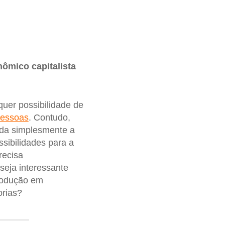
ômico capitalista
quer possibilidade de
pessoas
. Contudo,
ada simplesmente a
ssibilidades para a
recisa
seja interessante
produção em
orias?