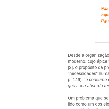
Não 
capi
Ugin
Desde a organizaçã
moderno, cujo ápice 
[2], o propósito da p
“necessidades” huma
p. 146): “
o consumo é 
que seria absurdo te
Um problema que se 
lido como um dos el