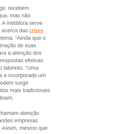
gir, recebem
água, mas não
. A metáfora serve
acerca das
crises
stema. “Ainda que o
eração de suas
ara a atenção dos
 respostas efetivas
 labirinto. “Uma
as e incorporado um
podem surgir
os mais tradicionais
lisam.
chamam atenção
randes empresas
o. Assim, mesmo que