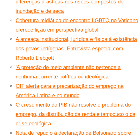
diferenças drásticas nos riscos compostos de
inundação e de seca
Cobertura midiática de encontro LGBTQ no Vaticano
oferece lição em perspectiva global
A ameaça institucional, jurídica e física à existência
dos povos indígenas. Entrevista especial com
Roberto Liebgott
'A proteção do meio ambiente não pertence a
nenhuma corrente política ou ideológica'
OIT alerta para a precarização do emprego na
América Latina e no mundo
O crescimento do PIB não resolve o problema do
emprego, da distribuição da renda e tampouco o da
crise ecológica
Nota de repúdio à declaração de Bolsonaro sobre