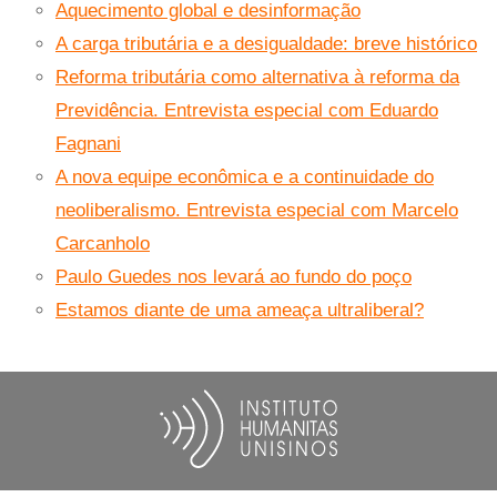
Aquecimento global e desinformação
A carga tributária e a desigualdade: breve histórico
Reforma tributária como alternativa à reforma da
Previdência. Entrevista especial com Eduardo
Fagnani
A nova equipe econômica e a continuidade do
neoliberalismo. Entrevista especial com Marcelo
Carcanholo
Paulo Guedes nos levará ao fundo do poço
Estamos diante de uma ameaça ultraliberal?