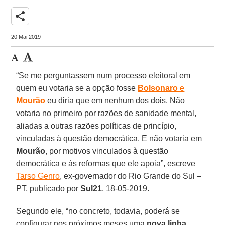
share
20 Mai 2019
“Se me perguntassem num processo eleitoral em
quem eu votaria se a opção fosse
Bolsonaro
e
Mourão
eu diria que em nenhum dos dois. Não
votaria no primeiro por razões de sanidade mental,
aliadas a outras razões políticas de princípio,
vinculadas à questão democrática. E não votaria em
Mourão
, por motivos vinculados à questão
democrática e às reformas que ele apoia”, escreve
Tarso Genro
, ex-governador do Rio Grande do Sul –
PT, publicado por
Sul21
, 18-05-2019.
Segundo ele, “no concreto, todavia, poderá se
configurar nos próximos meses uma
nova linha