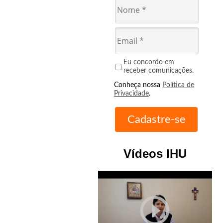
Eu concordo em
receber comunicações.
Conheça nossa
Política de
Privacidade
.
Vídeos IHU
play_circle_outline