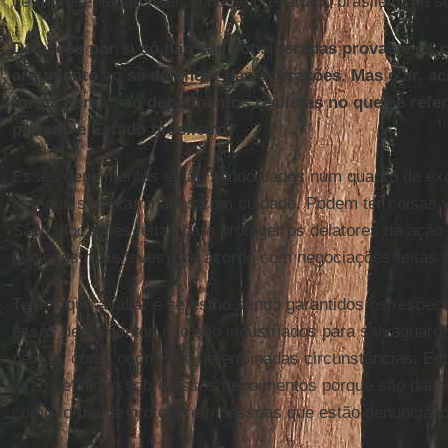
de representação realista do empresariado brasileiro na 
Delações por si só não são consideradas provas e os
argumento ao se defender das acusações. Mas o sr. a
forma geral, são depoimentos realistas no que se refere
privado e Estado brasileiro?
Esses depoimentos estão sendo dados num quadro de ex
têm que ser examinados com cuidado. Podem ter coisas ve
São colocações feitas para proteger os delatores da ação
punições mais leves), de acordo com negociações feitas pe
Temos que avaliar é se estão sendo garantidos os respecti
esses depoimentos não são industriados para salvaguar
delitos, como ocorre em determinadas circunstâncias. E
juízo definitivo sobre esses depoimentos porque são da
como forma de protegerem pessoas que estão denunciand