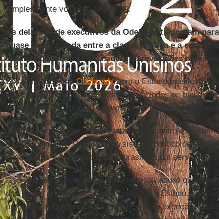
simplesmente voltar ao século 19.
As delações de executivos da Odebrecht apontam par
quase generalizada entre a classe política e a empreit
esses depoimentos? Considera as revelações realista
Essas relações da
Odebrecht
com o Estado brasileiro não
Todos os grandes grupos econômicos, todos os blocos de p
sempre se relacionaram com o Estado brasileiro da mesm
Sempre abordaram o Estado através do controle que têm da
de financiamento. Organizam o sistema político de acor
oligárquicas e fazem do Estado brasileiro um servo de s
Isso aí é feito às vezes de maneira legal, aquilo que é pe
das forças econômicas com a política e o Estado. E às ve
os (atos da)
Odebrecht
não são nenhuma exceção. Eles 