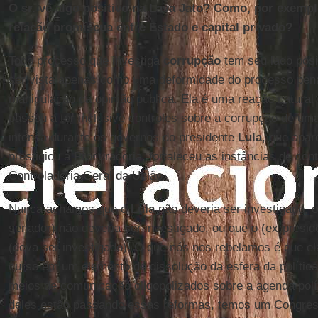
O sr. vê algo positivo na Lava Jato? Como, por exemplo
relação promíscua entre Estado e capital privado?
Todo processo que investiga
corrupção
tem seu lado posi
ser vista apenas como uma deformidade do processo penal
manipulação da opinião pública. Ela é uma reação natural 
passou a ter inclusive controles sobre a corrupção de um
intensa durante os governos do presidente
Lula
, que apar
prestigiou a Procuradoria, fortaleceu as instâncias de contr
Controladoria Geral da União.
Nunca achamos que o
Lula
não deveria ser investigado, 
senador) não deveria ser investigado, ou que o (ex-presi
(deva ser investigado). O que nós nos rebelamos é que el
curso em um elemento de dissolução da esfera da política
meios de comunicação oligopolizados sobre a agenda polít
deles estão passando essas reformas, temos um Congres