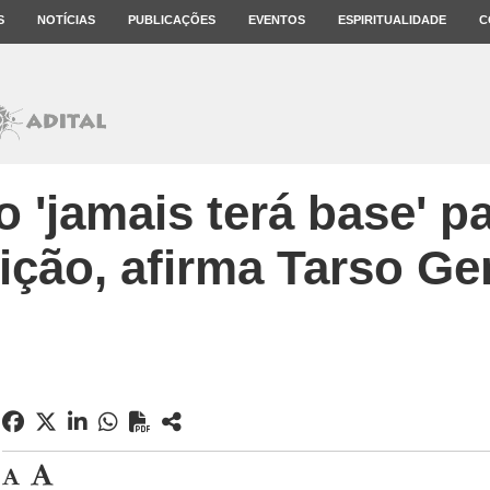
S
NOTÍCIAS
PUBLICAÇÕES
EVENTOS
ESPIRITUALIDADE
C
 'jamais terá base' p
eição, afirma Tarso Ge