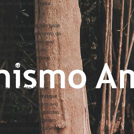
, ela jogar luz nessa
tivo. A
Lava Jato
não pode
 brasileiro ou elemento de
do Estado brasileiro que
a maneira muita mais
elhou a Polícia Federal,
ole, instituiu a
ou que o
Aécio
(Neves,
dente)
Fernando Henrique
a foi transformada em seu
 e de controle dos grandes
ica do país. E por dentro
so que hoje na verdade é