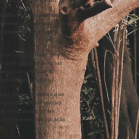
sua relação com o Estado.
 citados sempre usam esse
cha então que, de uma
 à relação entre capital
ceção aqui no
Brasil
, então
rdadeiras e coisas falsas.
 penal futura (buscando
lo Ministério Público.
vos direitos de defesa e se
dar pessoas que cometeram
ntão não podemos ter um
dos em momentos de exceção
o.