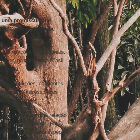
a uma promiscuidade
eira. Como o sr. recebe
s?
 são relações excepcionais.
oder, de riqueza do Brasil,
a forma.
s instituições, das fontes
do com suas necessidades
uas necessidades.
rmitido dentro de uma relação
zes é uma via ilegal. Então
são na verdade uma espécie