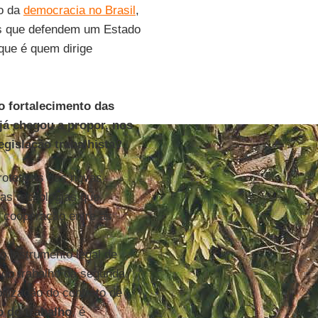
ro da
democracia no Brasil
,
os que defendem um Estado
 que é quem dirige
o fortalecimento das
já chegou a propor, nos
egislação trabalhista?
rotetivas das novas
vas tecnologias que
 cooperação entre as
 instrumento legal de
 do trabalho da segunda
ilização do contrato de
 do trabalho
, é