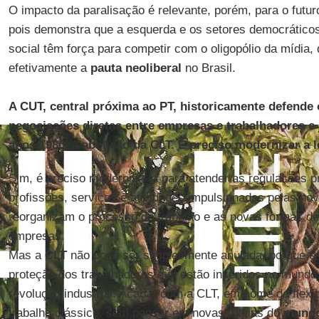
O impacto da paralisação é relevante, porém, para o futu
pois demonstra que a esquerda e os setores democrátic
social têm força para competir com o oligopólio da mídia,
efetivamente a
pauta neoliberal
no Brasil.
A CUT, central próxima ao PT, historicamente defende 
negociações diretas entre empresas e trabalhadores e 
anos 1980, a abolição da CLT. É preciso modernizar a l
Sim, é preciso modernizá-la para atender as regulações p
profissões, serviços e atividades impulsionadas pelas no
reorganizam o processo do trabalho e as novas formas de
empresas.
Mas a
CLT
não pode ser simplesmente anulada, porque é o
proteção dos trabalhadores que estão inseridos no mundo
revolução industrial. Acabar com a CLT, em nome da flexib
trabalho clássico, sem pensar em novas tutelas do
mundo