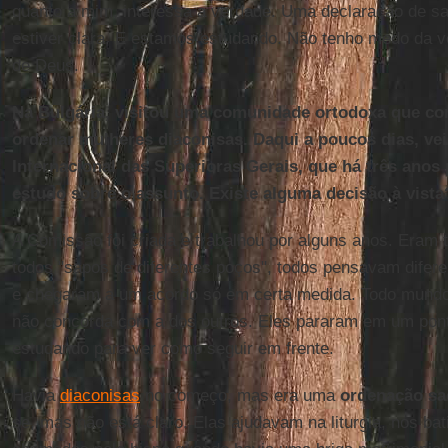
quanto a mim, interessa a verdade. Uma declaração de sa
estiver clara. E estamos estudando. Não tenho medo da v
de Deus.
Na Bulgária, visitou uma comunidade ortodoxa que con
ordenar mulheres diaconisas. Daqui a poucos dias, ve
Internacional das Superioras Gerais, que há três ano
estudo sobre o assunto. Existe alguma decisão à vista
A Comissão foi criada e trabalhou por alguns anos. Eram 
todos "sapos de diferentes poços", todos pensavam difer
e chegaram a um acordo só em certa medida. Todo mundo 
não concorda com a dos outros. Eles pararam em um pon
estudando para ver como seguir em frente.
Havia
diaconisas
no começo, mas era uma
ordenação sa
se, mas não está claro. Elas ajudavam na liturgia, nos b