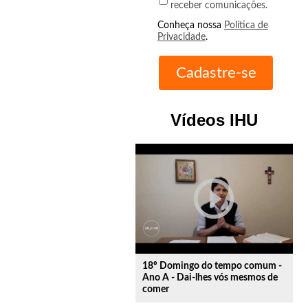
receber comunicações.
Conheça nossa
Política de
Privacidade
.
Vídeos IHU
play_circle_outline
18º Domingo do tempo comum -
Ano A - Dai-lhes vós mesmos de
comer