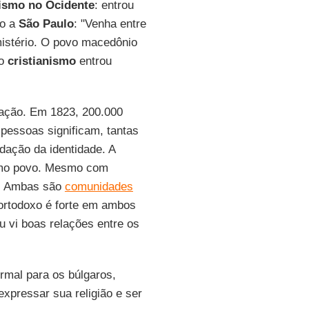
nismo no Ocidente
: entrou
ho a
São Paulo
: "Venha entre
mistério. O povo macedônio
 o
cristianismo
entrou
nação. Em 1823, 200.000
pessoas significam, tantas
idação da identidade. A
como povo. Mesmo com
e. Ambas são
comunidades
 ortodoxo é forte em ambos
 vi boas relações entre os
rmal para os búlgaros,
xpressar sua religião e ser