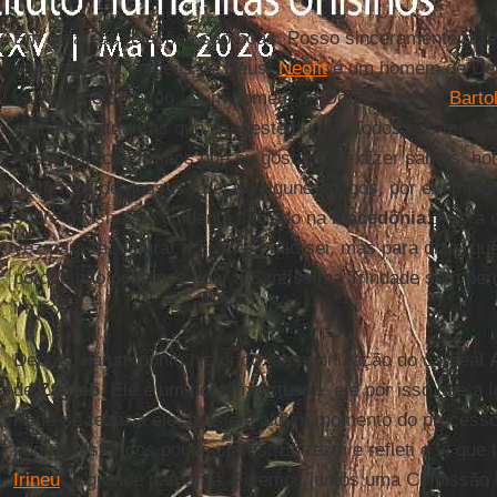
Em geral, as relações são boas. Posso sinceramente dizer
os patriarcas homens de Deus.
Neofit
é um homem de De
carrego no coração, é um homem de Deus, e assim
Barto
grandes patriarcas que dão testemunho. Todos nós temos 
nos patriarcas irmãos que eu gostaria de dizer santos, 
históricos de nossas Igrejas, alguns antigos, por exemplo
sobre o cisma do ocidente iniciado na
Macedônia
. Agora 
vez para recosturar o cisma... não sei, mas para dizer q
porque não podemos doar a Santíssima Trindade sem p
irmãos.
Depois, há um ponto histórico: a canonização do cardeal
de
Zagreb
. Ele é um homem virtuoso, e é por isso que a I
Pode-se rezar a ele, mas em algum momento do processo
pontos históricos pouco claros. Eu rezei e refleti e vi que 
Irineu
, o grande patriarca. Fizemos juntos uma Comissão h