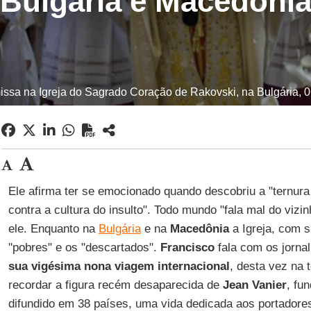
Bulgária e Macedôni
ssa na Igreja do Sagrado Coração de Rakovski, na Bulgária, 0
Ele afirma ter se emocionado quando descobriu a "ternura 
contra a cultura do insulto". Todo mundo "fala mal do vizin
ele. Enquanto na
Bulgária
e na
Macedônia
a Igreja, com s
"pobres" e os "descartados".
Francisco
fala com os jorna
sua vigésima nona viagem internacional
, desta vez na 
recordar a figura recém desaparecida de
Jean Vanier
, fu
difundido em 38 países, uma vida dedicada aos portadores