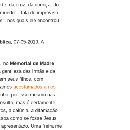
rte, da cruz, da doença, do
mundo" - fala de improviso
s", nos quais ele encontrou
blica
, 07-05-2019. A
a
, no
Memorial de Madre
a gentileza das irmãs e da
em seus filhos, com
stamos
acostumados a nos
vizinho, por isso mesmo nas
 insulto, mas é certamente
s, a calúnia, a difamação
essoa como se fosse Jesus
i apresentado. Uma freira me