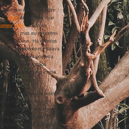
-lhes que encontrei entre
us,
Elias
da Geórgia, que
lomeu
,
Kirill
... São os
defeitos, mas eu encontrei
homens de Deus. Há eventos
 hoje o presidente me falava
o Papa vem pela primeira
ue devemos ser irmãos
ermanecermos unidos como
Alojzije Stepinac
, arcebispo
greja o declarou beato.
 de canonização, surgiram
tinha que pedir ajuda a
istórica e, tanto a
Irineu