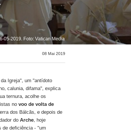
a
6-05-2019. Foto: Vatican Media
08 Mai 2019
da Igreja", um "antídoto
ho, calunia, difama", explica
ua ternura, acolhe os
listas no
voo de volta de
terra dos Bálcãs, e depois de
ndador do
Arche
, hoje
 de deficiência - "um