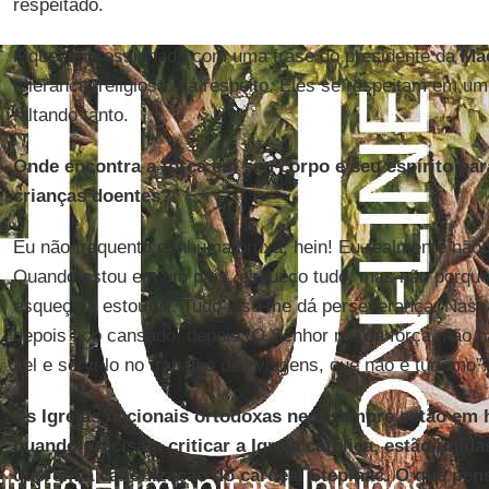
respeitado.
Fiquei impressionado com uma frase do presidente da
Ma
tolerância religiosa, há respeito. Eles se respeitam em u
faltando tanto.
Onde encontra a força em seu corpo e seu espírito para
crianças doentes?
Eu não frequento nenhuma bruxa, hein! Eu realmente não
Quando estou em um país, esqueço tudo, mas não porque
esqueço e estou ali. Tudo isso me dá perseverança. Nas v
depois fico cansado, depois. O Senhor me dá força, não h
fiel e servi-lo no trabalho das viagens, que não é turismo”.
As Igrejas nacionais ortodoxas nem sempre estão em 
quando precisam criticar a Igreja católica, estão unid
querem a canonização do cardeal Stepinac. O que pen