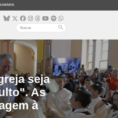
CONTATO
search
greja seja
ulto". As
iagem à