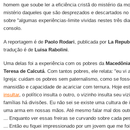
homem que soube ler a eficiência cristã do mistério da mo
mistério daqueles que são desprezados e descartados no 
sobre "algumas experiências-limite vividas nestes três dia
consolo.
A reportagem é de
Paolo Rodari
, publicada por
La Repub
tradução é de
Luisa Rabolini
.
Uma delas foi a experiência com os pobres da
Macedôni
Teresa de Calcutá
. Com tantos pobres, ele relata: "eu vi 
Igreja: cuidam os pobres sem paternalismo, como se foss
mansidão e capacidade de acariciar com ternura. Hoje e
insultar
, o político insulta o outro, o vizinho insulta seu 
famílias há divisões. Eu não sei se existe uma cultura de
uma arma em nossas mãos. Até mesmo falar mal dos outro
... Enquanto ver essas freiras se curvando sobre cada p
... Então eu fiquei impressionado por um jovem que me fo