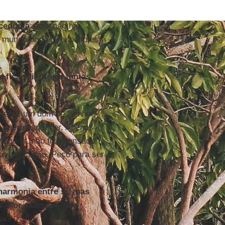
cedônia
: aqui não há
m mundo onde o respeito está
 ficar diante de tantas
 sei. É um dom do Senhor.
 quero esquecer. Apenas
iagens, não fico cansado,
á explicação. Peço para ser
harmonia entre si, mas
as. Por exemplo, não
sa?