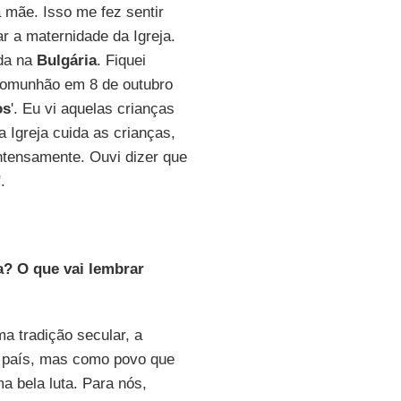
 mãe. Isso me fez sentir
r a maternidade da Igreja.
ada na
Bulgária
. Fiquei
comunhão em 8 de outubro
os
'. Eu vi aquelas crianças
 Igreja cuida as crianças,
intensamente. Ouvi dizer que
.
a? O que vai lembrar
a tradição secular, a
país, mas como povo que
a bela luta. Para nós,