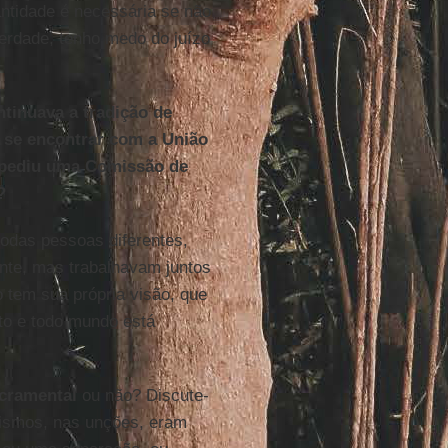
ntidade é necessária se não
erdade, tenho medo do juízo
tinuava a tradição de
i se encontrar com a União
s pediu uma Comissão de
?
todas pessoas diferentes,
ente, mas trabalhavam juntos
tem sua própria visão, que
to e todo mundo está
cramental
ou não? Discute-
atismos, nas unções, eram