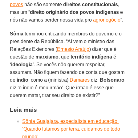
povos
não são somente
direitos constitucionais
,
mas um “
direito originário dos povos indígenas
e
nós não vamos perder nossa vida pro
agronegócio
”.
Sônia
terminou criticando membros do governo e o
presidente da República. “Aí vem o ministro das
Relações Exteriores (
Ernesto Araújo
) dizer que é
questão de
marxismo
, que
território indígena
é
‘
ideologia
’. Se vocês não querem respeitar,
assumam. Não fiquem fazendo de conta que gostam
de
índio
, como a (ministra)
Damares
diz.
Bolsonaro
diz ‘o índio é meu irmão’. Que irmão é esse que
querem matar, tirar seu direito de existir?”
Leia mais
Sônia Guajajara, especialista em educação:
‘Quando lutamos por terra, cuidamos de todo
mundo’