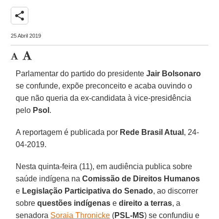
share
25 Abril 2019
Parlamentar do partido do presidente
Jair Bolsonaro
se confunde, expõe preconceito e acaba ouvindo o
que não queria da ex-candidata à vice-presidência
pelo
Psol
.
A reportagem é publicada por
Rede Brasil Atual
, 24-
04-2019.
Nesta quinta-feira (11), em audiência publica sobre
saúde indígena na
Comissão de Direitos Humanos
e
Legislação Participativa do Senado
, ao discorrer
sobre
questões indígenas
e
direito a terras
, a
senadora
Soraia Thronicke
(
PSL-MS
) se confundiu e