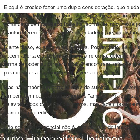
E aqui é preciso fazer uma dupla consideração, que ajud
também as diversas resistências ao pontificado e ao seu 
pontificado de
Francisco
trabalha, acima de tudo, neste p
a autorreferencialidade, que é a verdadeira raiz da distorç
Diante disso, existem duas reações. Por um lado, há o n
opõem aberta e substantivamente à reforma, defendendo 
forma de poder autorreferencial. E encontram todos os me
para obstruir a mudança e a conversão da Igreja.
Mas há também um certo número de sujeitos – em diversos
também bem colocados nos jornais “amigos” – que estão 
palavras todos os conteúdos novos, mas fazem isso sem q
plano dos procedimentos.
Não ser autorreferencial não é uma questão de intenção, 
Lamentar-se pelo fato de que as violências nos quartéis n