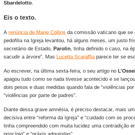
Sbardelotto
.
Eis o texto.
A
renúncia de Marie Collins
da comissão vaticano que se 
pedofilia na Igreja levantou, há alguns meses, um justo f
secretário de Estado,
Parolin
, tinha definido o caso, na 
sacudir a árvore”. Mas
Lucetta Scaraffia
parece ter se esq
Ao escrever, na última sexta-feira, o seu artigo no
L’Osse
apagou tudo como se nada tivesse acontecido e se lançou 
dois pesos e duas medidas quando fala de “violências por 
“violências por parte de padres”.
Diante dessa grave amnésia, é preciso destacar, mais u
decisiva entre “reforma da Igreja” e “cuidado com os pro
tinha compreendido com muita lucidez uma contradição en
princípio” e “práxis adquiridas”.