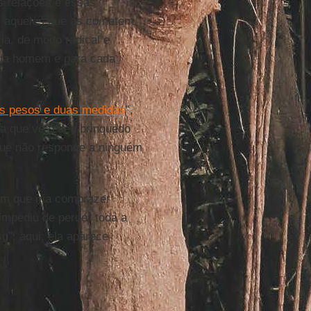
s relações e essas
os aqueles que as cometem,
a, de modo radical e
ada homem e para cada
is pesos e duas medidas
”,
a que vê o seu brinquedo
 que não responde a ninguém
m que iria comprazer
impediu de perder toda a
o”: aqui, ela aparece