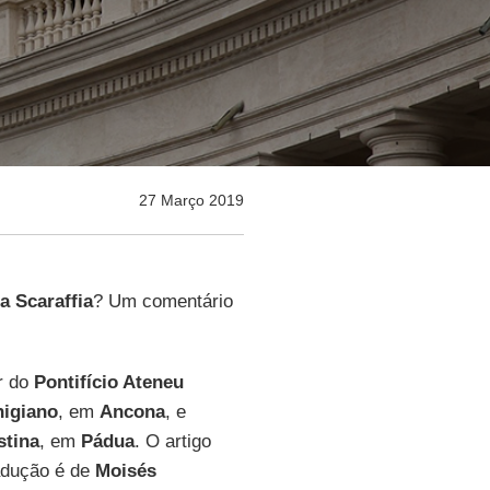
27 Março 2019
a Scaraffia
? Um comentário
r do
Pontifício Ateneu
higiano
, em
Ancona
, e
stina
, em
Pádua
. O artigo
radução é de
Moisés