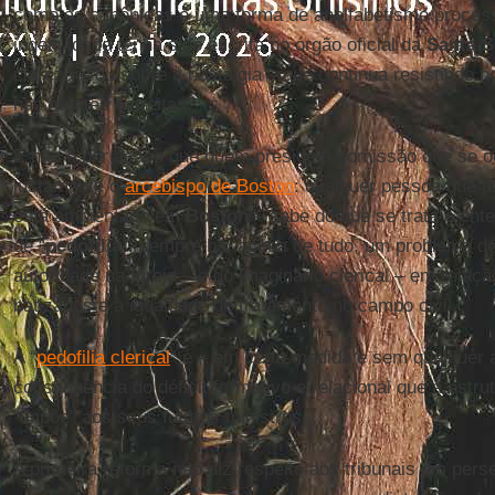
como as canônicas é uma forma de analfabetismo processu
ingenuidade tenha sido escrita no órgão oficial da
Santa S
clareza – ou sobre a nostalgia – que continua resistindo 
nas mentes estreitas.
E não é por acaso que quem preside a comissão que se o
justamente o
arcebispo de Boston
: qualquer pessoa que te
está ambientado em
Boston
– sabe do que se trata e ent
de “
pedofilia
”, sempre há, acima de tudo, um problema d
autoridade na Igreja – e do imaginário clerical – em relaçã
batizados e à igualdade de tratamento no campo civil.
A “
pedofilia clerical
” é – em certa medida e sem qualquer
consequência do déficit formativo e relacional que a estrut
“impõe” aos seus futuros ministros.
A primeira reforma não diz respeito aos tribunais em pe