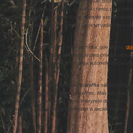
aos lugares formativos que impedem essas distorções da
perversas satisfação da libido. Que são crimes para tod
mas são escândalos quando dizem respeito a quem anunci
existencial, a salvação e a comunhão reservadas para c
mulher.
Lamentar-se diante de tudo isso, da mídia, que usaria “
do
assemelha-se muito aos caprichos de uma criança mimad
favorito se quebrar: aos de uma Igreja autorreferencial e
por aquilo que faz.
Ao pisar no pé caprichosamente,
Scaraffia
sabia muito be
também alguns cardeais ainda influentes. Mas isso não a 
autoridade ao se apresentar como intérprete do “novo curs
apenas como voz atrasada a defender o
ancien régime
.
Leia mais