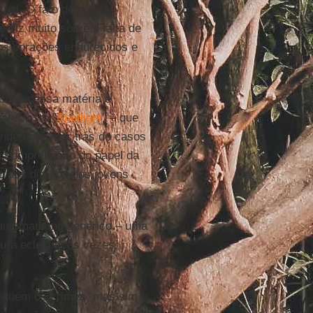
al. O fato de que tal
é
diz muito sobre a falta de
nos corações endurecidos e
cupa dessa matéria é
nha visto "
Spotlight
" – que
endeu que, por trás do casos
e compreensão do papel da
o aos direitos dos jovens
 automatismo genérico – uma
ura eclesial, às vezes,
rseguem os crimes, mas sim