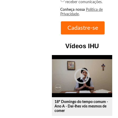
receber comunicações.
Conheça nossa
Política de
Privacidade
.
Vídeos IHU
play_circle_outline
18º Domingo do tempo comum -
Ano A - Dai-lhes vós mesmos de
comer