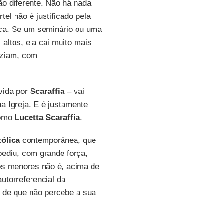
ão diferente. Não há nada
tel não é justificado pela
ica. Se um seminário ou uma
 altos, ela cai muito mais
iziam, com
vida por
Scaraffia
– vai
na Igreja. E é justamente
como
Lucetta Scaraffia
.
tólica
contemporânea, que
pediu, com grande força,
 os menores não é, acima de
utorreferencial da
do de que não percebe a sua