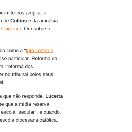
permite-nos ampliar o
em de
Collins
e da amnésia
 Francisco
têm sobre o
ado como a “
luta contra a
se particular. Reforma da
ém “reforma dos
er no tribunal pelos seus
el.
a que não responde.
Lucetta
te que a mídia reserva
escola “secular”, e quando,
scola diocesana católica.