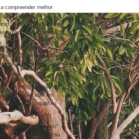
a a compreender melhor
ímpeto reformador. O
onto: contesta frontalmente
ão formativa e relacional.
úmero daqueles que se
inescrupulosamente toda
ios, processuais ou não,
 níveis da hierarquia e
dispostos a receber em
ualquer elasticidade no
é uma questão de “práxis”.
ão são tratadas pela mídia