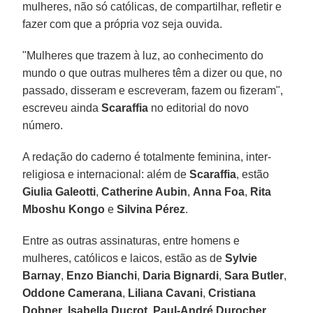
mulheres, não só católicas, de compartilhar, refletir e
fazer com que a própria voz seja ouvida.
"Mulheres que trazem à luz, ao conhecimento do
mundo o que outras mulheres têm a dizer ou que, no
passado, disseram e escreveram, fazem ou fizeram",
escreveu ainda
Scaraffia
no editorial do novo
número.
A redação do caderno é totalmente feminina, inter-
religiosa e internacional: além de
Scaraffia
, estão
Giulia Galeotti
,
Catherine Aubin
,
Anna Foa
,
Rita
Mboshu Kongo
e
Silvina Pérez
.
Entre as outras assinaturas, entre homens e
mulheres, católicos e laicos, estão as de
Sylvie
Barnay
,
Enzo Bianchi
,
Daria Bignardi
,
Sara Butler
,
Oddone Camerana
,
Liliana Cavani
,
Cristiana
Dobner
,
Isabella Ducrot
,
Paul-André Durocher
,