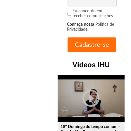
Eu concordo em
receber comunicações.
Conheça nossa
Política de
Privacidade
.
Vídeos IHU
play_circle_outline
18º Domingo do tempo comum -