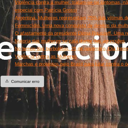
Violência contra a mulher: tratam-se os sintomas, n
especial com Patrícia Grossi
Argentina. Mulheres representam 75% das vítimas de
Feminicídio. Uma nova conquista de direitos da mulh
O afastamento da presidente Dilma Rousseff. Uma re
Maioria das mulheres se cala diante das agressões
No tempo das borboletas. 25 de novembro, Dia Inter
Violência contra as Mulheres
Marchas e protestos pelo Brasil para lutar contra o ó
⚠️
Comunicar erro