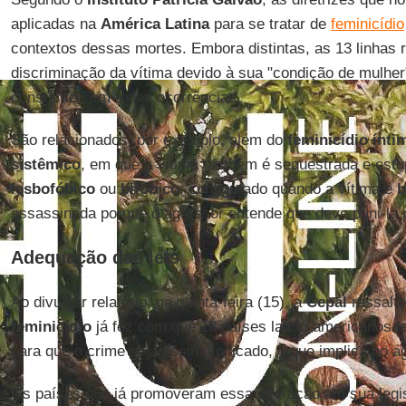
aplicadas na
América Latina
para se tratar de
feminicídio
contextos dessas mortes. Embora distintas, as 13 linhas
discriminação da vítima devido à sua "condição de mulhe
constantes em todas ocorrências.
São relacionados, por exemplo, além do
feminicídio ínti
sistêmico
, em que a vítima também é sequestrada e estu
lesbofóbico
ou
bifóbico
, configurado quando a vítima é
b
assassinada porque o agressor entende que deve puni-la
Adequação das leis
Ao divulgar relatório, na quinta-feira (15), a
Cepal
ressalto
feminicídio
já fez com que 18 países latino-americanos t
para que o crime seja assim tipificado, o que implica no 
Os países que já promoveram essa alteração em sua legis