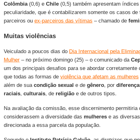
Colômbia
(0,6) e
Chile
(0,5) também apresentam índices
peculiaridade, que é contabilizarem somente os casos de
parceiros ou
ex-parceiros das vítimas
– chamado de
femi
Muitas violências
Veiculado a poucos dias do
Dia Internacional pela Elimina
Mulher
– no próximo domingo (25) – o comunicado da
Cep
um dos principais desafios para se abordar corretamente
que todas as formas de
violência que afetam as mulheres
além de sua
condição sexual
e de
gênero
, por
diferenç
raciais
,
culturais
, de
religião
e de outros tipos.
Na avaliação da comissão, esse discernimento permitiria
considerassem a diversidade das
mulheres
e as diversa
direcionada a essa parcela da população.
Segundo o
Instituto Patrícia Galvão
, as diretrizes que n