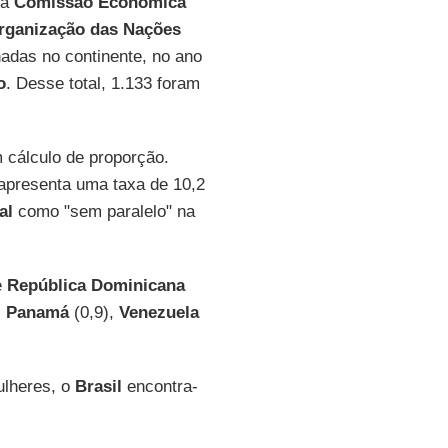
da
Comissão Econômica
rganização das Nações
adas no continente, no ano
o
. Desse total, 1.133 foram
 cálculo de proporção.
 apresenta uma taxa de 10,2
al
como "sem paralelo" na
e
República Dominicana
,
Panamá
(0,9),
Venezuela
ulheres, o
Brasil
encontra-