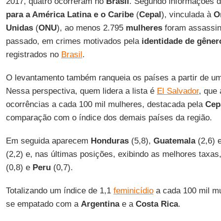
2017, quatro ocorreram no
Brasil
. Segundo informações 
para a América Latina e o Caribe
(
Cepal
), vinculada à
O
Unidas
(
ONU
), ao menos 2.795
mulheres
foram assassin
passado, em crimes motivados pela
identidade de gêner
registrados no
Brasil
.
O levantamento também ranqueia os países a partir de um
Nessa perspectiva, quem lidera a lista é
El Salvador
, que
ocorrências a cada 100 mil mulheres, destacada pela
Cep
comparação com o índice dos demais países da região.
Em seguida aparecem
Honduras
(5,8),
Guatemala
(2,6) 
(2,2) e, nas últimas posições, exibindo as melhores taxas
(0,8) e
Peru
(0,7).
Totalizando um índice de 1,1
feminicídio
a cada 100 mil m
se empatado com a
Argentina
e a
Costa Rica
.