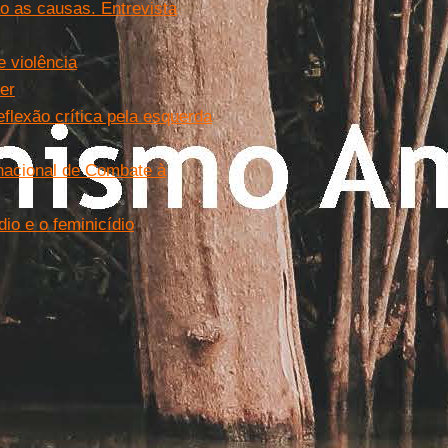
ão as causas. Entrevista
 violência
er
flexão crítica pela esquerda
nacional de Combate à
dio e o feminicídio