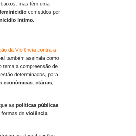
 baixos, mas têm uma
feminicídio
cometidos por
nicídio íntimo
.
ção da Violência contra a
al
também assinala como
 o tema a compreensão de
estão determinadas, para
as econômicas
,
etárias
,
 que as
políticas públicas
s formas de
violência
orteiam as classificações