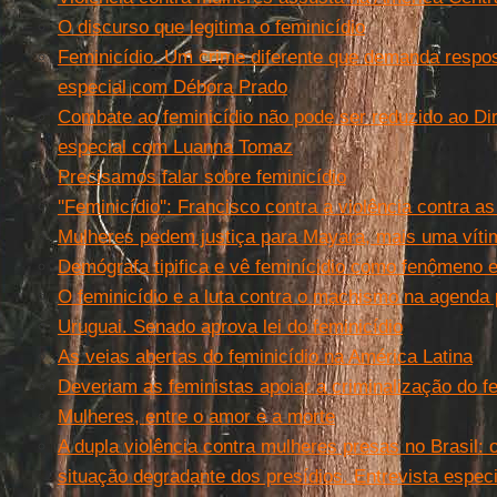
O discurso que legitima o feminicídio
Feminicídio. Um crime diferente que demanda respost
especial com Débora Prado
Combate ao feminicídio não pode ser reduzido ao Dir
especial com Luanna Tomaz
Precisamos falar sobre feminicídio
''Feminicídio'': Francisco contra a violência contra a
Mulheres pedem justiça para Mayara, mais uma vítim
Demógrafa tipifica e vê feminícidio como fenômeno 
O feminicídio e a luta contra o machismo na agenda p
Uruguai. Senado aprova lei do feminicídio
As veias abertas do feminicídio na América Latina
Deveriam as feministas apoiar a criminalização do f
Mulheres, entre o amor e a morte
A dupla violência contra mulheres presas no Brasil: 
situação degradante dos presídios. Entrevista espec