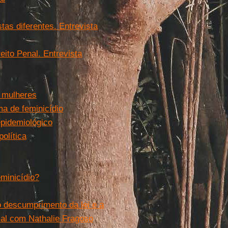
as diferentes. Entrevista
eito Penal. Entrevista
s mulheres
a de feminicídio
epidemiológico
olítica
eminicídio?
o descumprimento da lei e a
ial com Nathalie Fragoso