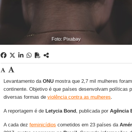
Foto: Pixabay
Levantamento da
ONU
mostra que 2,7 mil mulheres fora
continente. Objetivo é que países desenvolvam políticas 
diversas formas de
violência contra as mulheres
.
A reportagem é de
Letycia Bond
, publicada por
Agência B
A cada dez
feminicídios
cometidos em 23 países da
Amér