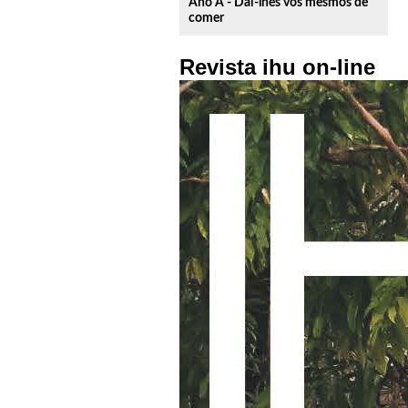
Ano A - Dai-lhes vós mesmos de
comer
Revista ihu on-line