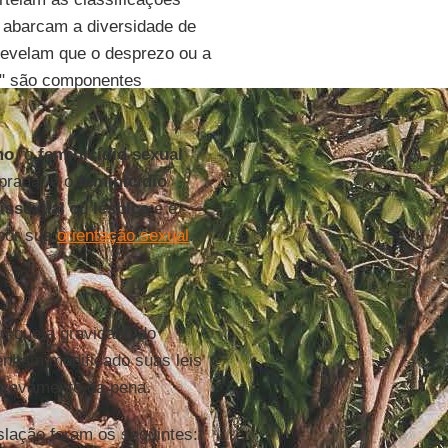
abarcam a diversidade de
 revelam que o desprezo ou a
r" são componentes
mo
, o
feminicídio sexual
prada, e o
feminicídio
issexual
ou
lésbica
e é
 por sua
orientação sexual
.
u que a gravidade do
enham modificado suas leis
agravamento da pena.
lação foram os seguintes: