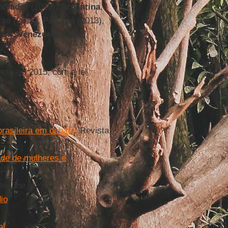
alvador
(2010),
Argentina
,
ras
(2013),
Panamá
(2013),
14),
Venezuela
(2014),
hada em 2015, com a lei
.
brasileira em debate
. Revista
ade de mulheres e
n-Line, nº 518
io
al