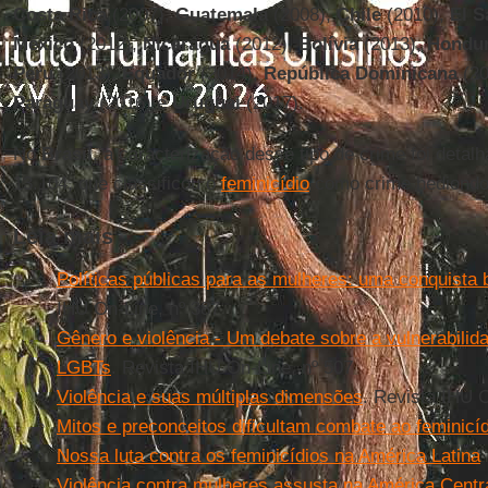
Costa Rica
(2007),
Guatemala
(2008),
Chile
(2010),
El S
México
(2012),
Nicarágua
(2012),
Bolívia
(2013),
Hondu
Peru
(2013),
Equador
(2014),
República Dominicana
(20
Paraguay
(2016) e
Uruguai
(2017).
No
Brasil
, a caracterização desse tipo de crime foi detal
13.104, que classificou o
feminicídio
como crime hediondo
Leia mais
Políticas públicas para as mulheres: uma conquista 
IHU On-Line, nº 387
Gênero e violência - Um debate sobre a vulnerabilid
LGBTs
. Revista IHU On-Line, nº 507
Violência e suas múltiplas dimensões
. Revista IHU O
Mitos e preconceitos dificultam combate ao feminicíd
Nossa luta contra os feminicídios na América Latina
Violência contra mulheres assusta na América Centr