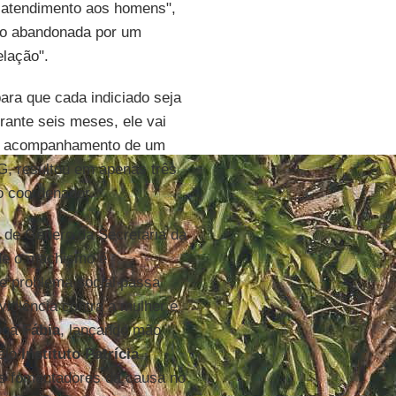
 o atendimento aos homens",
ndo abandonada por um
elação".
para que cada indiciado seja
rante seis meses, ele vai
ob acompanhamento de um
G, resultou em apenas três
o coordenador.
a de Gênero da Secretaria da
de o machismo é
ve problema social passa
iolência contra a mulher é
voga
Fábia
, lançando mão
pelo
Instituto Patrícia
es fomentadores da causa no