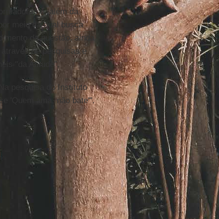
formadoras e, além da
por meio da qual busca
ndimento da questão, ainda
 através de pesquisas e
éis "da Atitude".
"Na pesquisa do Instituto
se 'Quem ama, não bate'".