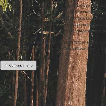
O Instituto Avon, por sua vez, redobrou suas ações trans
campanha "Fale sem Medo - Não à violência doméstica", 
lançar luz sobre a violência doméstica, ampliando o ente
participa da rede de enfrentamento gerando conhecimento
coloca à venda produtos como pulseiras, gargantilhas e an
Segundo
Fábia Lopes
, já é possível identificar avanços: 
Patrícia Galvão, 86% dos homens concordaram com a fra
⚠️
Comunicar erro