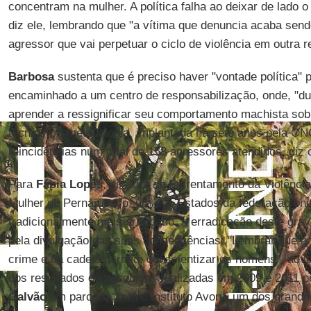
concentram na mulher. A política falha ao deixar de lado
diz ele, lembrando que "a vítima que denuncia acaba se
agressor que vai perpetuar o ciclo de violência em outra r
Barbosa
sustenta que é preciso haver "vontade política" 
encaminhado a um centro de responsabilização, onde, "du
aprender a ressignificar seu comportamento machista s
técnico". A metodologia, implantada há sete anos pela ON
reincidências num total de 158 agressores atendidos, diz 
Para
Fábia Lopes
, diretora de Enfrentamento da Violênci
Mulher de Pernambuco, um dos Estados da federação on
tradicionalmente mais arraigado, a erradicação deste gra
pela divulgação das suas consequências: "Lembrar que a v
crime e dá cadeia permite conscientizar os homens", ad
dos resultados de pesquisas realizadas em 2009 e 2011 
Galvão
em parceria com o Instituto Avon - um dos grand