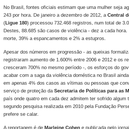
No Brasil, fontes oficiais estimam que uma mulher seja a
243 por hora. De janeiro a dezembro de 2012, a
Central 
(
Ligue 180
) processou 732.468 registros, num total de 3.
Destes, 88.685 são casos de violência - dez a cada hora. 
morte, 39% a espancamentos e 2% a estupros.
Apesar dos números em progressão - as queixas formaliz
registraram aumento de 1.600% entre 2006 e 2012 e os rel
cresceram 700% no mesmo período -, os esforços do gove
acabar com a saga da violência doméstica no Brasil ainda
em apenas 4% dos casos as vítimas ou pessoas que con
serviço de proteção da
Secretaria de Políticas para as
país onde quatro em cada dez admitem ter sofrido algum t
segundo pesquisa realizada em 2010 pela Fundação Perse
prefere se calar.
A reportagem é de
Marleine Cohen
e publicada pelo jorna