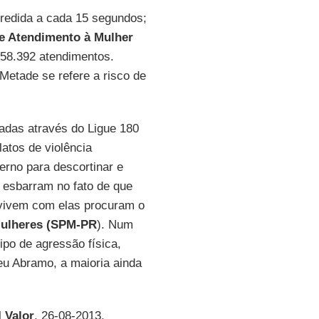
gredida a cada 15 segundos;
de Atendimento à Mulher
058.392 atendimentos.
Metade se refere a risco de
adas através do Ligue 180
atos de violência
rno para descortinar e
 esbarram no fato de que
vivem com elas procuram o
 Mulheres (SPM-PR
). Num
ipo de agressão física,
u Abramo, a maioria ainda
l
Valor
, 26-08-2013.