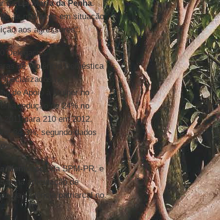
ar da
Lei Maria da Penha
.
ante às mulheres em situação
nição aos agressores".
10 Delegacias
aras de Violência Doméstica
Especializados no
eo de Apoio à Mulher no
a, uma redução de 24% no
 2011 para 210 em 2012.
vo: 34,3%, segundo dados
o.
a Menicucci
, da SPM-PR, e
chas na articulação de
o da violência patriarcal no