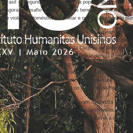
Brasil --, segundo as quais 98% da população já ouviu fal
"Agora, o desafio é popularizar os benefícios que ela gar
de violência doméstica e familiar e os mecanismos de pu
Em
Pernambuco
, onde a população feminina conta com 
Especializadas de Atendimento à Mulher (DEAMs), seis V
e Familiar contra as Mulheres, 14 Centros de Referência 
Atendimento à Mulher em Situação de Violência e um Núcl
Ministério Público, entre outros, notou-se, segundo Fábi
número de mulheres assassinadas, que passou de 276 em
Em comparação com 2006, o recuo é ainda mais expressi
da Secretaria de Defesa Social do Governo de Pernambuc
São resultados como esses que levam a ministra
Eleonor
empresas da iniciativa privada a apostar todas as suas fi
campanhas e políticas públicas para promover a erradicaçã
Brasil.