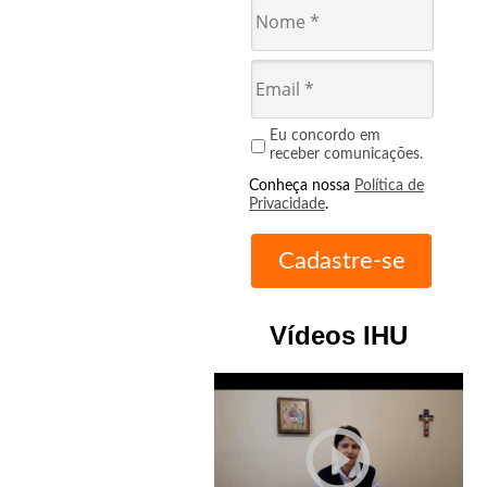
Eu concordo em
receber comunicações.
Conheça nossa
Política de
Privacidade
.
Vídeos IHU
play_circle_outline