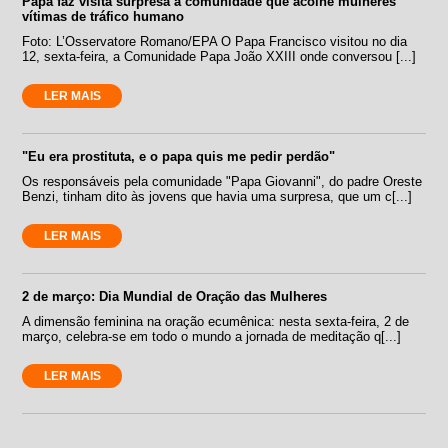
Papa faz visita surpresa a comunidade que acolhe mulheres
vítimas de tráfico humano
Foto: L’Osservatore Romano/EPA O Papa Francisco visitou no dia
12, sexta-feira, a Comunidade Papa João XXIII onde conversou [...]
LER MAIS
"Eu era prostituta, e o papa quis me pedir perdão"
Os responsáveis pela comunidade "Papa Giovanni", do padre Oreste
Benzi, tinham dito às jovens que havia uma surpresa, que um c[...]
LER MAIS
2 de março: Dia Mundial de Oração das Mulheres
A dimensão feminina na oração ecumênica: nesta sexta-feira, 2 de
março, celebra-se em todo o mundo a jornada de meditação q[...]
LER MAIS