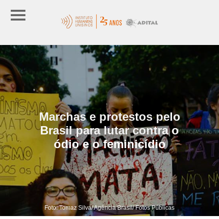
Marchas e protestos pelo
Brasil para lutar contra o
ódio e o feminicídio
Foto: Tomaz Silva/ Agência Brasil/ Fotos Públicas