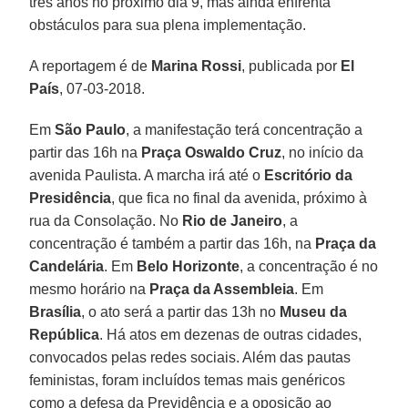
três anos no próximo dia 9, mas ainda enfrenta
obstáculos para sua plena implementação.
A reportagem é de
Marina Rossi
, publicada por
El
País
, 07-03-2018.
Em
São Paulo
, a manifestação terá concentração a
partir das 16h na
Praça Oswaldo Cruz
, no início da
avenida Paulista. A marcha irá até o
Escritório da
Presidência
, que fica no final da avenida, próximo à
rua da Consolação. No
Rio de Janeiro
, a
concentração é também a partir das 16h, na
Praça da
Candelária
. Em
Belo Horizonte
, a concentração é no
mesmo horário na
Praça da Assembleia
. Em
Brasília
, o ato será a partir das 13h no
Museu da
República
. Há atos em dezenas de outras cidades,
convocados pelas redes sociais. Além das pautas
feministas, foram incluídos temas mais genéricos
como a defesa da Previdência e a oposição ao