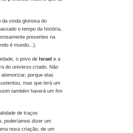
 da vinda gloriosa do
passado o tempo da história,
lorosamente presentes na
do é mundo...).
anidade, o povo de
Israel
e a
ra do universo criado. Não
atemorizar, porque elas
sustentou, mas que terá um
assim também haverá um fim
alidade de traços
ão, poderíamos dizer um
e uma nova criação, de um