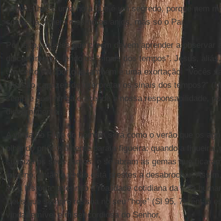
naquela hora: uma hora que é um segredo, porque nem 
conhecia, e nem mesmo os anjos, mas só o Pai.
Por isso, aqueles que creem devem aprender a observar a 
discernimento, lendo os “sinais dos tempos”. Jesus, aliás
um certo estupor que também é uma exortação: “Vocês s
não são capazes de interpretar os sinais dos tempos?” (M
sempre nos intriga e acende a nossa responsabilidade, 
discernimento...
A vinda do Filho do homem será como o verão que os agri
olhando principalmente para a figueira: quando a figueira, 
suaviza os seus ramos, e se abram as gemas que ficaram
inverno, então o verão está prestes a desabrochar. Assim
ler a história, aderindo à realidade cotidiana da vida hum
Deus que sempre ressoa no seu “hoje” (Sl 95, 7), então es
vinda temível e misericordiosa do Senhor.