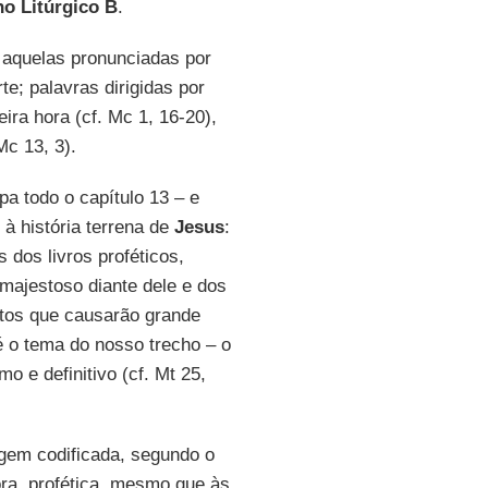
o Litúrgico B
.
 aquelas pronunciadas por
te; palavras dirigidas por
ira hora (cf. Mc 1, 16-20),
Mc 13, 3).
pa todo o capítulo 13 – e
à história terrena de
Jesus
:
 dos livros proféticos,
 majestoso diante dele e dos
ntos que causarão grande
é o tema do nosso trecho – o
mo e definitivo (cf. Mt 25,
em codificada, segundo o
ora, profética, mesmo que às