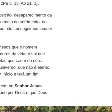
2Pe 3, 13; Ap 21, 1).
osição, desaparecimento da
no meio do sofrimento, do
 que não conseguimos sequer
nômenos que o homem
dores da vida: o sol que
relas que caem do céu...
universo, que não é eterno,
início e terá um fim.
creem no
Senhor Jesus
jado por Deus e que Deus
ho do homem, fará a sua