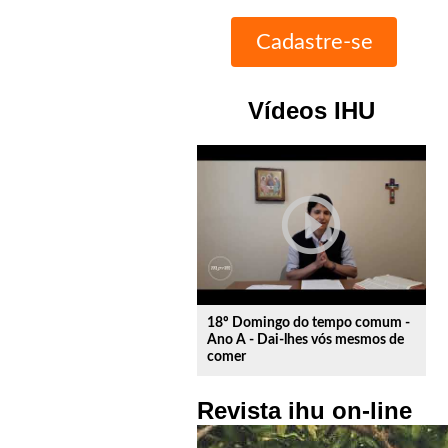
Vídeos IHU
play_circle_outline
18º Domingo do tempo comum -
Ano A - Dai-lhes vós mesmos de
comer
Revista ihu on-line