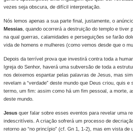
vezes seja obscura, de difícil interpretação.
Nós lemos apenas a sua parte final, justamente, o anúncio
Messias
, quando ocorrerá a destruição do templo e tiver 
na qual guerras, calamidades e perseguições se farão do
vida de homens e mulheres (como vemos desde que o mun
Depois da terrível prova que investirá contra toda a hum
Igreja do Senhor, haverá uma subversão de toda a estrutu
nos deixemos espantar pelas palavras de Jesus, mas sim 
revelam a “verdade” deste mundo que Deus criou, quis e 
termo, um fim: assim como há um fim pessoal, a morte, 
deste mundo.
Jesus
quer falar sobre esses eventos para revelar uma re
indescritíveis. A criação sofrerá um processo de decriaç
retorno ao “no princípio” (cf. Gn 1, 1-2), mas em vista d