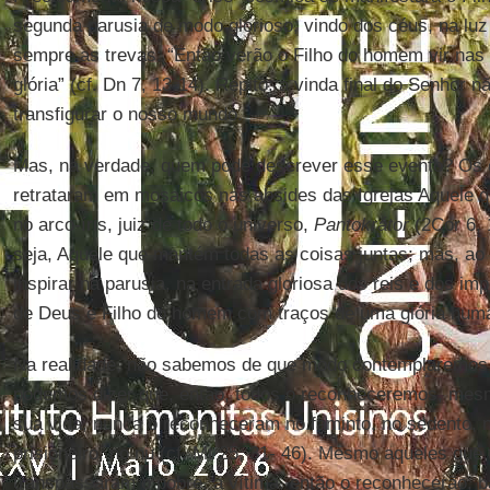
segunda parusia de modo glorioso, vindo dos céus, na luz 
sempre as trevas: “Então verão o Filho do homem vir nas
glória” (cf. Dn 7, 13-14). Repito: a vinda final do Senhor 
transfigurar o nosso mundo.
Mas, na verdade, quem pode descrever esse evento? Os c
retrataram em mosaicos nas absides das Igrejas Aquele q
no arco-íris, juiz de todo o universo,
Pantokrátor
(2Cor 6, 1
seja, Aquele que mantém todas as coisas juntas; mas, ao 
inspirar na parusia, na entrada gloriosa dos reis e dos im
de Deus e Filho do homem com traços de uma glória hum
Na realidade, não sabemos de que modo contemplaremos
podemos dizer que, então, todos o reconheceremos, mesm
sua vida, nunca o reconheceram no faminto, no sedento, n
prisioneiro, no nu (cf. Mt 25, 31- 46). Mesmo aqueles qu
transpassaram o pobre, a vítima, então o reconhecerão, ba