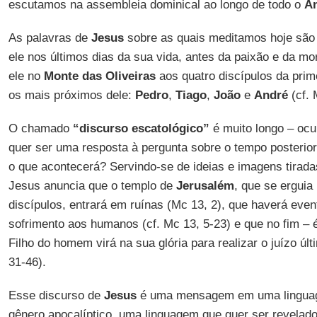
escutamos na assembleia dominical ao longo de todo o
An
As palavras de
Jesus
sobre as quais meditamos hoje são
ele nos últimos dias da sua vida, antes da paixão e da mor
ele no
Monte das Oliveiras
aos quatro discípulos da prime
os mais próximos dele:
Pedro
,
Tiago
,
João
e
André
(cf. 
O chamado
“discurso escatológico”
é muito longo – ocu
quer ser uma resposta à pergunta sobre o tempo posterior 
o que acontecerá? Servindo-se de ideias e imagens tiradas
Jesus anuncia que o templo de
Jerusalém
, que se erguia
discípulos, entrará em ruínas (Mc 13, 2), que haverá eve
sofrimento aos humanos (cf. Mc 13, 5-23) e que no fim – 
Filho do homem virá na sua glória para realizar o juízo últi
31-46).
Esse discurso de
Jesus
é uma mensagem em uma linguag
gênero apocalíptico, uma linguagem que quer ser revelad