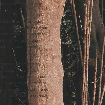
mesmo o homem Jesus a
história em espírito de
, tinha constatado isso, com
abem prever o tempo, mas
t 16, 3). Pergunta que
pondo em causa o nosso
cultores sabem prever,
para que a linfa suba,
 fechadas durante todo o
, se a pessoa que crê sabe
ana e escutando a palavra de
tará pronto para a hora da