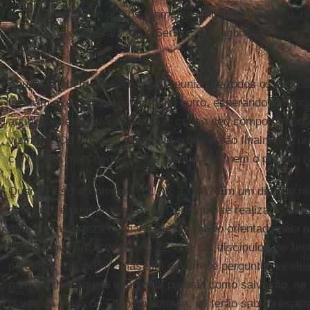
1, 7) e entenderão que os ferimentos infligidos no outro, 
feridas que chegavam até o Senhor, que agora se mostra 
temível.
Aquela também será a hora da reunião de todos os eleitos
viveram exercendo confiança no outro, esperando junto 
aqueles que estavam ao lado e, com o seu comportament
vizinhos. Os filhos de Deus dispersos serão finalmente 
conhecerá mais nem a morte, nem o mal, nem o pecado (cf.
Quando isso acontecerá (cf. Mc 13, 4)? Em um dia que 
dia certo, é uma promessa de Deus que se realizará. Não 
mas sim a certeza confiante de um futuro orientado pela
venho muito em breve!” (Ap 22, 20). Os discípulos de Jes
perguntar “quando?”, mas sim devem se perguntar se ele
para acolher aquele evento da parusia como salvação, se
diante da vinda do Filho do homem, se terão sabido espe