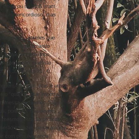
no irmão ou na irmã eram
juiz misericordioso, mas
, os justos, aqueles que
com os outros, amando
o, tornavam próximos,
uma comunhão, que não
 Is 35, 10; Ap 21, 4).
ninguém conhece, mas é um
é o “quando” que importa,
 promessa do Senhor: “Eu
us, portanto, não devem
s mesmos estarão prontos
 serão capazes de se alegrar
rar com perseverança