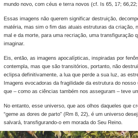
mundo novo, com céus e terra novos (cf. Is 65, 17; 66,22; 
Essas imagens não querem significar destruição, decomp
matéria, mas sim o fim das atuais estruturas da criação, 
mal e da morte, para uma recriação, uma transfiguração
imaginar.
Eis, então, as imagens apocalípticas, inspiradas por fe
contempla, mas que são transitórios, portanto, não destrui
eclipsa definitivamente, a lua que perde a sua luz, as est
Imagens evocadoras da fragilidade da estrutura do nosso 
que – como as ciências também nos asseguram – teve um 
No entanto, esse universo, que aos olhos daqueles que 
“geme as dores de parto” (Rm 8, 22), é um universo dese
salvará, transfigurando-o em morada do Seu Reino.
Precisamente nessa “crise” cósmica se manifestará o Fil