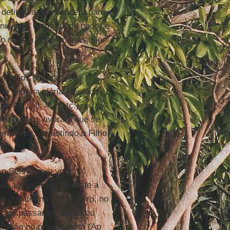
definitiva que vencerá para
 nuvens, com grande poder e
não nega a história, mas quer
ristãos pintaram ou
ue vem na glória, sentado
8; Ap 1, 8; 4, 8 etc.), ou
fazer isso, tiveram que se
peradores, revestindo o Filho
ana.
 o Senhor que vem; só
o aqueles que, durante a
o doente, no estrangeiro, no
e transpassaram
Jesus
ou
terão no próprio peito (Ap