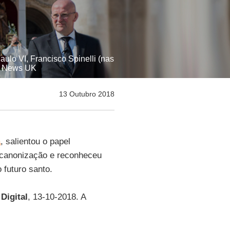
lo VI, Francisco Spinelli (nas
ic News UK
13 Outubro 2018
a
, salientou o papel
 canonização e reconheceu
 futuro santo.
 Digital
, 13-10-2018. A