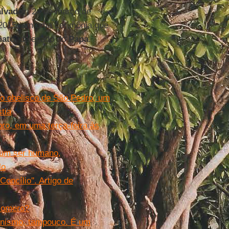
lvador
, 24 de março de
 2015, em uma cerimônia que
mato
, delegado do
Papa
.
o obelisco de São Pedro, um
tia
ro, em uma terça-feira às
i um ser humano,
lo
oncílio''. Artigo de
 Romero?
tianismo, tampouco. É um