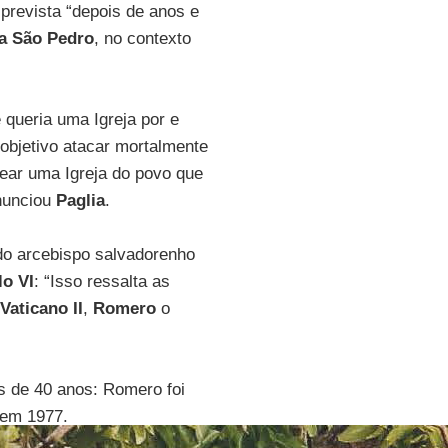
prevista “depois de anos e
a São Pedro
, no contexto
e queria uma Igreja por e
objetivo atacar mortalmente
rear uma Igreja do povo que
nunciou
Paglia
.
 do arcebispo salvadorenho
lo VI
: “Isso ressalta as
Vaticano II
,
Romero
o
s de 40 anos: Romero foi
em 1977.