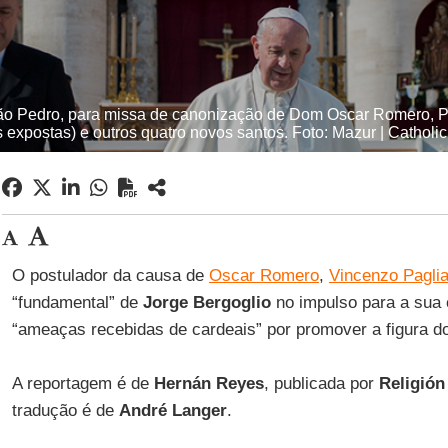
o Pedro, para missa de canonização de Dom Oscar Romero, Pau
s expostas) e outros quatro novos santos. Foto: Mazur | Cathol
O postulador da causa de
Oscar Romero
,
Vincenzo Pagli
“fundamental” de
Jorge Bergoglio
no impulso para a sua
“ameaças recebidas de cardeais” por promover a figura do
A reportagem é de
Hernán Reyes
, publicada por
Religión
tradução é de
André Langer
.