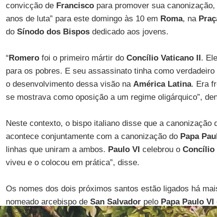
convicção de
Francisco
para promover sua canonização, 
anos de luta” para este domingo às 10 em
Roma
, na
Praç
do
Sínodo dos Bispos
dedicado aos jovens.
“
Romero
foi o primeiro mártir do
Concílio Vaticano II
. El
para os pobres. E seu assassinato tinha como verdadeiro 
o desenvolvimento dessa visão na
América Latina
. Era f
se mostrava como oposição a um regime oligárquico”, de
Neste contexto, o bispo italiano disse que a canonização
acontece conjuntamente com a canonização do
Papa Pau
linhas que uniram a ambos.
Paulo VI
celebrou o
Concílio 
viveu e o colocou em prática”, disse.
Os nomes dos dois próximos santos estão ligados há mai
nomeado arcebispo de
San Salvador
pelo
Papa
Paulo VI