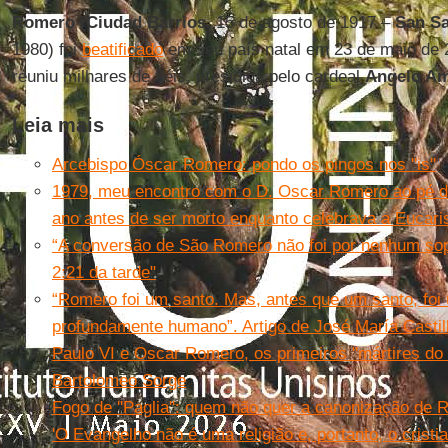
Romero
(
Ciudad Barrios
, 15 de agosto de 1917 –
San Sa
1980) foi
beatificado
em seu país natal em 23 de maio de
reuniu milhares de fiéis, presidida pelo cardeal
Angelo A
Leia mais
Arcebispo Óscar Romero: pondo os pingos nos ''is''
1979, meu encontro com o D. Oscar Romero ao pé d
ano antes de ser morto enquanto celebrava a Eucaris
“A conversão de São Romero não foi por nenhum sop
2:21 da tarde"
“Romero foi um santo. Mas, antes que um santo, fo
profundamente humano”. Artigo de José María Castil
Paulo VI e Oscar Romero, os primeiros ''mártires do C
Bartolomeo Sorge
Fogo de ''Paglia'': quem não quer a canonização de
'O Evangelho não é uma religião e, portanto, o cris