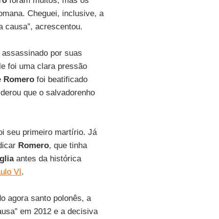
ro
foram muitos, mas os
romana. Cheguei, inclusive, a
 causa”, acrescentou.
o assassinado por suas
le foi uma clara pressão
e
Romero
foi beatificado
iderou que o salvadorenho
i seu primeiro martírio. Já
dicar
Romero
, que tinha
glia
antes da histórica
ulo VI
.
do agora santo polonês, a
ausa” em 2012 e a decisiva