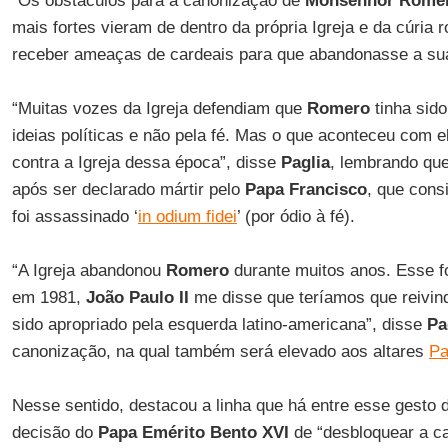
“Os obstáculos para a canonização de
Monsenhor Rome
mais fortes vieram de dentro da própria Igreja e da cúria 
receber ameaças de cardeais para que abandonasse a sua
“Muitas vozes da Igreja defendiam que
Romero
tinha sid
ideias políticas e não pela fé. Mas o que aconteceu com e
contra a Igreja dessa época”, disse
Paglia
, lembrando qu
após ser declarado mártir pelo
Papa Francisco
, que cons
foi assassinado ‘
in odium fidei
’ (por ódio à fé).
“A Igreja abandonou
Romero
durante muitos anos. Esse fo
em 1981,
João Paulo II
me disse que teríamos que reivin
sido apropriado pela esquerda latino-americana”, disse
Pa
canonização, na qual também será elevado aos altares
Pa
Nesse sentido, destacou a linha que há entre esse gesto 
decisão do
Papa Emérito Bento XVI
de “desbloquear a c