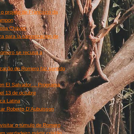
o projeto de Francisco da
Rampon
Rosa Chávez
ara para la canonizacion de
Romero se recusa a
zação de Romero faz sentido
 en El Salvador… Programa
del 13 de octubre
ca Latina
itar Roberto D’Aubuisson
visitar o túmulo de Romero
 verdadeiro mártir cristão