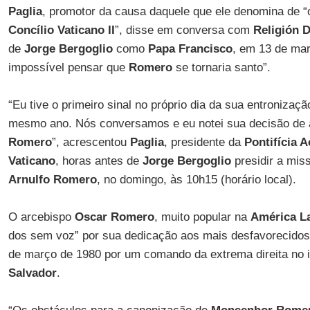
Paglia
, promotor da causa daquele que ele denomina de “o
Concílio Vaticano II
”, disse em conversa com
Religión
D
de
Jorge Bergoglio
como
Papa Francisco
, em 13 de mar
impossível pensar que
Romero
se tornaria santo”.
“Eu tive o primeiro sinal no próprio dia da sua entronizaç
mesmo ano. Nós conversamos e eu notei sua decisão de
Romero
”, acrescentou
Paglia
, presidente da
Pontifícia 
Vaticano
, horas antes de
Jorge Bergoglio
presidir a mis
Arnulfo Romero
, no domingo, às 10h15 (horário local).
O arcebispo
Oscar Romero
, muito popular na
América La
dos sem voz” por sua dedicação aos mais desfavorecidos,
de março de 1980 por um comando da extrema direita no i
Salvador
.