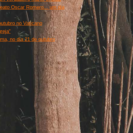
beato Oscar Romero... um dia
utubro no Vaticano
reja”
ma, no dia 21 de outubro