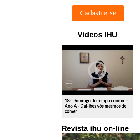
Vídeos IHU
play_circle_outline
18º Domingo do tempo comum -
Ano A - Dai-lhes vós mesmos de
comer
Revista ihu on-line