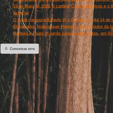
19 de maio de 2018, o cardeal Castrillón Hoyos e o 
especial
O Papa canonizará Paulo VI e Romero no dia 14 de o
El Salvador. Núncio quer Romero como “Doutor da Ig
Romero e Paulo VI serão canonizados juntos, em Ro
⚠️
Comunicar erro