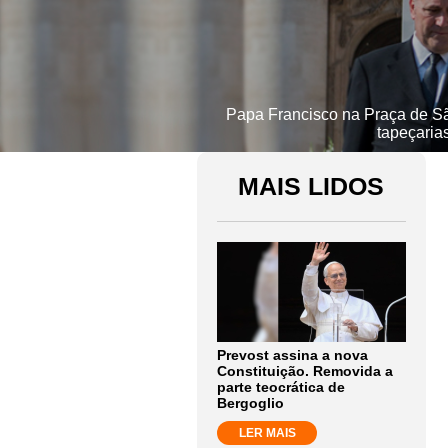
Papa Francisco na Praça de Sã
tapeçaria
MAIS LIDOS
Prevost assina a nova
Constituição. Removida a
parte teocrática de
Bergoglio
LER MAIS