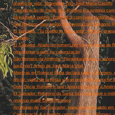
projeto de vida'. Entrevista com José María Castillo
Canonização de Paulo VI e Romero e a sintonia com 
Igreja pelos pobres. Entrevista com Ivanir Antonio 
São Romero, meu amigo. Entrevista com Gregorio 
El Salvador. "Tu pueblo te hizo santo": País se prep
Romero
El Salvador. Aliado do homem por trás da morte de 
representar o país na canonização
São Romero da América? Perguntaram-me: a canoni
para nós? Artigo de José María Vigil
Mientras en Roma el Papa declara santo a Romero,
oficial: vigilia de la fiesta y gran procesión la noche 
Dom Oscar Romero e sua canonização para a Améri
El Salvador. Relatório da Santa Sé conclui que o mil
ordenou matar Óscar Romero
Arcebispo de San Salvador: papa está pensando em 
Canonização é a medida certa para Óscar Romero, um