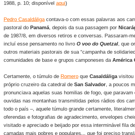
1988, p. 10; disponível
aqui
)
Pedro Casaldáliga
contava-o com essas palavras aos ca
pastoral do
Panamá
, depois da sua passagem por
Nicará
de 1987/8, em diversos retiros e conversas. Passaram-me 
incluí esse pensamento no livro
O voo do Quetzal
, que 
outros materiais pastorais de sua “campanha de solidarie
comunidades de base e grupos camponeses da
América 
Certamente, o túmulo de
Romero
que
Casaldáliga
visitou 
próprio cruzeiro da catedral de
San Salvador
, a poucos m
pronunciava aquelas suas homilias de fogo, que paravam o
ouvidas nas montanhas transmitidas pelos rádios dos ca
todo o país –, aquele túmulo grande certamente, literalmen
oferendas e fotografias de agradecimento, envelopes cheio
visitado e apreciado e beijado por essa interminável fila 
camadas mais pobres e populares... que foi preciso transl