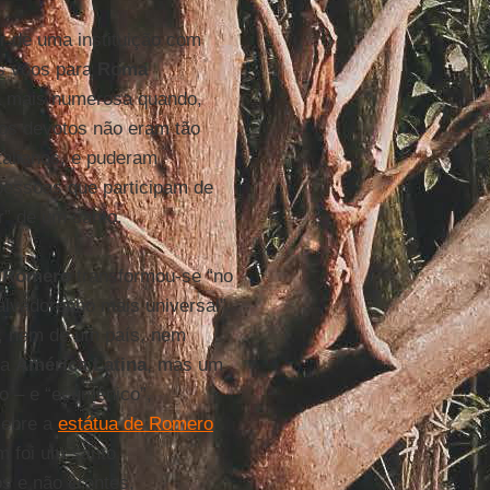
or de uma instituição com
os voos para
Roma
 a mais numerosa quando,
jos devotos não eram tão
talianos, e puderam
essoas que participam de
” de um santo.
.
Romero
transformou-se “no
lvadorenho mais universal”.
ar, nem de um país, nem
da
América Latina
, mas um
o – e “ecumênico”,
lebre a
estátua de Romero
m foi um santo
s e não crentes,