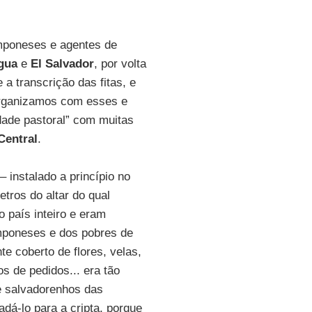
mponeses e agentes de
gua
e
El Salvador
, por volta
a transcrição das fitas, e
organizamos com esses e
dade pastoral” com muitas
Central
.
– instalado a princípio no
etros do altar do qual
 país inteiro e eram
mponeses e dos pobres de
te coberto de flores, velas,
s de pedidos... era tão
de salvadorenhos das
adá-lo para a cripta, porque