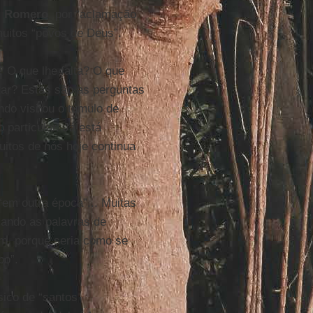
,
Romero
, por “aclamação
uitos “povos de Deus”.
 O que lhe falta? O que
tar? Estas são as perguntas
do visitou o túmulo de
 particular. Já está
itos de nós hoje continua
“em outra época”... Muitas
ando as palavras de
em, porque seria como se
po”.
sico de “santos