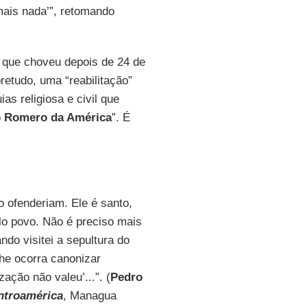
mais nada’”, retomando
to que choveu depois de 24 de
etudo, uma “reabilitação”
as religiosa e civil que
 Romero da América
”. É
o ofenderiam. Ele é santo,
lo povo. Não é preciso mais
ndo visitei a sepultura do
lhe ocorra canonizar
ação não valeu’...”. (
Pedro
entroamérica
, Managua