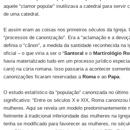
aquele “clamor popular” inutilizava a catedral para servir
de uma catedral.
E assim eram as coisas nos primeiros séculos da Igreja.
“processos de canonização”. Era a “aclamação e a devoçã
definia o “cânon”, a medida da santidade reconhecida na I
oficial – o que viria a ser o “
Santoral
e o
Martirológio R
havia materializado tudo em um processo jurídico especi
caro) na cúria romana. Isso passaria a acontecer somente
canonizações ficaram reservadas a
Roma
e ao
Papa
.
O estudo estatístico da “população” canonizada no último 
significativo: “Entre os séculos X e XIX, Roma canoniz
mulheres. Aqui se revela um modelo predominantemente 
fielmente à tradicional inferioridade das mulheres na Igr
tenha se modificado para favorecer as mulheres, no sécu