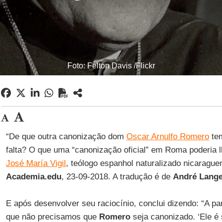
Foto: Felton Davis /Flickr
“De que outra canonização dom
Oscar Arnulfo Romero
tem
falta? O que uma “canonização oficial” em Roma poderia l
José María Vigil
, teólogo espanhol naturalizado nicarague
Academia.edu
, 23-09-2018. A tradução é de
André Lange
E após desenvolver seu raciocínio, conclui dizendo: “A part
que não precisamos que
Romero
seja canonizado. ‘Ele é