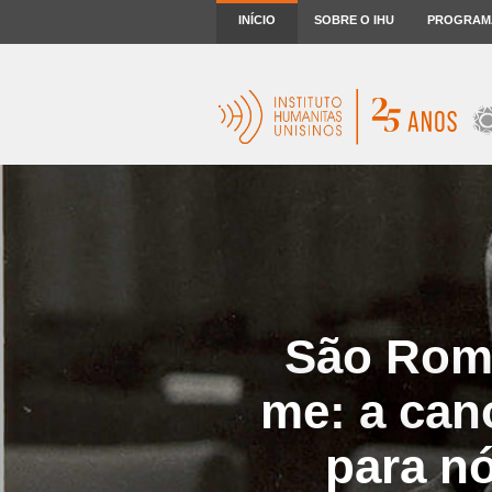
INÍCIO
SOBRE O IHU
PROGRAM
São Rome
me: a can
para nó