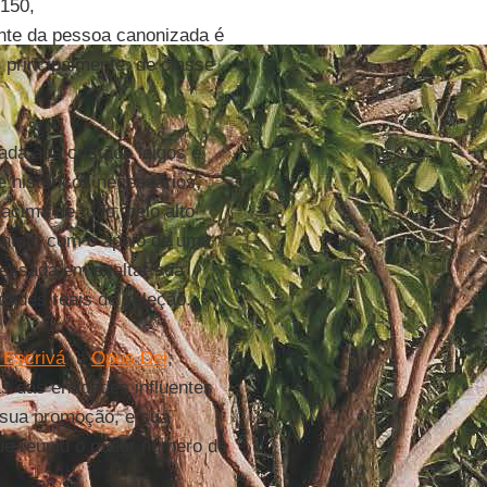
150,
ante da pessoa canonizada é
e, principalmente, de classe
da aos cristãos leigos e
e históricos necessários,
acima de tudo, pelo alto
ontam com o apoio de uma
eressada em exaltar sua
dades reais de seleção.
 Escrivá
; a
Opus Dei
,
s das entidades influentes
 sua promoção, e sua
ue reuniu o maior número de