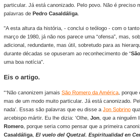
particular. Já está canonizado. Pelo povo. Não é preciso 
palavras de
Pedro Casaldáliga
.
"A esta altura da história, - conclui o teólogo - com o tan
março de 1980, já não nos parece uma “ofensa”, mas, sobr
adicional, redundante, mas útil, sobretudo para as hierarqui
durante décadas se opuseram ao reconhecimento de “
São
uma boa notícia".
Eis o artigo.
“‘Não canonizem jamais
São Romero da América
, porque 
mas de um modo muito particular. Já está canonizado. Pe
nada’. Essas são palavras que eu disse a
Jon Sobrino
qua
arcebispo mártir. Eu lhe dizia: ‘Olhe,
Jon
, que a ninguém 
Romero
, porque seria como pensar que a primeira canoniz
Casaldáliga
,
El vuelo del Quetzal. Espiritualidad en C