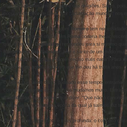
ultrapassando os limites da fé e das religiões. Santo, pois
popular” do Povo de Deus, por “aclamação mundial” nos m
De que outra canonização dom
Romero
tem necessidade?
uma “canonização oficial” em
Roma
poderia lhe acrescen
que, dizemos,
Casaldáliga
respondeu para si mesmo quan
Romero
em
San Salvador
: “ele é santo de um modo muito
canonizado. Pelo povo. Não é preciso mais nada”. Para mu
sendo válida aquela resposta que ele deu há trinta anos.
O fato é que, além disso, passado esse tempo, entramos 
coisas mudaram e inclusive nós mudamos muito. Extrapol
Casaldáliga
, hoje poderíamos dizer: “Que não o canoniz
continuássemos naquela época da qual já saímos faz tem
De fato, hoje, a pergunta é mais profunda: o conceito clás