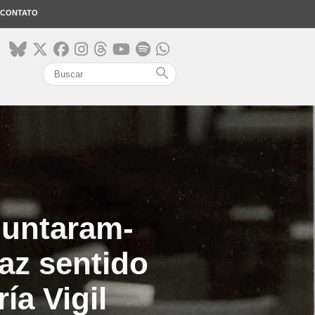
CONTATO
search
guntaram-
az sentido
ía Vigil