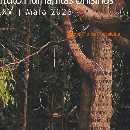
A explicação não foi difícil de encontrar: apenas o fundad
muitos membros leigos da classe alta poderia pagar tant
procedentes de todos os continentes. Mas deixou de ser
logo depois, foi canonizado o
Padre Pio de Pietrelcina
, cu
empoderados financeiramente, mas eram principalmente i
deslocar-se facilmente a
Roma
em massa. O número de p
uma canonização não mede o valor da “aclamação popular
O caso de
Romero
também foi uma “aclamação popular”
centro-americano mais conhecido” em todo o mundo, o “sa
Não foi um santo local, de uma Igreja diocesana particul
mesmo da
Igreja Centro-Americana
ou de toda a Igreja 
santo “universal” – aclamado em todas as partes do mund
reconhecido também pelas Igrejas protestantes – ficou cé
entre as estátuas da abadia de
Westminster
... Ele també
“macroecumênico”, reconhecido e aclamado por agnóstico