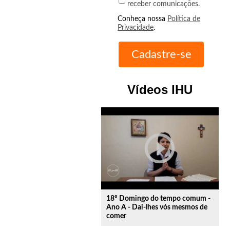
receber comunicações.
Conheça nossa
Política de
Privacidade
.
Vídeos IHU
play_circle_outline
18º Domingo do tempo comum -
Ano A - Dai-lhes vós mesmos de
comer