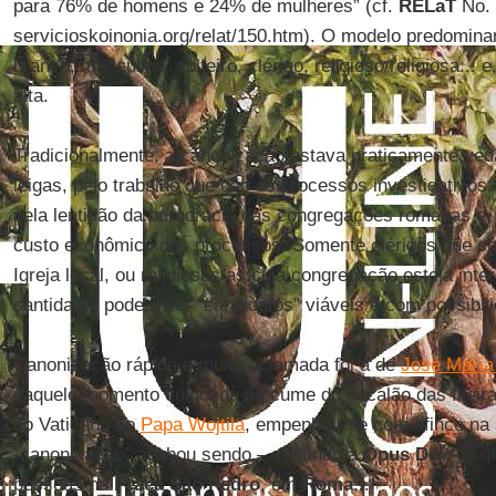
para 76% de homens e 24% de mulheres” (cf.
RELaT
No. 
servicioskoinonia.org/relat/150.htm). O modelo predomin
branco, masculino, solteiro, clérigo, religioso/religiosa... 
alta.
Tradicionalmente, a canonização estava praticamente veda
leigas, pelo trabalho que dão os processos investigativos 
pela lentidão da burocracia das congregações romanas e, 
custo econômico dos processos. Somente clérigos que c
Igreja local, ou religiosos/as cuja congregação esteja int
santidade, podem ser “candidatos” viáveis e com possibili
Canonização rápida e muito aclamada foi a de
José María
naquele momento colocada no cume do escalão das fileira
no Vaticano do
Papa Wojtila
, empenhou-se com afinco na
“canonização” acabou sendo – segundo a
Opus Dei
– a q
pessoas na
Praça São Pedro
, em
Roma
...