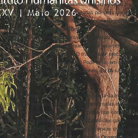
pode tomar decisões por si mesma, que no sistema produt
um parâmetro de variáveis executadas por um computador,
trabalhador de carne e osso. Além disso, o sujeito, como 
preso a uma série de regulações formais que compõem a 
salário mínimo, jornada de trabalho, descanso, produtiv
está envolvido em uma trama que o torna puramente huma
opiniões, amizades e família -. O trabalhador precisa para
para ter certo grau de efetividade. Pode estar em desaco
seu ambiente social e político. Os
robôs
e a
IA
não: só ex
encomendada.
Segundo
Pérez
, a
IA
é uma forma avançada da informática
conseguirá aumentar a produtividade em muitas indústria
perigo em si para os trabalhadores, posto que com uma r
adaptação ao seu uso poderá trazer benefícios para o con
Seguindo a autora, todas as tecnologias novas criam de
salto à frente. Segundo um documento da
Organização In