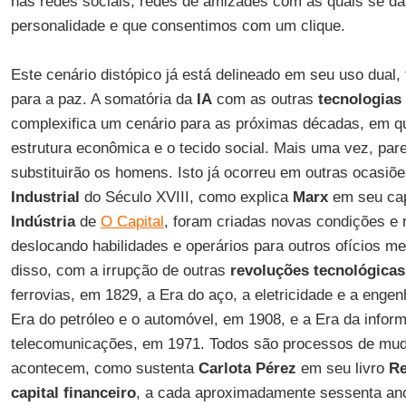
nas redes sociais, redes de amizades com as quais se d
personalidade e que consentimos com um clique.
Este cenário distópico já está delineado em seu uso dual, 
para a paz. A somatória da
IA
com as outras
tecnologias
complexifica um cenário para as próximas décadas, em qu
estrutura econômica e o tecido social. Mais uma vez, pa
substituirão os homens. Isto já ocorreu em outras ocasiõe
Industrial
do Século XVIII, como explica
Marx
em seu cap
Indústria
de
O Capital
, foram criadas novas condições e r
deslocando habilidades e operários para outros ofícios m
disso, com a irrupção de outras
revoluções tecnológicas
ferrovias, em 1829, a Era do aço, a eletricidade e a enge
Era do petróleo e o automóvel, em 1908, e a Era da inform
telecomunicações, em 1971. Todos são processos de mud
acontecem, como sustenta
Carlota Pérez
em seu livro
Re
capital financeiro
, a cada aproximadamente sessenta an