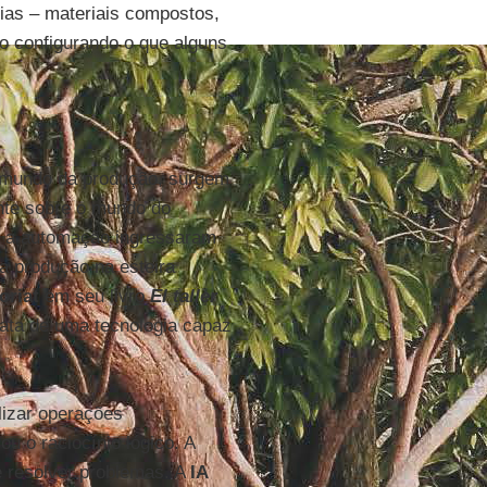
ias – materiais compostos,
ão configurando o que alguns
mundo da produção, surgem
nte sobre o mundo do
e a automação ingressaram
a produção na esteira
oriat
em seu livro
El taller
rata de uma tecnologia capaz
lizar operações
 o raciocínio lógico. A
 resolver problemas. A
IA