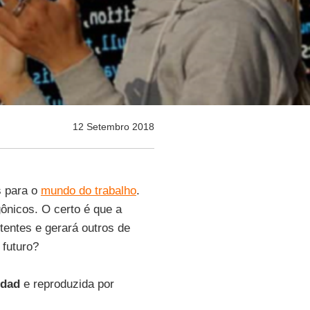
12 Setembro 2018
s para o
mundo do trabalho
.
gônicos. O certo é que a
tentes e gerará outros de
 futuro?
edad
e reproduzida por