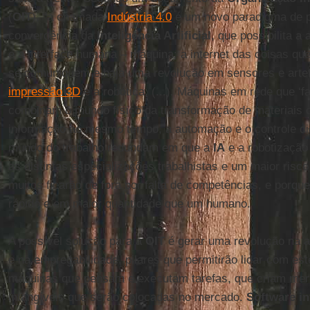
(
OIT
), “a chamada
Indústria 4.0
é um novo paradigma de 
convergência da
Inteligência Artificial
, que possibilita 
e a interface humana – máquina; a internet das coisas qu
se comuniquem e haja uma revolução em sensores e artefa
impressão 3D
e a robótica. (...). Máquinas em rede que ‘f
combinam o mundo físico da transformação de materiais 
informação ao mesmo tempo, a automação e o controle digi
mundo do trabalho redundam em que a
IA
e a robotização
as distintas especializações trabalhistas e um maior risc
muitos ficarão de fora por falta de competências, e porq
rápido e em maior quantidade que um humano.
A possível solução para a
OIT
é gerar uma revolução na 
e na empregabilidade, pilares que permitirão lidar com es
máquinas que pensam e executam tarefas, que criam merc
intangíveis que serão colocadas no mercado.
Software in