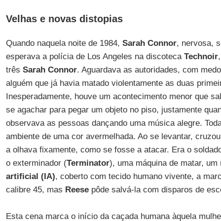
Velhas e novas distopias
Quando naquela noite de 1984,
Sarah Connor
, nervosa,
esperava a polícia de Los Angeles na discoteca
Technoir
três
Sarah Connor
. Aguardava as autoridades, com medo
alguém que já havia matado violentamente as duas primeir
Inesperadamente, houve um acontecimento menor que sal
se agachar para pegar um objeto no piso, justamente qua
observava as pessoas dançando uma música alegre. Toda
ambiente de uma cor avermelhada. Ao se levantar, cruz
a olhava fixamente, como se fosse a atacar. Era o solda
o exterminador (
Terminator
), uma máquina de matar, um
artificial (IA)
, coberto com tecido humano vivente, a mar
calibre 45, mas
Reese
pôde salvá-la com disparos de esc
Esta cena marca o início da caçada humana àquela mulher