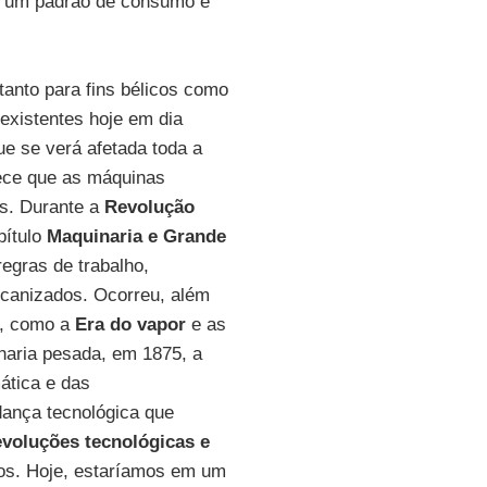
á um padrão de consumo e
tanto para fins bélicos como
existentes hoje em dia
e se verá afetada toda a
rece que as máquinas
s. Durante a
Revolução
ítulo
Maquinaria e Grande
egras de trabalho,
ecanizados. Ocorreu, além
, como a
Era do vapor
e as
nharia pesada, em 1875, a
ática e das
ança tecnológica que
voluções tecnológicas e
os. Hoje, estaríamos em um