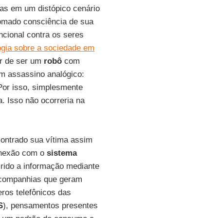
nas em um distópico cenário
omado consciência de sua
cional contra os seres
logia sobre a sociedade em
r de ser um
robô
com
 um assassino analógico:
 Por isso, simplesmente
a. Isso não ocorreria na
contrado sua vítima assim
onexão com o
sistema
uirido a informação mediante
 companhias que geram
eros telefônicos das
S
), pensamentos presentes