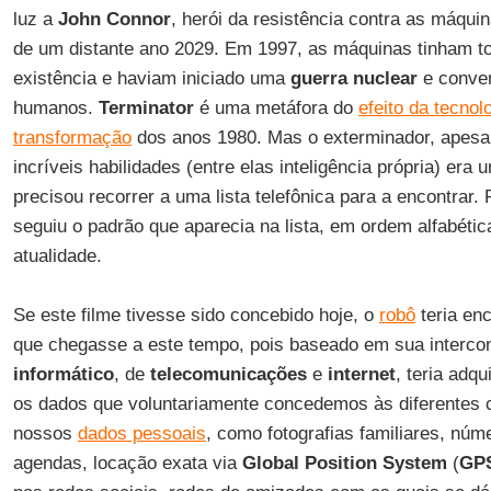
luz a
John Connor
, herói da resistência contra as máqui
de um distante ano 2029. Em 1997, as máquinas tinham t
existência e haviam iniciado uma
guerra nuclear
e conven
humanos.
Terminator
é uma metáfora do
efeito da tecno
transformação
dos anos 1980. Mas o exterminador, apesa
incríveis habilidades (entre elas inteligência própria) era
precisou recorrer a uma lista telefônica para a encontrar.
seguiu o padrão que aparecia na lista, em ordem alfabétic
atualidade.
Se este filme tivesse sido concebido hoje, o
robô
teria en
que chegasse a este tempo, pois baseado em sua interc
informático
, de
telecomunicações
e
internet
, teria adq
os dados que voluntariamente concedemos às diferentes
nossos
dados pessoais
, como fotografias familiares, núm
agendas, locação exata via
Global Position System
(
GP