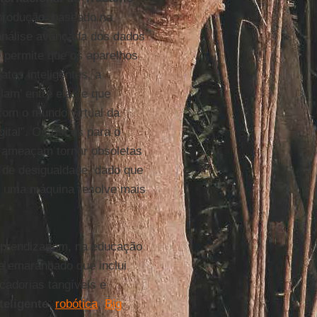
produção, baseado na
a análise avançada dos dados
e permite que os aparelhos
tos inteligentes, a
alam’ entre elas e que
com o mundo virtual da
tal”. Os riscos para o
 ameaçam tornar obsoletas
o de desigualdade, dado que
ue uma máquina resolve mais
aprendizagem, na educação
te emaranhado que inclui
adorias tangíveis e
teligente
,
robótica
,
Big