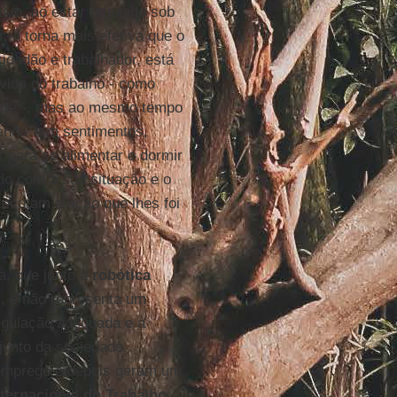
ivo, ao estar regulado sob
 a torna mais efetiva que o
cidadão e trabalhador, está
vida do trabalho - como
idade -, mas ao mesmo tempo
no - tem sentimentos,
r para se alimentar e dormir
rdo com a sua situação e o
ecutam a ação que lhes foi
, que junto à
robótica
s, e não representa um
egulação adequada e a
junto da sociedade.
semprego e depois geram um
ternacional do Trabalho