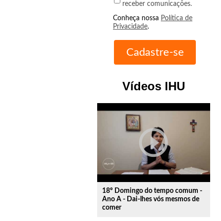
receber comunicações.
Conheça nossa
Política de
Privacidade
.
Vídeos IHU
play_circle_outline
18º Domingo do tempo comum -
Ano A - Dai-lhes vós mesmos de
comer