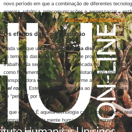
novo período em que a combinação de diferentes tecnolog
energia, robótica, telecomunicações e aeroespacial – est
economistas denominam a
Quarta Revolução Industrial
.
Os efeitos da IA na produção
Cada vez que uma
nova tecnologia disruptiva
chega ao 
os temores das mudanças que pode produzir, especialme
trabalho. Na segunda metade da década de 1970, o robô 
como ferramentas em ascensão, pilotando em tempo real 
transportadora das fábricas, conforme afirma
Benjamin C
y el robot
. Este temor se aprofunda ao perceber que se t
de “pensar” por si mesma.
O que é a
IA
? É aquela tecnologia com capacidade de rea
comparáveis às da mente humana, como a aprendizagem ou
inteligência humana
é capaz de entender, compreender e